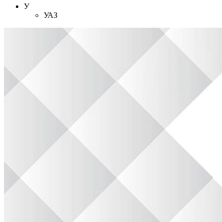
У
УАЗ