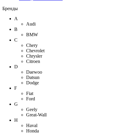
Бренды
A
Audi
B
BMW
C
Chery
Chevrolet
Chrysler
Citroen
D
Daewoo
Datsun
Dodge
F
Fiat
Ford
G
Geely
Great-Wall
H
Haval
Honda