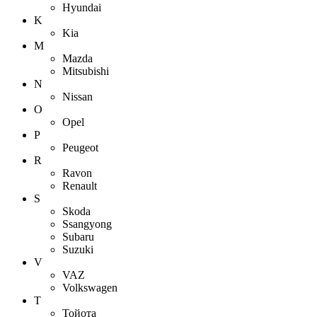
Hyundai
K
Kia
M
Mazda
Mitsubishi
N
Nissan
O
Opel
P
Peugeot
R
Ravon
Renault
S
Skoda
Ssangyong
Subaru
Suzuki
V
VAZ
Volkswagen
Т
Тойота