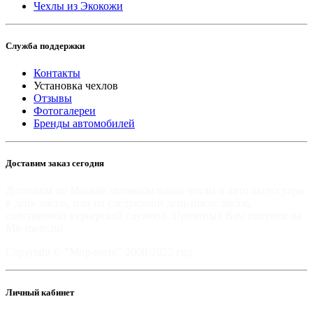
Чехлы из Экокожи
Служба поддержки
Контакты
Установка чехлов
Отзывы
Фотогалереи
Бренды автомобилей
Доставим заказ сегодня
Доставим по Москве автомобильные чехлы и авто аксессуары
в день заказа, или на следующий день после заказа,
собственной курьерской службой. Приятных Вам покупок на
Mir-moto.ru!
Copyright © "Мир-мото" 2008-2022 год.
Личный кабинет