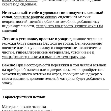
скрыт под сиденьем.
Не отказывайте себе в удовольствии получить кожаный
салон
,
защитите родную обивку
сидений от мелких
неприятностей, меняйте облик автомобиля, добавляя ему
индивидуальности,
теперь это так просто, купите чехлы на
сидения!
Легкие в установке, простые в уходе,
дышащие чехлы из
экокожи
будут радовать Вас долгие годаы
. Вы несомненно
оцените идеальную посадку и современные экологически
чистые,
гипоаллергенные материалы
,
устойчивые к
ультрафиолету, низким и высоким температурам
.
Важно!
При
необходимости перетяжки в тон чехлам вставок
на приборной панели
или в дверях возможно приобретение
экокожи нужного оттенка на отрез, сообщите менеджеру о
своем желании, дополнительный материал будет добавлен к
заказу.
Характеристики чехлов
Материал чехлов
экокожа