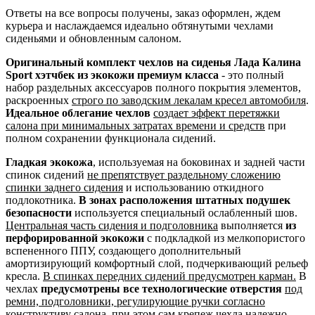
Ответы на все вопросы получены, заказ оформлен, ждем
курьера и наслаждаемся идеально обтянутыми чехлами
сиденьями и обновленным салоном.
Оригинальный комплект чехлов на сиденья Лада Калина
Sport хэтчбек из экокожи премиум класса
- это полный
набор раздельных аксессуаров полного покрытия элементов,
раскроенных
строго по заводским лекалам кресел автомобиля
.
Идеальное облегание чехлов
создает эффект перетяжки
салона при минимальных затратах времени и средств
при
полном сохранении функционала сидений.
Гладкая экокожа
, используемая на боковинах и задней части
спинок сидений
не препятствует раздельному сложению
спинки заднего сидения
и использованию откидного
подлокотника.
В зонах расположения штатных подушек
безопасности
используется специальный ослабленный шов.
Центральная часть сидения и подголовника
выполняется
из
перфорированной экокожи
с подкладкой из мелкопористого
вспененного ППУ, создающего дополнительный
амортизирующий комфортный слой, подчеркивающий рельеф
кресла.
В спинках передних сидений предусмотрен карман.
В
чехлах
предусмотрены все технологические отверстия
под
ремни, подголовники, регулирующие ручки согласно
конструктиву салона
, при этом сам крепеж чехла надежно