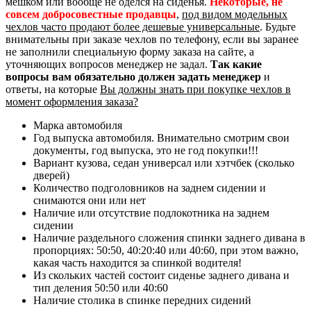
мешком или вообще не оделся на сиденья.
Некоторые, не
совсем добросовестные продавцы
,
под видом модельных
чехлов часто продают более дешевые универсальные
. Будьте
внимательны при заказе чехлов по телефону, если вы заранее
не заполнили специальную форму заказа на сайте, а
уточняющих вопросов менеджер не задал.
Так какие
вопросы вам обязательно должен задать менеджер
и
ответы, на которые
Вы должны знать при покупке чехлов в
момент оформления заказа?
Марка автомобиля
Год выпуска автомобиля. Внимательно смотрим свои
документы, год выпуска, это не год покупки!!!
Вариант кузова, седан универсал или хэтчбек (сколько
дверей)
Количество подголовников на заднем сидении и
снимаются они или нет
Наличие или отсутствие подлокотника на заднем
сидении
Наличие раздельного сложения спинки заднего дивана в
пропорциях: 50:50, 40:20:40 или 40:60, при этом важно,
какая часть находится за спинкой водителя!
Из скольких частей состоит сиденье заднего дивана и
тип деления 50:50 или 40:60
Наличие столика в спинке передних сидений