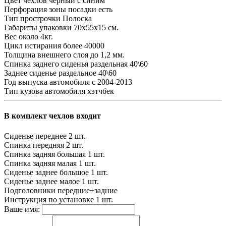
Цвет чехлов
черный с синим
Перфорация зоны посадки
есть
Тип прострочки
Полоска
Габариты упаковки
70х55х15 см.
Вес
около 4кг.
Цикл истирания
более 40000
Толщина внешнего слоя
до 1,2 мм.
Спинка заднего сиденья
раздельная 40\60
Заднее сиденье
раздельное 40\60
Год выпуска автомобиля
с 2004-2013
Тип кузова автомобиля
хэтчбек
В комплект чехлов входит
Сиденье переднее
2 шт.
Спинка передняя
2 шт.
Спинка задняя большая
1 шт.
Спинка задняя малая
1 шт.
Сиденье заднее большое
1 шт.
Сиденье заднее малое
1 шт.
Подголовники
передние+задние
Инструкция по установке
1 шт.
Ваше имя: