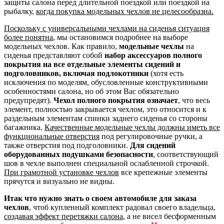
защиты салона перед длительной поездкой или поездкой на
рыбалку,
когда покупка модельных чехлов не целесообразна.
Поскольку с универсальными чехлами на сиденья ситуация
более понятна
, мы остановимся подробнее на выборе
модельных чехлов. Как правило,
модельные чехлы
на
сиденья представляют собой
набор аксессуаров полного
покрытия на все отдельные элементы сидений и
подголовников, включая подлокотники
(хотя есть
исключения по моделям, обусловленные конструктивными
особенностями салона, но об этом Вас обязательно
предупредят).
Чехол полного покрытия означает
, что весь
элемент, полностью закрывается чехлом, это относится и к
раздельным элементам спинки заднего сиденья со стороны
багажника.
Качественные модельные чехлы должны иметь все
функциональные отверстия
под регулировочные ручки, а
также отверстия под подголовники.
Для сидений
оборудованных подушками безопасности
, соответствующий
шов в чехле выполнен специальной ослабленной строчкой.
При грамотной установке чехлов
все крепежные элементы
прячутся и визуально не видны.
Итак что нужно знать о своем автомобиле для заказа
чехлов
, чтоб купленный комплект радовал своего владельца,
создавая эффект перетяжки салона
, а не висел бесформенным