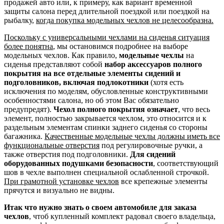
продажей авто или, к примеру, как вариант временной
защиты салона перед длительной поездкой или поездкой на
рыбалку,
когда покупка модельных чехлов не целесообразна.
Поскольку с универсальными чехлами на сиденья ситуация
более понятна
, мы остановимся подробнее на выборе
модельных чехлов. Как правило,
модельные чехлы
на
сиденья представляют собой
набор аксессуаров полного
покрытия на все отдельные элементы сидений и
подголовников, включая подлокотники
(хотя есть
исключения по моделям, обусловленные конструктивными
особенностями салона, но об этом Вас обязательно
предупредят).
Чехол полного покрытия означает
, что весь
элемент, полностью закрывается чехлом, это относится и к
раздельным элементам спинки заднего сиденья со стороны
багажника.
Качественные модельные чехлы должны иметь все
функциональные отверстия
под регулировочные ручки, а
также отверстия под подголовники.
Для сидений
оборудованных подушками безопасности
, соответствующий
шов в чехле выполнен специальной ослабленной строчкой.
При грамотной установке чехлов
все крепежные элементы
прячутся и визуально не видны.
Итак что нужно знать о своем автомобиле для заказа
чехлов
, чтоб купленный комплект радовал своего владельца,