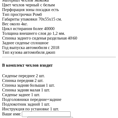
Материал чехлов
экокожа
Цвет чехлов
черный с белым
Перфорация зоны посадки
есть
Тип прострочки
Ромб
Габариты упаковки
70х55х15 см.
Вес
около 4кг.
Цикл истирания
более 40000
Толщина внешнего слоя
до 1,2 мм.
Спинка заднего сиденья
раздельная 40\60
Заднее сиденье
сплошное
Год выпуска автомобиля
с 2018
Тип кузова автомобиля
джип
В комплект чехлов входит
Сиденье переднее
2 шт.
Спинка передняя
2 шт.
Спинка задняя большая
1 шт.
Спинка задняя малая
1 шт.
Сиденье заднее
1 шт.
Подголовники
передние+задние
Подлокотник задний
1 шт.
Инструкция по установке
1 шт.
Ваше имя: