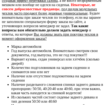
создавая эффект перетяжки салона
, а не висел бесформенным
мешком или вообще не оделся на сиденья.
Некоторые, не
совсем добросовестные продавцы
,
под видом модельных
чехлов часто продают более дешевые универсальные
. Будьте
внимательны при заказе чехлов по телефону, если вы заранее
не заполнили специальную форму заказа на сайте, а
уточняющих вопросов менеджер не задал.
Так какие
вопросы вам обязательно должен задать менеджер
и
ответы, на которые
Вы должны знать при покупке чехлов в
момент оформления заказа?
Марка автомобиля
Год выпуска автомобиля. Внимательно смотрим свои
документы, год выпуска, это не год покупки!!!
Вариант кузова, седан универсал или хэтчбек (сколько
дверей)
Количество подголовников на заднем сидении и
снимаются они или нет
Наличие или отсутствие подлокотника на заднем
сидении
Наличие раздельного сложения спинки заднего дивана в
пропорциях: 50:50, 40:20:40 или 40:60, при этом важно,
какая часть находится за спинкой водителя!
Из скольких частей состоит сиденье заднего дивана и
тип деления 50:50 или 40:60