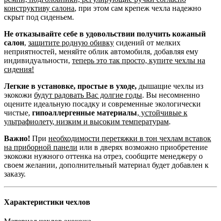
конструктиву салона
, при этом сам крепеж чехла надежно
скрыт под сиденьем.
Не отказывайте себе в удовольствии получить кожаный
салон
,
защитите родную обивку
сидений от мелких
неприятностей, меняйте облик автомобиля, добавляя ему
индивидуальности,
теперь это так просто, купите чехлы на
сидения!
Легкие в установке, простые в уходе,
дышащие чехлы из
экокожи
будут радовать Вас долгие годы
. Вы несомненно
оцените идеальную посадку и современные экологически
чистые,
гипоаллергенные материалы
,
устойчивые к
ультрафиолету, низким и высоким температурам
.
Важно!
При
необходимости перетяжки в тон чехлам вставок
на приборной панели
или в дверях возможно приобретение
экокожи нужного оттенка на отрез, сообщите менеджеру о
своем желании, дополнительный материал будет добавлен к
заказу.
Характеристики чехлов