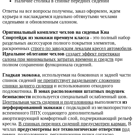
Наличие столика в спинке передних сидений
Ответы на все вопросы получены, заказ оформлен, ждем
курьера и наслаждаемся идеально обтянутыми чехлами
сиденьями и обновленным салоном.
Оригинальный комплект чехлов на сиденья Киа
Спортейдж из экокожи премиум класса
- это полный набор
раздельных аксессуаров полного покрытия элементов,
раскроенных
строго по заводским лекалам кресел автомобиля
.
Идеальное облегание чехлов
создает эффект перетяжки
салона при минимальных затратах времени и средств
при
полном сохранении функционала сидений.
Гладкая экокожа
, используемая на боковинах и задней части
спинок сидений
не препятствует раздельному сложению
спинки заднего сидения
и использованию откидного
подлокотника.
В зонах расположения штатных подушек
безопасности
используется специальный ослабленный шов.
Центральная часть сидения и подголовника
выполняется
из
перфорированной экокожи
с подкладкой из мелкопористого
вспененного ППУ, создающего дополнительный
амортизирующий комфортный слой, подчеркивающий рельеф
кресла.
В спинках передних сидений предусмотрен карман.
В
чехлах
предусмотрены все технологические отверстия
под
ремни, подголовники, регулирующие ручки согласно