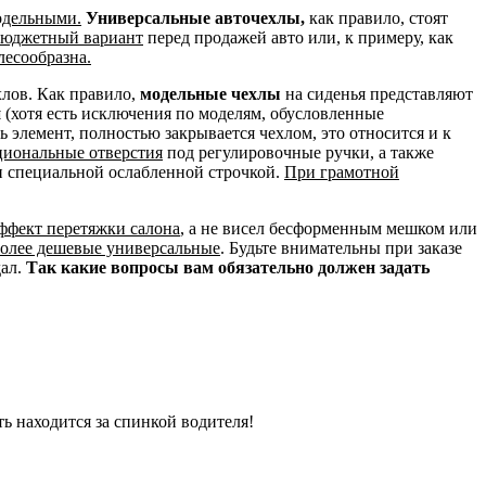
одельными.
Универсальные авточехлы,
как правило, стоят
 бюджетный вариант
перед продажей авто или, к примеру, как
лесообразна.
хлов. Как правило,
модельные чехлы
на сиденья представляют
и
(хотя есть исключения по моделям, обусловленные
сь элемент, полностью закрывается чехлом, это относится и к
циональные отверстия
под регулировочные ручки, а также
н специальной ослабленной строчкой.
При грамотной
эффект перетяжки салона
, а не висел бесформенным мешком или
более дешевые универсальные
. Будьте внимательны при заказе
дал.
Так какие вопросы вам обязательно должен задать
ть находится за спинкой водителя!