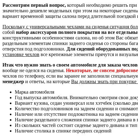
Рассмотрим первый вопрос,
который необходимо решить при 
значительно дешевле модельных при этом на некоторые сидень
вариант временной защиты салона перед длительной поездкой 
Поскольку с универсальными чехлами на сиденья ситуация бол
собой
набор аксессуаров полного покрытия на все отдельн
конструктивными особенностями салона, но об этом Вас обяза
раздельным элементам спинки заднего сиденья со стороны баг
отверстия под подголовники.
Для сидений оборудованных по
установке чехлов
все крепежные элементы прячутся и визуальн
Итак что нужно знать о своем автомобиле для заказа чехлов
вообще не оделся на сиденья.
Некоторые, не совсем добросов
чехлов по телефону, если вы заранее не заполнили специальну
менеджер
и ответы, на которые
Вы должны знать при покупке 
Марка автомобиля
Год выпуска автомобиля. Внимательно смотрим свои доку
Вариант кузова, седан универсал или хэтчбек (сколько дв
Количество подголовников на заднем сидении и снимают
Наличие или отсутствие подлокотника на заднем сидени
Наличие раздельного сложения спинки заднего дивана в пр
Из скольких частей состоит сиденье заднего дивана и тип
Наличие столика в спинке передних сидений