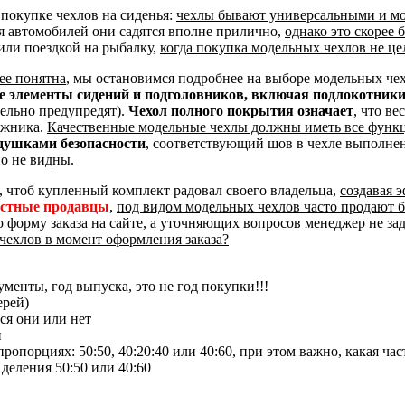
покупке чехлов на сиденья:
чехлы бывают универсальными и м
я автомобилей они садятся вполне прилично,
однако это скорее
или поездкой на рыбалку,
когда покупка модельных чехлов не це
ее понятна
, мы остановимся подробнее на выборе модельных че
ые элементы сидений и подголовников, включая подлокотник
тельно предупредят).
Чехол полного покрытия означает
, что ве
ажника.
Качественные модельные чехлы должны иметь все функ
душками безопасности
, соответствующий шов в чехле выполне
о не видны.
, чтоб купленный комплект радовал своего владельца,
создавая 
естные продавцы
,
под видом модельных чехлов часто продают 
ю форму заказа на сайте, а уточняющих вопросов менеджер не за
чехлов в момент оформления заказа?
менты, год выпуска, это не год покупки!!!
ерей)
ся они или нет
и
опорциях: 50:50, 40:20:40 или 40:60, при этом важно, какая час
 деления 50:50 или 40:60