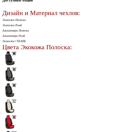
Доступные опции
Дизайн и Материал чехлов:
Экокожа Полоска
Экокожа Ромб
Алькантара Полоска
Алькантара Ромб
Экокожа+ТКАНЬ
Цвета Экокожа Полоска: