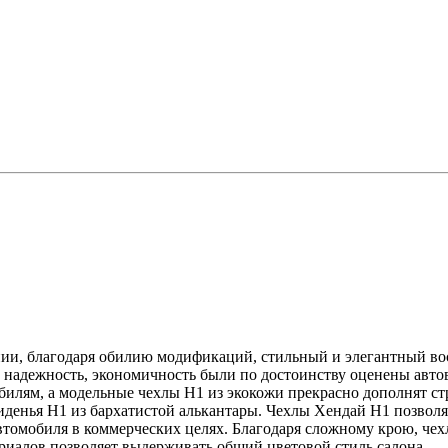
ении, благодаря обилию модификаций, стильный и элегантный 
, надежность, экономичность были по достоинству оценены авт
билям, а модельные чехлы H1 из экокожи прекрасно дополнят ст
сиденья H1 из бархатистой алькантары. Чехлы Хендай H1 позвол
томобиля в коммерческих целях. Благодаря сложному крою, чех
ериалов позволяет выдерживать общий цветовой стиль салона.