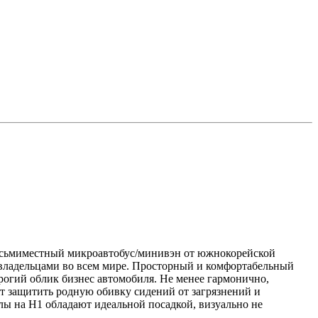
восьмиместный микроавтобус/минивэн от южнокорейской
овладельцами во всем мире. Просторный и комфортабельный
рогий облик бизнес автомобиля. Не менее гармонично,
ят защитить родную обивку сидений от загрязнений и
лы на Н1 обладают идеальной посадкой, визуально не