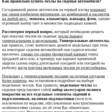
Как правильно купить чехлы на сиденья автомобиля?
Сегодняшний рынок авточехлов на первый взгляд
поражает
нас своим изобилием материалов, их комбинаций и расцветок
на любой вкус
,
экокожа, алькантара, жаккард, флок
, однако
огромный выбор таит и множество подводных камней.
Рассмотрим первый вопрос,
который необходимо решить
при покупке чехлов на сиденья:
чехлы бывают
универсальными и модельными.
Универсальные авточехлы,
как правило, стоят значительно дешевле модельных при этом
на некоторые сиденья автомобилей они садятся вполне
прилично,
однако это скорее бюджетный вариант
перед
продажей авто или, к примеру, как вариант временной
защиты салона перед длительной поездкой или поездкой на
рыбалку,
когда покупка модельных чехлов не целесообразна.
Поскольку с универсальными чехлами на сиденья ситуация
более понятна
, мы остановимся подробнее на выборе
модельных чехлов. Как правило,
модельные чехлы
на
сиденья представляют собой
набор аксессуаров полного
покрытия на все отдельные элементы сидений и
подголовников, включая подлокотники
(хотя есть
исключения по моделям, обусловленные конструктивными
особенностями салона, но об этом Вас обязательно