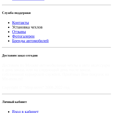
Служба поддержки
Контакты
Установка чехлов
Отзывы
Фотогалереи
Бренды автомобилей
Доставим заказ сегодня
Доставим по Москве автомобильные чехлы и авто аксессуары
в день заказа, или на следующий день после заказа,
собственной курьерской службой. Приятных Вам покупок на
Mir-moto.ru!
Copyright © "Мир-мото" 2008-2022 год.
Личный кабинет
Вход в кабинет