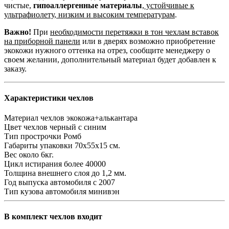
чистые,
гипоаллергенные материалы
,
устойчивые к
ультрафиолету, низким и высоким температурам
.
Важно!
При
необходимости перетяжки в тон чехлам вставок
на приборной панели
или в дверях возможно приобретение
экокожи нужного оттенка на отрез, сообщите менеджеру о
своем желании, дополнительный материал будет добавлен к
заказу.
Характеристики чехлов
Материал чехлов
экокожа+алькантара
Цвет чехлов
черный с синим
Тип прострочки
Ромб
Габариты упаковки
70х55х15 см.
Вес
около 6кг.
Цикл истирания
более 40000
Толщина внешнего слоя
до 1,2 мм.
Год выпуска автомобиля
с 2007
Тип кузова автомобиля
минивэн
В комплект чехлов входит