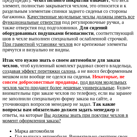
предупредят).
Чехол полного покрытия означает
, что весь
элемент, полностью закрывается чехлом, это относится и к
раздельным элементам спинки заднего сиденья со стороны
багажника.
Качественные модельные чехлы должны иметь все
функциональные отверстия
под регулировочные ручки, а
также отверстия под подголовники.
Для сидений
оборудованных подушками безопасности
, соответствующий
шов в чехле выполнен специальной ослабленной строчкой.
При грамотной установке чехлов
все крепежные элементы
прячутся и визуально не видны.
Итак что нужно знать о своем автомобиле для заказа
чехлов
, чтоб купленный комплект радовал своего владельца,
создавая эффект перетяжки салона
, а не висел бесформенным
мешком или вообще не оделся на сиденья.
Некоторые, не
совсем добросовестные продавцы
,
под видом модельных
чехлов часто продают более дешевые универсальные
. Будьте
внимательны при заказе чехлов по телефону, если вы заранее
не заполнили специальную форму заказа на сайте, а
уточняющих вопросов менеджер не задал.
Так какие
вопросы вам обязательно должен задать менеджер
и
ответы, на которые
Вы должны знать при покупке чехлов в
момент оформления заказа?
Марка автомобиля
Год выпуска автомобиля. Внимательно смотрим свои