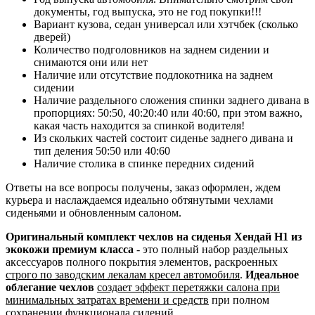
документы, год выпуска, это не год покупки!!!
Вариант кузова, седан универсал или хэтчбек (сколько
дверей)
Количество подголовников на заднем сидении и
снимаются они или нет
Наличие или отсутствие подлокотника на заднем
сидении
Наличие раздельного сложения спинки заднего дивана в
пропорциях: 50:50, 40:20:40 или 40:60, при этом важно,
какая часть находится за спинкой водителя!
Из скольких частей состоит сиденье заднего дивана и
тип деления 50:50 или 40:60
Наличие столика в спинке передних сидений
Ответы на все вопросы получены, заказ оформлен, ждем
курьера и наслаждаемся идеально обтянутыми чехлами
сиденьями и обновленным салоном.
Оригинальный комплект чехлов на сиденья Хендай Н1 из
экокожи премиум класса
- это полный набор раздельных
аксессуаров полного покрытия элементов, раскроенных
строго по заводским лекалам кресел автомобиля
.
Идеальное
облегание чехлов
создает эффект перетяжки салона при
минимальных затратах времени и средств
при полном
сохранении функционала сидений.