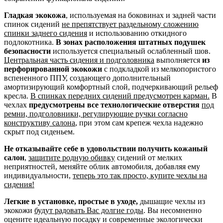
Гладкая экокожа
, используемая на боковинах и задней части
спинок сидений
не препятствует раздельному сложению
спинки заднего сидения
и использованию откидного
подлокотника.
В зонах расположения штатных подушек
безопасности
используется специальный ослабленный шов.
Центральная часть сидения и подголовника
выполняется
из
перфорированной экокожи
с подкладкой из мелкопористого
вспененного ППУ, создающего дополнительный
амортизирующий комфортный слой, подчеркивающий рельеф
кресла.
В спинках передних сидений предусмотрен карман.
В
чехлах
предусмотрены все технологические отверстия
под
ремни, подголовники, регулирующие ручки согласно
конструктиву салона
, при этом сам крепеж чехла надежно
скрыт под сиденьем.
Не отказывайте себе в удовольствии получить кожаный
салон
,
защитите родную обивку
сидений от мелких
неприятностей, меняйте облик автомобиля, добавляя ему
индивидуальности,
теперь это так просто, купите чехлы на
сидения!
Легкие в установке, простые в уходе,
дышащие чехлы из
экокожи
будут радовать Вас долгие годы
. Вы несомненно
оцените идеальную посадку и современные экологически