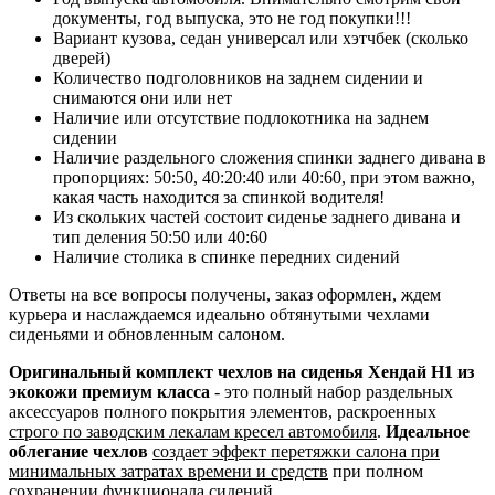
документы, год выпуска, это не год покупки!!!
Вариант кузова, седан универсал или хэтчбек (сколько
дверей)
Количество подголовников на заднем сидении и
снимаются они или нет
Наличие или отсутствие подлокотника на заднем
сидении
Наличие раздельного сложения спинки заднего дивана в
пропорциях: 50:50, 40:20:40 или 40:60, при этом важно,
какая часть находится за спинкой водителя!
Из скольких частей состоит сиденье заднего дивана и
тип деления 50:50 или 40:60
Наличие столика в спинке передних сидений
Ответы на все вопросы получены, заказ оформлен, ждем
курьера и наслаждаемся идеально обтянутыми чехлами
сиденьями и обновленным салоном.
Оригинальный комплект чехлов на сиденья Хендай Н1 из
экокожи премиум класса
- это полный набор раздельных
аксессуаров полного покрытия элементов, раскроенных
строго по заводским лекалам кресел автомобиля
.
Идеальное
облегание чехлов
создает эффект перетяжки салона при
минимальных затратах времени и средств
при полном
сохранении функционала сидений.