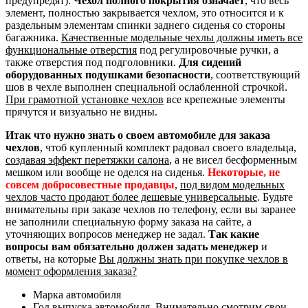
предупредят).
Чехол полного покрытия означает
, что весь
элемент, полностью закрывается чехлом, это относится и к
раздельным элементам спинки заднего сиденья со стороны
багажника.
Качественные модельные чехлы должны иметь все
функциональные отверстия
под регулировочные ручки, а
также отверстия под подголовники.
Для сидений
оборудованных подушками безопасности
, соответствующий
шов в чехле выполнен специальной ослабленной строчкой.
При грамотной установке чехлов
все крепежные элементы
прячутся и визуально не видны.
Итак что нужно знать о своем автомобиле для заказа
чехлов
, чтоб купленный комплект радовал своего владельца,
создавая эффект перетяжки салона
, а не висел бесформенным
мешком или вообще не оделся на сиденья.
Некоторые, не
совсем добросовестные продавцы
,
под видом модельных
чехлов часто продают более дешевые универсальные
. Будьте
внимательны при заказе чехлов по телефону, если вы заранее
не заполнили специальную форму заказа на сайте, а
уточняющих вопросов менеджер не задал.
Так какие
вопросы вам обязательно должен задать менеджер
и
ответы, на которые
Вы должны знать при покупке чехлов в
момент оформления заказа?
Марка автомобиля
Год выпуска автомобиля. Внимательно смотрим свои