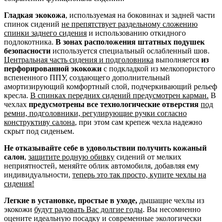
Гладкая экокожа
, используемая на боковинах и задней части
спинок сидений
не препятствует раздельному сложению
спинки заднего сидения
и использованию откидного
подлокотника.
В зонах расположения штатных подушек
безопасности
используется специальный ослабленный шов.
Центральная часть сидения и подголовника
выполняется
из
перфорированной экокожи
с подкладкой из мелкопористого
вспененного ППУ, создающего дополнительный
амортизирующий комфортный слой, подчеркивающий рельеф
кресла.
В спинках передних сидений предусмотрен карман.
В
чехлах
предусмотрены все технологические отверстия
под
ремни, подголовники, регулирующие ручки согласно
конструктиву салона
, при этом сам крепеж чехла надежно
скрыт под сиденьем.
Не отказывайте себе в удовольствии получить кожаный
салон
,
защитите родную обивку
сидений от мелких
неприятностей, меняйте облик автомобиля, добавляя ему
индивидуальности,
теперь это так просто, купите чехлы на
сидения!
Легкие в установке, простые в уходе,
дышащие чехлы из
экокожи
будут радовать Вас долгие годы
. Вы несомненно
оцените идеальную посадку и современные экологически