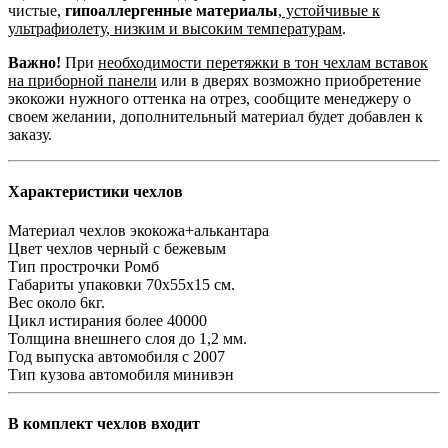
чистые,
гипоаллергенные материалы
,
устойчивые к
ультрафиолету, низким и высоким температурам
.
Важно!
При
необходимости перетяжки в тон чехлам вставок
на приборной панели
или в дверях возможно приобретение
экокожи нужного оттенка на отрез, сообщите менеджеру о
своем желании, дополнительный материал будет добавлен к
заказу.
Характеристики чехлов
Материал чехлов
экокожа+алькантара
Цвет чехлов
черный с бежевым
Тип прострочки
Ромб
Габариты упаковки
70х55х15 см.
Вес
около 6кг.
Цикл истирания
более 40000
Толщина внешнего слоя
до 1,2 мм.
Год выпуска автомобиля
с 2007
Тип кузова автомобиля
минивэн
В комплект чехлов входит