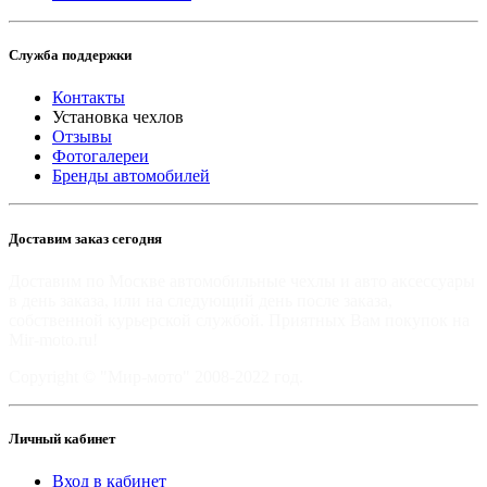
Служба поддержки
Контакты
Установка чехлов
Отзывы
Фотогалереи
Бренды автомобилей
Доставим заказ сегодня
Доставим по Москве автомобильные чехлы и авто аксессуары
в день заказа, или на следующий день после заказа,
собственной курьерской службой. Приятных Вам покупок на
Mir-moto.ru!
Copyright © "Мир-мото" 2008-2022 год.
Личный кабинет
Вход в кабинет