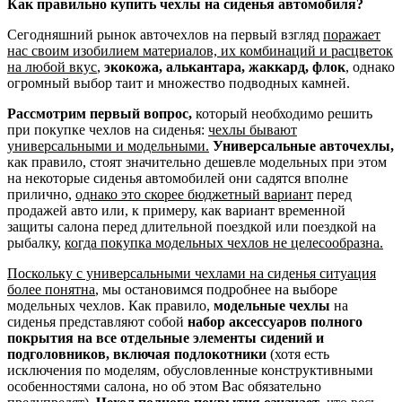
Как правильно купить чехлы на сиденья автомобиля?
Сегодняшний рынок авточехлов на первый взгляд
поражает
нас своим изобилием материалов, их комбинаций и расцветок
на любой вкус
,
экокожа, алькантара, жаккард, флок
, однако
огромный выбор таит и множество подводных камней.
Рассмотрим первый вопрос,
который необходимо решить
при покупке чехлов на сиденья:
чехлы бывают
универсальными и модельными.
Универсальные авточехлы,
как правило, стоят значительно дешевле модельных при этом
на некоторые сиденья автомобилей они садятся вполне
прилично,
однако это скорее бюджетный вариант
перед
продажей авто или, к примеру, как вариант временной
защиты салона перед длительной поездкой или поездкой на
рыбалку,
когда покупка модельных чехлов не целесообразна.
Поскольку с универсальными чехлами на сиденья ситуация
более понятна
, мы остановимся подробнее на выборе
модельных чехлов. Как правило,
модельные чехлы
на
сиденья представляют собой
набор аксессуаров полного
покрытия на все отдельные элементы сидений и
подголовников, включая подлокотники
(хотя есть
исключения по моделям, обусловленные конструктивными
особенностями салона, но об этом Вас обязательно