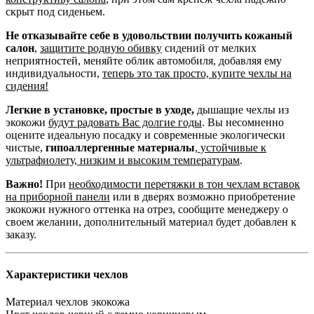
скрыт под сиденьем.
Не отказывайте себе в удовольствии получить кожаный
салон
,
защитите родную обивку
сидений от мелких
неприятностей, меняйте облик автомобиля, добавляя ему
индивидуальности,
теперь это так просто, купите чехлы на
сидения!
Легкие в установке, простые в уходе,
дышащие чехлы из
экокожи
будут радовать Вас долгие годы
. Вы несомненно
оцените идеальную посадку и современные экологически
чистые,
гипоаллергенные материалы
,
устойчивые к
ультрафиолету, низким и высоким температурам
.
Важно!
При
необходимости перетяжки в тон чехлам вставок
на приборной панели
или в дверях возможно приобретение
экокожи нужного оттенка на отрез, сообщите менеджеру о
своем желании, дополнительный материал будет добавлен к
заказу.
Характеристики чехлов
Материал чехлов
экокожа