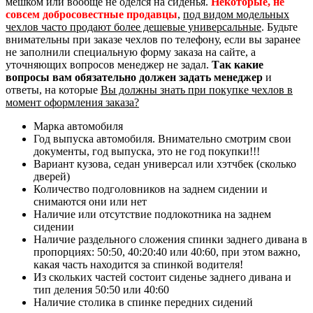
мешком или вообще не оделся на сиденья.
Некоторые, не
совсем добросовестные продавцы
,
под видом модельных
чехлов часто продают более дешевые универсальные
. Будьте
внимательны при заказе чехлов по телефону, если вы заранее
не заполнили специальную форму заказа на сайте, а
уточняющих вопросов менеджер не задал.
Так какие
вопросы вам обязательно должен задать менеджер
и
ответы, на которые
Вы должны знать при покупке чехлов в
момент оформления заказа?
Марка автомобиля
Год выпуска автомобиля. Внимательно смотрим свои
документы, год выпуска, это не год покупки!!!
Вариант кузова, седан универсал или хэтчбек (сколько
дверей)
Количество подголовников на заднем сидении и
снимаются они или нет
Наличие или отсутствие подлокотника на заднем
сидении
Наличие раздельного сложения спинки заднего дивана в
пропорциях: 50:50, 40:20:40 или 40:60, при этом важно,
какая часть находится за спинкой водителя!
Из скольких частей состоит сиденье заднего дивана и
тип деления 50:50 или 40:60
Наличие столика в спинке передних сидений