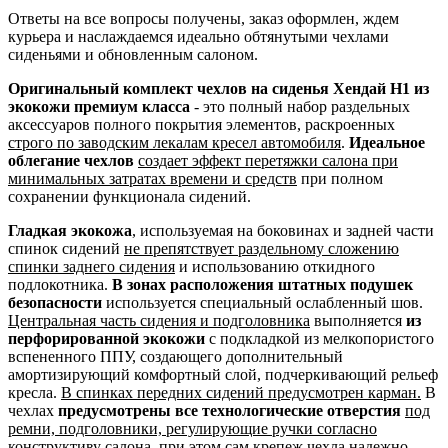
Ответы на все вопросы получены, заказ оформлен, ждем
курьера и наслаждаемся идеально обтянутыми чехлами
сиденьями и обновленным салоном.
Оригинальный комплект чехлов на сиденья Хендай Н1 из
экокожи премиум класса
- это полный набор раздельных
аксессуаров полного покрытия элементов, раскроенных
строго по заводским лекалам кресел автомобиля
.
Идеальное
облегание чехлов
создает эффект перетяжки салона при
минимальных затратах времени и средств
при полном
сохранении функционала сидений.
Гладкая экокожа
, используемая на боковинах и задней части
спинок сидений
не препятствует раздельному сложению
спинки заднего сидения
и использованию откидного
подлокотника.
В зонах расположения штатных подушек
безопасности
используется специальный ослабленный шов.
Центральная часть сидения и подголовника
выполняется
из
перфорированной экокожи
с подкладкой из мелкопористого
вспененного ППУ, создающего дополнительный
амортизирующий комфортный слой, подчеркивающий рельеф
кресла.
В спинках передних сидений предусмотрен карман.
В
чехлах
предусмотрены все технологические отверстия
под
ремни, подголовники, регулирующие ручки согласно
конструктиву салона
, при этом сам крепеж чехла надежно