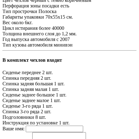
Цвет чехлов
черный с темно коричневым
Перфорация зоны посадки
есть
Тип прострочки
Полоска
Габариты упаковки
70х55х15 см.
Вес
около 6кг.
Цикл истирания
более 40000
Толщина внешнего слоя
до 1,2 мм.
Год выпуска автомобиля
с 2007
Тип кузова автомобиля
минивэн
В комплект чехлов входит
Сиденье переднее
2 шт.
Спинка передняя
2 шт.
Спинка задняя большая
1 шт.
Спинка задняя малая
1 шт.
Сиденье заднее большое
1 шт.
Сиденье заднее малое
1 шт.
Сиденье 3-го ряда
1 шт.
Спинка 3-го ряда
2 шт.
Подголовники
8 шт.
Инструкция по установке
1 шт.
Ваше имя: