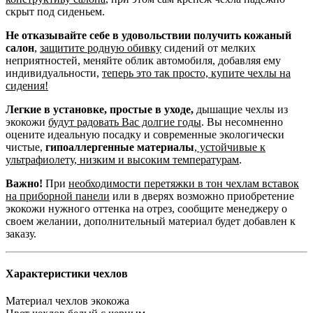
скрыт под сиденьем.
Не отказывайте себе в удовольствии получить кожаный
салон
,
защитите родную обивку
сидений от мелких
неприятностей, меняйте облик автомобиля, добавляя ему
индивидуальности,
теперь это так просто, купите чехлы на
сидения!
Легкие в установке, простые в уходе,
дышащие чехлы из
экокожи
будут радовать Вас долгие годы
. Вы несомненно
оцените идеальную посадку и современные экологически
чистые,
гипоаллергенные материалы
,
устойчивые к
ультрафиолету, низким и высоким температурам
.
Важно!
При
необходимости перетяжки в тон чехлам вставок
на приборной панели
или в дверях возможно приобретение
экокожи нужного оттенка на отрез, сообщите менеджеру о
своем желании, дополнительный материал будет добавлен к
заказу.
Характеристики чехлов
Материал чехлов
экокожа