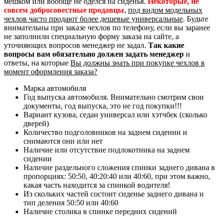
мешком или вообще не оделся на сиденья.
Некоторые, не
совсем добросовестные продавцы
,
под видом модельных
чехлов часто продают более дешевые универсальные
. Будьте
внимательны при заказе чехлов по телефону, если вы заранее
не заполнили специальную форму заказа на сайте, а
уточняющих вопросов менеджер не задал.
Так какие
вопросы вам обязательно должен задать менеджер
и
ответы, на которые
Вы должны знать при покупке чехлов в
момент оформления заказа?
Марка автомобиля
Год выпуска автомобиля. Внимательно смотрим свои
документы, год выпуска, это не год покупки!!!
Вариант кузова, седан универсал или хэтчбек (сколько
дверей)
Количество подголовников на заднем сидении и
снимаются они или нет
Наличие или отсутствие подлокотника на заднем
сидении
Наличие раздельного сложения спинки заднего дивана в
пропорциях: 50:50, 40:20:40 или 40:60, при этом важно,
какая часть находится за спинкой водителя!
Из скольких частей состоит сиденье заднего дивана и
тип деления 50:50 или 40:60
Наличие столика в спинке передних сидений