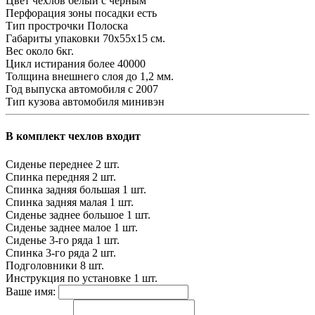
Цвет чехлов
белый с черным
Перфорация зоны посадки
есть
Тип прострочки
Полоска
Габариты упаковки
70х55х15 см.
Вес
около 6кг.
Цикл истирания
более 40000
Толщина внешнего слоя
до 1,2 мм.
Год выпуска автомобиля
с 2007
Тип кузова автомобиля
минивэн
В комплект чехлов входит
Сиденье переднее
2 шт.
Спинка передняя
2 шт.
Спинка задняя большая
1 шт.
Спинка задняя малая
1 шт.
Сиденье заднее большое
1 шт.
Сиденье заднее малое
1 шт.
Сиденье 3-го ряда
1 шт.
Спинка 3-го ряда
2 шт.
Подголовники
8 шт.
Инструкция по установке
1 шт.
Ваше имя: