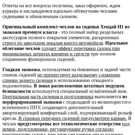
Ответы на все вопросы получены, заказ оформлен, ждем
курьера и наслаждаемся идеально обтянутыми чехлами
сиденьями и обновленным салоном.
Оригинальный комплект чехлов на сиденья Хендай Н1 из
экокожи премиум класса
- это полный набор раздельных
аксессуаров полного покрытия элементов, раскроенных
строго по заводским лекалам кресел автомобиля
.
Идеальное
облегание чехлов
создает эффект перетяжки салона при
минимальных затратах времени и средств
при полном
сохранении функционала сидений.
Гладкая экокожа
, используемая на боковинах и задней части
спинок сидений
не препятствует раздельному сложению
спинки заднего сидения
и использованию откидного
подлокотника.
В зонах расположения штатных подушек
безопасности
используется специальный ослабленный шов.
Центральная часть сидения и подголовника
выполняется
из
перфорированной экокожи
с подкладкой из мелкопористого
вспененного ППУ, создающего дополнительный
амортизирующий комфортный слой, подчеркивающий рельеф
кресла.
В спинках передних сидений предусмотрен карман.
В
чехлах
предусмотрены все технологические отверстия
под
ремни, подголовники, регулирующие ручки согласно
конструктиву салона
, при этом сам крепеж чехла надежно