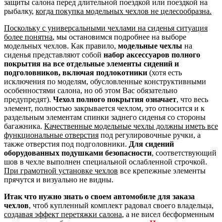
защиты салона перед длительной поездкой или поездкой на
рыбалку,
когда покупка модельных чехлов не целесообразна.
Поскольку с универсальными чехлами на сиденья ситуация
более понятна
, мы остановимся подробнее на выборе
модельных чехлов. Как правило,
модельные чехлы
на
сиденья представляют собой
набор аксессуаров полного
покрытия на все отдельные элементы сидений и
подголовников, включая подлокотники
(хотя есть
исключения по моделям, обусловленные конструктивными
особенностями салона, но об этом Вас обязательно
предупредят).
Чехол полного покрытия означает
, что весь
элемент, полностью закрывается чехлом, это относится и к
раздельным элементам спинки заднего сиденья со стороны
багажника.
Качественные модельные чехлы должны иметь все
функциональные отверстия
под регулировочные ручки, а
также отверстия под подголовники.
Для сидений
оборудованных подушками безопасности
, соответствующий
шов в чехле выполнен специальной ослабленной строчкой.
При грамотной установке чехлов
все крепежные элементы
прячутся и визуально не видны.
Итак что нужно знать о своем автомобиле для заказа
чехлов
, чтоб купленный комплект радовал своего владельца,
создавая эффект перетяжки салона
, а не висел бесформенным