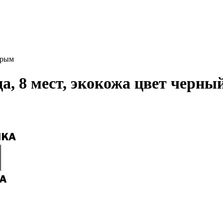
ерым
да, 8 мест, экокожа цвет черны