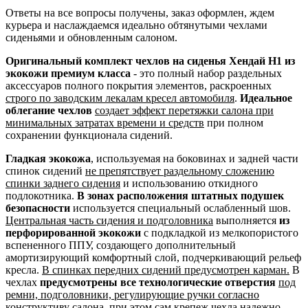
Ответы на все вопросы получены, заказ оформлен, ждем
курьера и наслаждаемся идеально обтянутыми чехлами
сиденьями и обновленным салоном.
Оригинальный комплект чехлов на сиденья Хендай Н1 из
экокожи премиум класса
- это полный набор раздельных
аксессуаров полного покрытия элементов, раскроенных
строго по заводским лекалам кресел автомобиля
.
Идеальное
облегание чехлов
создает эффект перетяжки салона при
минимальных затратах времени и средств
при полном
сохранении функционала сидений.
Гладкая экокожа
, используемая на боковинах и задней части
спинок сидений
не препятствует раздельному сложению
спинки заднего сидения
и использованию откидного
подлокотника.
В зонах расположения штатных подушек
безопасности
используется специальный ослабленный шов.
Центральная часть сидения и подголовника
выполняется
из
перфорированной экокожи
с подкладкой из мелкопористого
вспененного ППУ, создающего дополнительный
амортизирующий комфортный слой, подчеркивающий рельеф
кресла.
В спинках передних сидений предусмотрен карман.
В
чехлах
предусмотрены все технологические отверстия
под
ремни, подголовники, регулирующие ручки согласно
конструктиву салона
, при этом сам крепеж чехла надежно