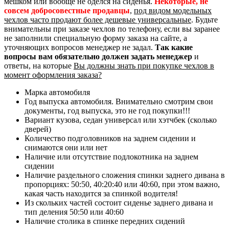
мешком или вообще не оделся на сиденья.
Некоторые, не
совсем добросовестные продавцы
,
под видом модельных
чехлов часто продают более дешевые универсальные
. Будьте
внимательны при заказе чехлов по телефону, если вы заранее
не заполнили специальную форму заказа на сайте, а
уточняющих вопросов менеджер не задал.
Так какие
вопросы вам обязательно должен задать менеджер
и
ответы, на которые
Вы должны знать при покупке чехлов в
момент оформления заказа?
Марка автомобиля
Год выпуска автомобиля. Внимательно смотрим свои
документы, год выпуска, это не год покупки!!!
Вариант кузова, седан универсал или хэтчбек (сколько
дверей)
Количество подголовников на заднем сидении и
снимаются они или нет
Наличие или отсутствие подлокотника на заднем
сидении
Наличие раздельного сложения спинки заднего дивана в
пропорциях: 50:50, 40:20:40 или 40:60, при этом важно,
какая часть находится за спинкой водителя!
Из скольких частей состоит сиденье заднего дивана и
тип деления 50:50 или 40:60
Наличие столика в спинке передних сидений