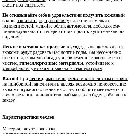
скрыт под сиденьем.
Не отказывайте себе в удовольствии получить кожаный
салон
,
защитите родную обивку
сидений от мелких
неприятностей, меняйте облик автомобиля, добавляя ему
индивидуальности,
теперь это так просто, купите чехлы на
сидения!
Легкие в установке, простые в уходе,
дышащие чехлы из
экокожи
будут радовать Вас долгие годы
. Вы несомненно
оцените идеальную посадку и современные экологически
чистые,
гипоаллергенные материалы
,
устойчивые к
ультрафиолету, низким и высоким температурам
.
Важно!
При
необходимости перетяжки в тон чехлам вставок
на приборной панели
или в дверях возможно приобретение
экокожи нужного оттенка на отрез, сообщите менеджеру о
своем желании, дополнительный материал будет добавлен к
заказу.
Характеристики чехлов
Материал чехлов
экокожа