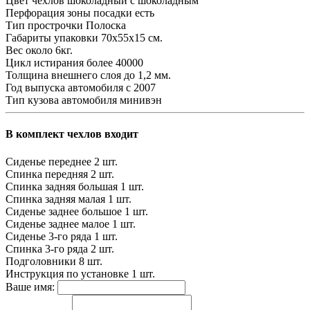
Цвет чехлов
шоколадный с шоколадным
Перфорация зоны посадки
есть
Тип прострочки
Полоска
Габариты упаковки
70х55х15 см.
Вес
около 6кг.
Цикл истирания
более 40000
Толщина внешнего слоя
до 1,2 мм.
Год выпуска автомобиля
с 2007
Тип кузова автомобиля
минивэн
В комплект чехлов входит
Сиденье переднее
2 шт.
Спинка передняя
2 шт.
Спинка задняя большая
1 шт.
Спинка задняя малая
1 шт.
Сиденье заднее большое
1 шт.
Сиденье заднее малое
1 шт.
Сиденье 3-го ряда
1 шт.
Спинка 3-го ряда
2 шт.
Подголовники
8 шт.
Инструкция по установке
1 шт.
Ваше имя: