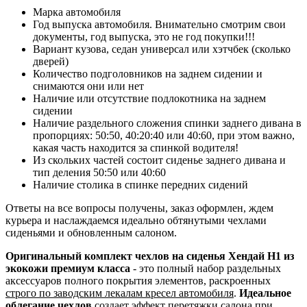
Марка автомобиля
Год выпуска автомобиля. Внимательно смотрим свои
документы, год выпуска, это не год покупки!!!
Вариант кузова, седан универсал или хэтчбек (сколько
дверей)
Количество подголовников на заднем сидении и
снимаются они или нет
Наличие или отсутствие подлокотника на заднем
сидении
Наличие раздельного сложения спинки заднего дивана в
пропорциях: 50:50, 40:20:40 или 40:60, при этом важно,
какая часть находится за спинкой водителя!
Из скольких частей состоит сиденье заднего дивана и
тип деления 50:50 или 40:60
Наличие столика в спинке передних сидений
Ответы на все вопросы получены, заказ оформлен, ждем
курьера и наслаждаемся идеально обтянутыми чехлами
сиденьями и обновленным салоном.
Оригинальный комплект чехлов на сиденья Хендай Н1 из
экокожи премиум класса
- это полный набор раздельных
аксессуаров полного покрытия элементов, раскроенных
строго по заводским лекалам кресел автомобиля
.
Идеальное
облегание чехлов
создает эффект перетяжки салона при