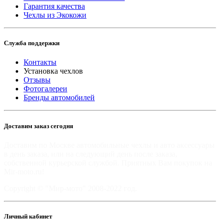
Гарантия качества
Чехлы из Экокожи
Служба поддержки
Контакты
Установка чехлов
Отзывы
Фотогалереи
Бренды автомобилей
Доставим заказ сегодня
Доставим по Москве автомобильные чехлы и авто аксессуары
в день заказа, или на следующий день после заказа,
собственной курьерской службой. Приятных Вам покупок на
Mir-moto.ru!
Copyright © "Мир-мото" 2008-2022 год.
Личный кабинет