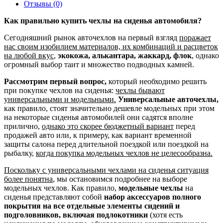
Отзывы (0)
Как правильно купить чехлы на сиденья автомобиля?
Сегодняшний рынок авточехлов на первый взгляд
поражает
нас своим изобилием материалов, их комбинаций и расцветок
на любой вкус
,
экокожа, алькантара, жаккард, флок
, однако
огромный выбор таит и множество подводных камней.
Рассмотрим первый вопрос,
который необходимо решить
при покупке чехлов на сиденья:
чехлы бывают
универсальными и модельными.
Универсальные авточехлы,
как правило, стоят значительно дешевле модельных при этом
на некоторые сиденья автомобилей они садятся вполне
прилично,
однако это скорее бюджетный вариант
перед
продажей авто или, к примеру, как вариант временной
защиты салона перед длительной поездкой или поездкой на
рыбалку,
когда покупка модельных чехлов не целесообразна.
Поскольку с универсальными чехлами на сиденья ситуация
более понятна
, мы остановимся подробнее на выборе
модельных чехлов. Как правило,
модельные чехлы
на
сиденья представляют собой
набор аксессуаров полного
покрытия на все отдельные элементы сидений и
подголовников, включая подлокотники
(хотя есть