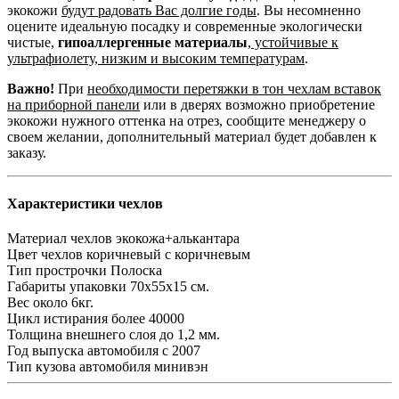
экокожи
будут радовать Вас долгие годы
. Вы несомненно
оцените идеальную посадку и современные экологически
чистые,
гипоаллергенные материалы
,
устойчивые к
ультрафиолету, низким и высоким температурам
.
Важно!
При
необходимости перетяжки в тон чехлам вставок
на приборной панели
или в дверях возможно приобретение
экокожи нужного оттенка на отрез, сообщите менеджеру о
своем желании, дополнительный материал будет добавлен к
заказу.
Характеристики чехлов
Материал чехлов
экокожа+алькантара
Цвет чехлов
коричневый с коричневым
Тип прострочки
Полоска
Габариты упаковки
70х55х15 см.
Вес
около 6кг.
Цикл истирания
более 40000
Толщина внешнего слоя
до 1,2 мм.
Год выпуска автомобиля
с 2007
Тип кузова автомобиля
минивэн