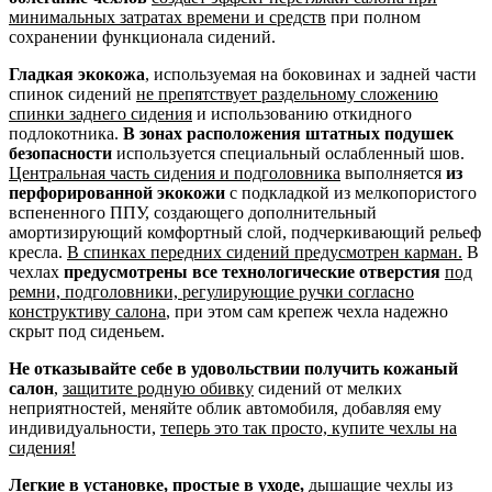
минимальных затратах времени и средств
при полном
сохранении функционала сидений.
Гладкая экокожа
, используемая на боковинах и задней части
спинок сидений
не препятствует раздельному сложению
спинки заднего сидения
и использованию откидного
подлокотника.
В зонах расположения штатных подушек
безопасности
используется специальный ослабленный шов.
Центральная часть сидения и подголовника
выполняется
из
перфорированной экокожи
с подкладкой из мелкопористого
вспененного ППУ, создающего дополнительный
амортизирующий комфортный слой, подчеркивающий рельеф
кресла.
В спинках передних сидений предусмотрен карман.
В
чехлах
предусмотрены все технологические отверстия
под
ремни, подголовники, регулирующие ручки согласно
конструктиву салона
, при этом сам крепеж чехла надежно
скрыт под сиденьем.
Не отказывайте себе в удовольствии получить кожаный
салон
,
защитите родную обивку
сидений от мелких
неприятностей, меняйте облик автомобиля, добавляя ему
индивидуальности,
теперь это так просто, купите чехлы на
сидения!
Легкие в установке, простые в уходе,
дышащие чехлы из