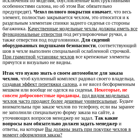
исключения по моделям, обусловленные конструктивными
особенностями салона, но об этом Вас обязательно
предупредят).
Чехол полного покрытия означает
, что весь
элемент, полностью закрывается чехлом, это относится и к
раздельным элементам спинки заднего сиденья со стороны
багажника.
Качественные модельные чехлы должны иметь все
функциональные отверстия
под регулировочные ручки, а
также отверстия под подголовники.
Для сидений
оборудованных подушками безопасности
, соответствующий
шов в чехле выполнен специальной ослабленной строчкой.
При грамотной установке чехлов
все крепежные элементы
прячутся и визуально не видны.
Итак что нужно знать о своем автомобиле для заказа
чехлов
, чтоб купленный комплект радовал своего владельца,
создавая эффект перетяжки салона
, а не висел бесформенным
мешком или вообще не оделся на сиденья.
Некоторые, не
совсем добросовестные продавцы
,
под видом модельных
чехлов часто продают более дешевые универсальные
. Будьте
внимательны при заказе чехлов по телефону, если вы заранее
не заполнили специальную форму заказа на сайте, а
уточняющих вопросов менеджер не задал.
Так какие
вопросы вам обязательно должен задать менеджер
и
ответы, на которые
Вы должны знать при покупке чехлов в
момент оформления заказа?