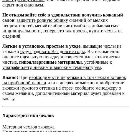
скрыт под сиденьем.
Не отказывайте себе в удовольствии получить кожаный
салон
,
защитите родную обивку
сидений от мелких
неприятностей, меняйте облик автомобиля, добавляя ему
индивидуальности,
теперь это так просто, купите чехлы на
сидения!
Легкие в установке, простые в уходе,
дышащие чехлы из
экокожи
будут радовать Вас долгие годы
. Вы несомненно
оцените идеальную посадку и современные экологически
чистые,
гипоаллергенные материалы
,
устойчивые к
ультрафиолету, низким и высоким температурам
.
Важно!
При
необходимости перетяжки в тон чехлам вставок
на приборной панели
или в дверях возможно приобретение
экокожи нужного оттенка на отрез, сообщите менеджеру о
своем желании, дополнительный материал будет добавлен к
заказу.
Характеристики чехлов
Материал чехлов
экокожа