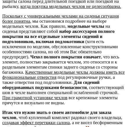
защиты салона перед длительной поездкой или поездкой на
рыбалку,
когда покупка модельных чехлов не целесообразна.
Поскольку с универсальными чехлами на сиденья ситуация
более понятна
, мы остановимся подробнее на выборе
модельных чехлов. Как правило,
модельные чехлы
на
сиденья представляют собой
набор аксессуаров полного
покрытия на все отдельные элементы сидений и
подголовников, включая подлокотники
(хотя есть
исключения по моделям, обусловленные конструктивными
особенностями салона, но об этом Вас обязательно
предупредят).
Чехол полного покрытия означает
, что весь
элемент, полностью закрывается чехлом, это относится и к
раздельным элементам спинки заднего сиденья со стороны
багажника.
Качественные модельные чехлы должны иметь все
функциональные отверстия
под регулировочные ручки, а
также отверстия под подголовники.
Для сидений
оборудованных подушками безопасности
, соответствующий
шов в чехле выполнен специальной ослабленной строчкой.
При грамотной установке чехлов
все крепежные элементы
прячутся и визуально не видны.
Итак что нужно знать о своем автомобиле для заказа
чехлов
, чтоб купленный комплект радовал своего владельца,
создавая эффект перетяжки салона
, а не висел бесформенным