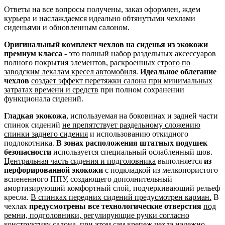
Ответы на все вопросы получены, заказ оформлен, ждем
курьера и наслаждаемся идеально обтянутыми чехлами
сиденьями и обновленным салоном.
Оригинальный комплект чехлов на сиденья из экокожи
премиум класса
- это полный набор раздельных аксессуаров
полного покрытия элементов, раскроенных
строго по
заводским лекалам кресел автомобиля
.
Идеальное облегание
чехлов
создает эффект перетяжки салона при минимальных
затратах времени и средств
при полном сохранении
функционала сидений.
Гладкая экокожа
, используемая на боковинах и задней части
спинок сидений
не препятствует раздельному сложению
спинки заднего сидения
и использованию откидного
подлокотника.
В зонах расположения штатных подушек
безопасности
используется специальный ослабленный шов.
Центральная часть сидения и подголовника
выполняется
из
перфорированной экокожи
с подкладкой из мелкопористого
вспененного ППУ, создающего дополнительный
амортизирующий комфортный слой, подчеркивающий рельеф
кресла.
В спинках передних сидений предусмотрен карман.
В
чехлах
предусмотрены все технологические отверстия
под
ремни, подголовники, регулирующие ручки согласно
конструктиву салона
, при этом сам крепеж чехла надежно