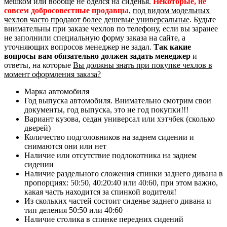
мешком или вообще не оделся на сиденья.
Некоторые, не
совсем добросовестные продавцы
,
под видом модельных
чехлов часто продают более дешевые универсальные
. Будьте
внимательны при заказе чехлов по телефону, если вы заранее
не заполнили специальную форму заказа на сайте, а
уточняющих вопросов менеджер не задал.
Так какие
вопросы вам обязательно должен задать менеджер
и
ответы, на которые
Вы должны знать при покупке чехлов в
момент оформления заказа?
Марка автомобиля
Год выпуска автомобиля. Внимательно смотрим свои
документы, год выпуска, это не год покупки!!!
Вариант кузова, седан универсал или хэтчбек (сколько
дверей)
Количество подголовников на заднем сидении и
снимаются они или нет
Наличие или отсутствие подлокотника на заднем
сидении
Наличие раздельного сложения спинки заднего дивана в
пропорциях: 50:50, 40:20:40 или 40:60, при этом важно,
какая часть находится за спинкой водителя!
Из скольких частей состоит сиденье заднего дивана и
тип деления 50:50 или 40:60
Наличие столика в спинке передних сидений