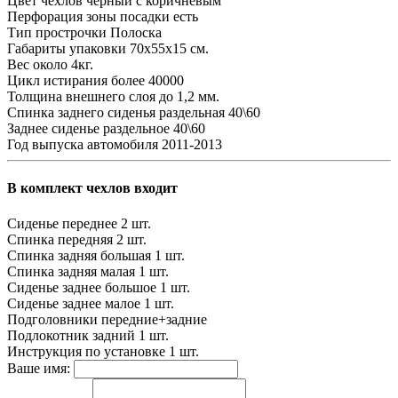
Цвет чехлов
черный с коричневым
Перфорация зоны посадки
есть
Тип прострочки
Полоска
Габариты упаковки
70х55х15 см.
Вес
около 4кг.
Цикл истирания
более 40000
Толщина внешнего слоя
до 1,2 мм.
Спинка заднего сиденья
раздельная 40\60
Заднее сиденье
раздельное 40\60
Год выпуска автомобиля
2011-2013
В комплект чехлов входит
Сиденье переднее
2 шт.
Спинка передняя
2 шт.
Спинка задняя большая
1 шт.
Спинка задняя малая
1 шт.
Сиденье заднее большое
1 шт.
Сиденье заднее малое
1 шт.
Подголовники
передние+задние
Подлокотник задний
1 шт.
Инструкция по установке
1 шт.
Ваше имя: