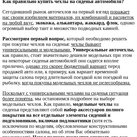
Как правильно купить чехлы на сиденья автомобиля?
Сегодняшний рынок авточехлов на первый взгляд
поражает
нас своим изобилием материалов, их комбинаций и расцветок
на любой вкус
,
экокожа, алькантара, жаккард, флок
, однако
огромный выбор таит и множество подводных камней.
Рассмотрим первый вопрос,
который необходимо решить
при покупке чехлов на сиденья:
чехлы бывают
универсальными и модельными.
Универсальные авточехлы,
как правило, стоят значительно дешевле модельных при этом
на некоторые сиденья автомобилей они садятся вполне
прилично,
однако это скорее бюджетный вариант
перед
продажей авто или, к примеру, как вариант временной
защиты салона перед длительной поездкой или поездкой на
рыбалку,
когда покупка модельных чехлов не целесообразна.
Поскольку с универсальными чехлами на сиденья ситуация
более понятна
, мы остановимся подробнее на выборе
модельных чехлов. Как правило,
модельные чехлы
на
сиденья представляют собой
набор аксессуаров полного
покрытия на все отдельные элементы сидений и
подголовников, включая подлокотники
(хотя есть
исключения по моделям, обусловленные конструктивными
особенностями салона, но об этом Вас обязательно