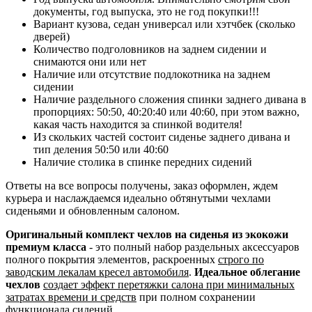
документы, год выпуска, это не год покупки!!!
Вариант кузова, седан универсал или хэтчбек (сколько
дверей)
Количество подголовников на заднем сидении и
снимаются они или нет
Наличие или отсутствие подлокотника на заднем
сидении
Наличие раздельного сложения спинки заднего дивана в
пропорциях: 50:50, 40:20:40 или 40:60, при этом важно,
какая часть находится за спинкой водителя!
Из скольких частей состоит сиденье заднего дивана и
тип деления 50:50 или 40:60
Наличие столика в спинке передних сидений
Ответы на все вопросы получены, заказ оформлен, ждем
курьера и наслаждаемся идеально обтянутыми чехлами
сиденьями и обновленным салоном.
Оригинальный комплект чехлов на сиденья из экокожи
премиум класса
- это полный набор раздельных аксессуаров
полного покрытия элементов, раскроенных
строго по
заводским лекалам кресел автомобиля
.
Идеальное облегание
чехлов
создает эффект перетяжки салона при минимальных
затратах времени и средств
при полном сохранении
функционала сидений.