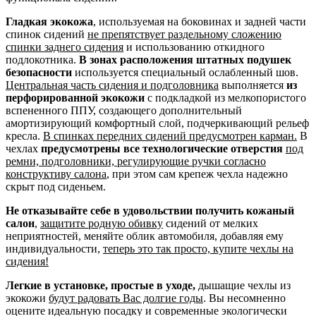
Гладкая экокожа
, используемая на боковинах и задней части
спинок сидений
не препятствует раздельному сложению
спинки заднего сидения
и использованию откидного
подлокотника.
В зонах расположения штатных подушек
безопасности
используется специальный ослабленный шов.
Центральная часть сидения и подголовника
выполняется
из
перфорированной экокожи
с подкладкой из мелкопористого
вспененного ППУ, создающего дополнительный
амортизирующий комфортный слой, подчеркивающий рельеф
кресла.
В спинках передних сидений предусмотрен карман.
В
чехлах
предусмотрены все технологические отверстия
под
ремни, подголовники, регулирующие ручки согласно
конструктиву салона
, при этом сам крепеж чехла надежно
скрыт под сиденьем.
Не отказывайте себе в удовольствии получить кожаный
салон
,
защитите родную обивку
сидений от мелких
неприятностей, меняйте облик автомобиля, добавляя ему
индивидуальности,
теперь это так просто, купите чехлы на
сидения!
Легкие в установке, простые в уходе,
дышащие чехлы из
экокожи
будут радовать Вас долгие годы
. Вы несомненно
оцените идеальную посадку и современные экологически