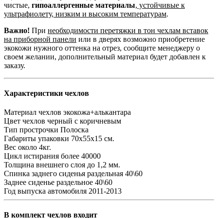
чистые,
гипоаллергенные материалы
,
устойчивые к
ультрафиолету, низким и высоким температурам
.
Важно!
При
необходимости перетяжки в тон чехлам вставок
на приборной панели
или в дверях возможно приобретение
экокожи нужного оттенка на отрез, сообщите менеджеру о
своем желании, дополнительный материал будет добавлен к
заказу.
Характеристики чехлов
Материал чехлов
экокожа+алькантара
Цвет чехлов
черный с коричневым
Тип прострочки
Полоска
Габариты упаковки
70х55х15 см.
Вес
около 4кг.
Цикл истирания
более 40000
Толщина внешнего слоя
до 1,2 мм.
Спинка заднего сиденья
раздельная 40\60
Заднее сиденье
раздельное 40\60
Год выпуска автомобиля
2011-2013
В комплект чехлов входит