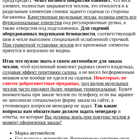
предупредят).
Чехол полного покрытия означает
, что весь
элемент, полностью закрывается чехлом, это относится и к
раздельным элементам спинки заднего сиденья со стороны
багажника.
Качественные модельные чехлы должны иметь все
функциональные отверстия
под регулировочные ручки, а
также отверстия под подголовники.
Для сидений
оборудованных подушками безопасности
, соответствующий
шов в чехле выполнен специальной ослабленной строчкой.
При грамотной установке чехлов
все крепежные элементы
прячутся и визуально не видны.
Итак что нужно знать о своем автомобиле для заказа
чехлов
, чтоб купленный комплект радовал своего владельца,
создавая эффект перетяжки салона
, а не висел бесформенным
мешком или вообще не оделся на сиденья.
Некоторые, не
совсем добросовестные продавцы
,
под видом модельных
чехлов часто продают более дешевые универсальные
. Будьте
внимательны при заказе чехлов по телефону, если вы заранее
не заполнили специальную форму заказа на сайте, а
уточняющих вопросов менеджер не задал.
Так какие
вопросы вам обязательно должен задать менеджер
и
ответы, на которые
Вы должны знать при покупке чехлов в
момент оформления заказа?
Марка автомобиля
Год выпуска автомобиля. Внимательно смотрим свои