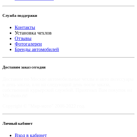
Служба поддержки
Контакты
Установка чехлов
Отзывы
Фотогалереи
Бренды автомобилей
Доставим заказ сегодня
Доставим по Москве автомобильные чехлы и авто аксессуары
в день заказа, или на следующий день после заказа,
собственной курьерской службой. Приятных Вам покупок на
Mir-moto.ru!
Copyright © "Мир-мото" 2008-2022 год.
Личный кабинет
Вход в кабинет