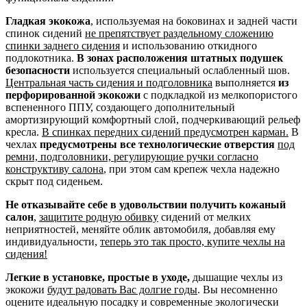
Гладкая экокожа
, используемая на боковинах и задней части
спинок сидений
не препятствует раздельному сложению
спинки заднего сидения
и использованию откидного
подлокотника.
В зонах расположения штатных подушек
безопасности
используется специальный ослабленный шов.
Центральная часть сидения и подголовника
выполняется
из
перфорированной экокожи
с подкладкой из мелкопористого
вспененного ППУ, создающего дополнительный
амортизирующий комфортный слой, подчеркивающий рельеф
кресла.
В спинках передних сидений предусмотрен карман.
В
чехлах
предусмотрены все технологические отверстия
под
ремни, подголовники, регулирующие ручки согласно
конструктиву салона
, при этом сам крепеж чехла надежно
скрыт под сиденьем.
Не отказывайте себе в удовольствии получить кожаный
салон
,
защитите родную обивку
сидений от мелких
неприятностей, меняйте облик автомобиля, добавляя ему
индивидуальности,
теперь это так просто, купите чехлы на
сидения!
Легкие в установке, простые в уходе,
дышащие чехлы из
экокожи
будут радовать Вас долгие годы
. Вы несомненно
оцените идеальную посадку и современные экологически