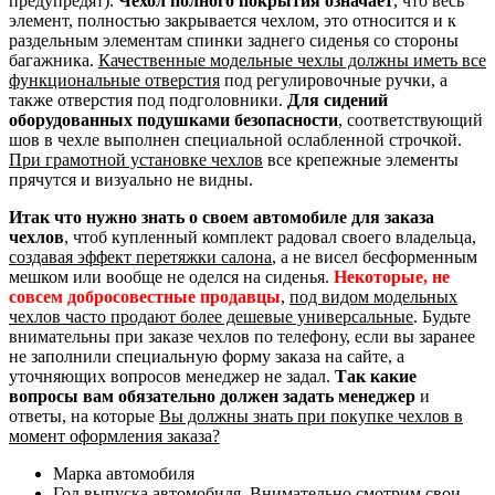
предупредят).
Чехол полного покрытия означает
, что весь
элемент, полностью закрывается чехлом, это относится и к
раздельным элементам спинки заднего сиденья со стороны
багажника.
Качественные модельные чехлы должны иметь все
функциональные отверстия
под регулировочные ручки, а
также отверстия под подголовники.
Для сидений
оборудованных подушками безопасности
, соответствующий
шов в чехле выполнен специальной ослабленной строчкой.
При грамотной установке чехлов
все крепежные элементы
прячутся и визуально не видны.
Итак что нужно знать о своем автомобиле для заказа
чехлов
, чтоб купленный комплект радовал своего владельца,
создавая эффект перетяжки салона
, а не висел бесформенным
мешком или вообще не оделся на сиденья.
Некоторые, не
совсем добросовестные продавцы
,
под видом модельных
чехлов часто продают более дешевые универсальные
. Будьте
внимательны при заказе чехлов по телефону, если вы заранее
не заполнили специальную форму заказа на сайте, а
уточняющих вопросов менеджер не задал.
Так какие
вопросы вам обязательно должен задать менеджер
и
ответы, на которые
Вы должны знать при покупке чехлов в
момент оформления заказа?
Марка автомобиля
Год выпуска автомобиля. Внимательно смотрим свои