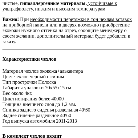
чистые,
гипоаллергенные материалы
,
устойчивые к
ультрафиолету, низким и высоким температурам
.
Важно!
При
необходимости перетяжки в тон чехлам вставок
на приборной панели
или в дверях возможно приобретение
экокожи нужного оттенка на отрез, сообщите менеджеру о
своем желании, дополнительный материал будет добавлен к
заказу.
Характеристики чехлов
Материал чехлов
экокожа+алькантара
Цвет чехлов
черный с синим
Тип прострочки
Полоска
Габариты упаковки
70х55х15 см.
Вес
около 4кг.
Цикл истирания
более 40000
Толщина внешнего слоя
до 1,2 мм.
Спинка заднего сиденья
раздельная 40\60
Заднее сиденье
раздельное 40\60
Год выпуска автомобиля
2011-2013
В комплект чехлов входит