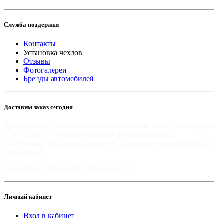
Служба поддержки
Контакты
Установка чехлов
Отзывы
Фотогалереи
Бренды автомобилей
Доставим заказ сегодня
Доставим по Москве автомобильные чехлы и авто аксессуары
в день заказа, или на следующий день после заказа,
собственной курьерской службой. Приятных Вам покупок на
Mir-moto.ru!
Copyright © "Мир-мото" 2008-2022 год.
Личный кабинет
Вход в кабинет