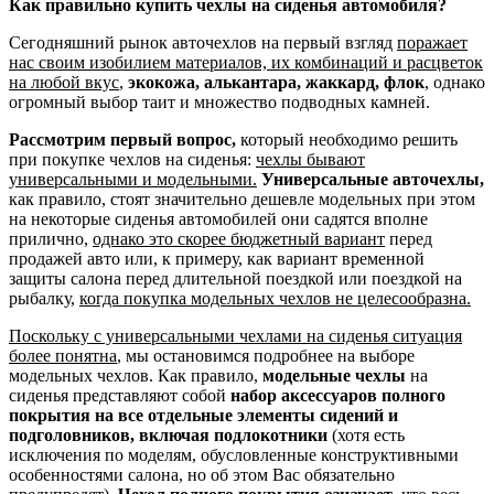
Как правильно купить чехлы на сиденья автомобиля?
Сегодняшний рынок авточехлов на первый взгляд
поражает
нас своим изобилием материалов, их комбинаций и расцветок
на любой вкус
,
экокожа, алькантара, жаккард, флок
, однако
огромный выбор таит и множество подводных камней.
Рассмотрим первый вопрос,
который необходимо решить
при покупке чехлов на сиденья:
чехлы бывают
универсальными и модельными.
Универсальные авточехлы,
как правило, стоят значительно дешевле модельных при этом
на некоторые сиденья автомобилей они садятся вполне
прилично,
однако это скорее бюджетный вариант
перед
продажей авто или, к примеру, как вариант временной
защиты салона перед длительной поездкой или поездкой на
рыбалку,
когда покупка модельных чехлов не целесообразна.
Поскольку с универсальными чехлами на сиденья ситуация
более понятна
, мы остановимся подробнее на выборе
модельных чехлов. Как правило,
модельные чехлы
на
сиденья представляют собой
набор аксессуаров полного
покрытия на все отдельные элементы сидений и
подголовников, включая подлокотники
(хотя есть
исключения по моделям, обусловленные конструктивными
особенностями салона, но об этом Вас обязательно