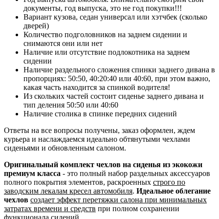
документы, год выпуска, это не год покупки!!!
Вариант кузова, седан универсал или хэтчбек (сколько
дверей)
Количество подголовников на заднем сидении и
снимаются они или нет
Наличие или отсутствие подлокотника на заднем
сидении
Наличие раздельного сложения спинки заднего дивана в
пропорциях: 50:50, 40:20:40 или 40:60, при этом важно,
какая часть находится за спинкой водителя!
Из скольких частей состоит сиденье заднего дивана и
тип деления 50:50 или 40:60
Наличие столика в спинке передних сидений
Ответы на все вопросы получены, заказ оформлен, ждем
курьера и наслаждаемся идеально обтянутыми чехлами
сиденьями и обновленным салоном.
Оригинальный комплект чехлов на сиденья из экокожи
премиум класса
- это полный набор раздельных аксессуаров
полного покрытия элементов, раскроенных
строго по
заводским лекалам кресел автомобиля
.
Идеальное облегание
чехлов
создает эффект перетяжки салона при минимальных
затратах времени и средств
при полном сохранении
функционала сидений.