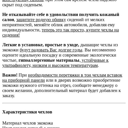
скрыт под сиденьем.
Не отказывайте себе в удовольствии получить кожаный
салон
,
защитите родную обивку
сидений от мелких
неприятностей, меняйте облик автомобиля, добавляя ему
индивидуальности,
теперь это так просто, купите чехлы на
сидения!
Легкие в установке, простые в уходе,
дышащие чехлы из
экокожи
будут радовать Вас долгие годы
. Вы несомненно
оцените идеальную посадку и современные экологически
чистые,
гипоаллергенные материалы
,
устойчивые к
ультрафиолету, низким и высоким температурам
.
Важно!
При
необходимости перетяжки в тон чехлам вставок
на приборной панели
или в дверях возможно приобретение
экокожи нужного оттенка на отрез, сообщите менеджеру о
своем желании, дополнительный материал будет добавлен к
заказу.
Характеристики чехлов
Материал чехлов
экокожа