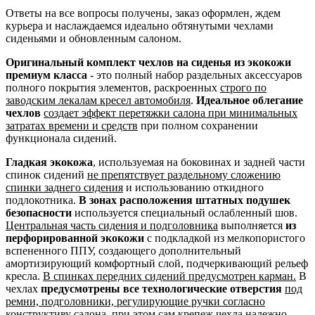
Ответы на все вопросы получены, заказ оформлен, ждем
курьера и наслаждаемся идеально обтянутыми чехлами
сиденьями и обновленным салоном.
Оригинальный комплект чехлов на сиденья из экокожи
премиум класса
- это полный набор раздельных аксессуаров
полного покрытия элементов, раскроенных
строго по
заводским лекалам кресел автомобиля
.
Идеальное облегание
чехлов
создает эффект перетяжки салона при минимальных
затратах времени и средств
при полном сохранении
функционала сидений.
Гладкая экокожа
, используемая на боковинах и задней части
спинок сидений
не препятствует раздельному сложению
спинки заднего сидения
и использованию откидного
подлокотника.
В зонах расположения штатных подушек
безопасности
используется специальный ослабленный шов.
Центральная часть сидения и подголовника
выполняется
из
перфорированной экокожи
с подкладкой из мелкопористого
вспененного ППУ, создающего дополнительный
амортизирующий комфортный слой, подчеркивающий рельеф
кресла.
В спинках передних сидений предусмотрен карман.
В
чехлах
предусмотрены все технологические отверстия
под
ремни, подголовники, регулирующие ручки согласно
конструктиву салона
, при этом сам крепеж чехла надежно