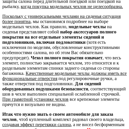
защиты салона перед длительной поездкой или поездкой на
рыбалку,
когда покупка модельных чехлов не целесообразна.
Поскольку с универсальными чехлами на сиденья ситуация
более понятна
, мы остановимся подробнее на выборе
модельных чехлов. Как правило,
модельные чехлы
на
сиденья представляют собой
набор аксессуаров полного
покрытия на все отдельные элементы сидений и
подголовников, включая подлокотники
(хотя есть
исключения по моделям, обусловленные конструктивными
особенностями салона, но об этом Вас обязательно
предупредят).
Чехол полного покрытия означает
, что весь
элемент, полностью закрывается чехлом, это относится и к
раздельным элементам спинки заднего сиденья со стороны
багажника.
Качественные модельные чехлы должны иметь все
функциональные отверстия
под регулировочные ручки, а
также отверстия под подголовники.
Для сидений
оборудованных подушками безопасности
, соответствующий
шов в чехле выполнен специальной ослабленной строчкой.
При грамотной установке чехлов
все крепежные элементы
прячутся и визуально не видны.
Итак что нужно знать о своем автомобиле для заказа
чехлов
, чтоб купленный комплект радовал своего владельца,
создавая эффект перетяжки салона
, а не висел бесформенным