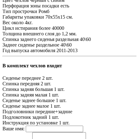
Цвет чехлов
черный с синим
Перфорация зоны посадки
есть
Тип прострочки
Ромб
Габариты упаковки
70х55х15 см.
Вес
около 4кг.
Цикл истирания
более 40000
Толщина внешнего слоя
до 1,2 мм.
Спинка заднего сиденья
раздельная 40\60
Заднее сиденье
раздельное 40\60
Год выпуска автомобиля
2011-2013
В комплект чехлов входит
Сиденье переднее
2 шт.
Спинка передняя
2 шт.
Спинка задняя большая
1 шт.
Спинка задняя малая
1 шт.
Сиденье заднее большое
1 шт.
Сиденье заднее малое
1 шт.
Подголовники
передние+задние
Подлокотник задний
1 шт.
Инструкция по установке
1 шт.
Ваше имя: