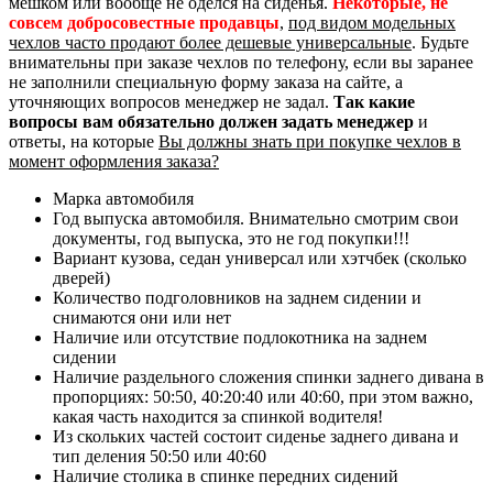
мешком или вообще не оделся на сиденья.
Некоторые, не
совсем добросовестные продавцы
,
под видом модельных
чехлов часто продают более дешевые универсальные
. Будьте
внимательны при заказе чехлов по телефону, если вы заранее
не заполнили специальную форму заказа на сайте, а
уточняющих вопросов менеджер не задал.
Так какие
вопросы вам обязательно должен задать менеджер
и
ответы, на которые
Вы должны знать при покупке чехлов в
момент оформления заказа?
Марка автомобиля
Год выпуска автомобиля. Внимательно смотрим свои
документы, год выпуска, это не год покупки!!!
Вариант кузова, седан универсал или хэтчбек (сколько
дверей)
Количество подголовников на заднем сидении и
снимаются они или нет
Наличие или отсутствие подлокотника на заднем
сидении
Наличие раздельного сложения спинки заднего дивана в
пропорциях: 50:50, 40:20:40 или 40:60, при этом важно,
какая часть находится за спинкой водителя!
Из скольких частей состоит сиденье заднего дивана и
тип деления 50:50 или 40:60
Наличие столика в спинке передних сидений