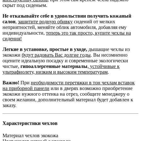
скрыт под сиденьем.
Не отказывайте себе в удовольствии получить кожаный
салон
,
защитите родную обивку
сидений от мелких
неприятностей, меняйте облик автомобиля, добавляя ему
индивидуальности,
теперь это так просто, купите чехлы на
сидения!
Легкие в установке, простые в уходе,
дышащие чехлы из
экокожи
будут радовать Вас долгие годы
. Вы несомненно
оцените идеальную посадку и современные экологически
чистые,
гипоаллергенные материалы
,
устойчивые к
ультрафиолету, низким и высоким температурам
.
Важно!
При
необходимости перетяжки в тон чехлам вставок
на приборной панели
или в дверях возможно приобретение
экокожи нужного оттенка на отрез, сообщите менеджеру о
своем желании, дополнительный материал будет добавлен к
заказу.
Характеристики чехлов
Материал чехлов
экокожа