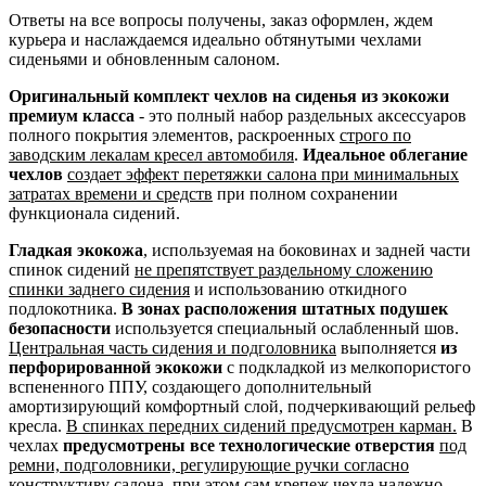
Ответы на все вопросы получены, заказ оформлен, ждем
курьера и наслаждаемся идеально обтянутыми чехлами
сиденьями и обновленным салоном.
Оригинальный комплект чехлов на сиденья из экокожи
премиум класса
- это полный набор раздельных аксессуаров
полного покрытия элементов, раскроенных
строго по
заводским лекалам кресел автомобиля
.
Идеальное облегание
чехлов
создает эффект перетяжки салона при минимальных
затратах времени и средств
при полном сохранении
функционала сидений.
Гладкая экокожа
, используемая на боковинах и задней части
спинок сидений
не препятствует раздельному сложению
спинки заднего сидения
и использованию откидного
подлокотника.
В зонах расположения штатных подушек
безопасности
используется специальный ослабленный шов.
Центральная часть сидения и подголовника
выполняется
из
перфорированной экокожи
с подкладкой из мелкопористого
вспененного ППУ, создающего дополнительный
амортизирующий комфортный слой, подчеркивающий рельеф
кресла.
В спинках передних сидений предусмотрен карман.
В
чехлах
предусмотрены все технологические отверстия
под
ремни, подголовники, регулирующие ручки согласно
конструктиву салона
, при этом сам крепеж чехла надежно