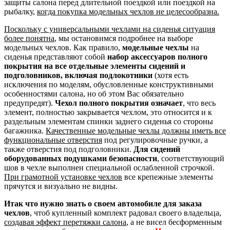
защиты салона перед длительной поездкой или поездкой на
рыбалку,
когда покупка модельных чехлов не целесообразна.
Поскольку с универсальными чехлами на сиденья ситуация
более понятна
, мы остановимся подробнее на выборе
модельных чехлов. Как правило,
модельные чехлы
на
сиденья представляют собой
набор аксессуаров полного
покрытия на все отдельные элементы сидений и
подголовников, включая подлокотники
(хотя есть
исключения по моделям, обусловленные конструктивными
особенностями салона, но об этом Вас обязательно
предупредят).
Чехол полного покрытия означает
, что весь
элемент, полностью закрывается чехлом, это относится и к
раздельным элементам спинки заднего сиденья со стороны
багажника.
Качественные модельные чехлы должны иметь все
функциональные отверстия
под регулировочные ручки, а
также отверстия под подголовники.
Для сидений
оборудованных подушками безопасности
, соответствующий
шов в чехле выполнен специальной ослабленной строчкой.
При грамотной установке чехлов
все крепежные элементы
прячутся и визуально не видны.
Итак что нужно знать о своем автомобиле для заказа
чехлов
, чтоб купленный комплект радовал своего владельца,
создавая эффект перетяжки салона
, а не висел бесформенным