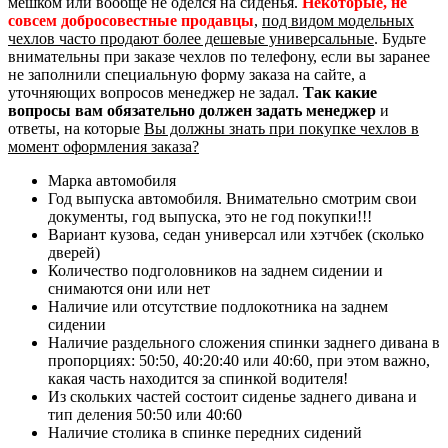
мешком или вообще не оделся на сиденья.
Некоторые, не
совсем добросовестные продавцы
,
под видом модельных
чехлов часто продают более дешевые универсальные
. Будьте
внимательны при заказе чехлов по телефону, если вы заранее
не заполнили специальную форму заказа на сайте, а
уточняющих вопросов менеджер не задал.
Так какие
вопросы вам обязательно должен задать менеджер
и
ответы, на которые
Вы должны знать при покупке чехлов в
момент оформления заказа?
Марка автомобиля
Год выпуска автомобиля. Внимательно смотрим свои
документы, год выпуска, это не год покупки!!!
Вариант кузова, седан универсал или хэтчбек (сколько
дверей)
Количество подголовников на заднем сидении и
снимаются они или нет
Наличие или отсутствие подлокотника на заднем
сидении
Наличие раздельного сложения спинки заднего дивана в
пропорциях: 50:50, 40:20:40 или 40:60, при этом важно,
какая часть находится за спинкой водителя!
Из скольких частей состоит сиденье заднего дивана и
тип деления 50:50 или 40:60
Наличие столика в спинке передних сидений