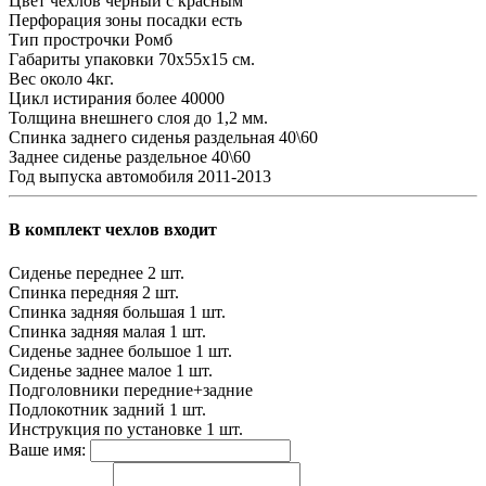
Цвет чехлов
черный с красным
Перфорация зоны посадки
есть
Тип прострочки
Ромб
Габариты упаковки
70х55х15 см.
Вес
около 4кг.
Цикл истирания
более 40000
Толщина внешнего слоя
до 1,2 мм.
Спинка заднего сиденья
раздельная 40\60
Заднее сиденье
раздельное 40\60
Год выпуска автомобиля
2011-2013
В комплект чехлов входит
Сиденье переднее
2 шт.
Спинка передняя
2 шт.
Спинка задняя большая
1 шт.
Спинка задняя малая
1 шт.
Сиденье заднее большое
1 шт.
Сиденье заднее малое
1 шт.
Подголовники
передние+задние
Подлокотник задний
1 шт.
Инструкция по установке
1 шт.
Ваше имя: