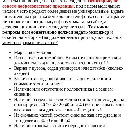
мешком или вообще не оделся на сиденья.
Некоторые, не
совсем добросовестные продавцы
,
под видом модельных
чехлов часто продают более дешевые универсальные
. Будьте
внимательны при заказе чехлов по телефону, если вы заранее
не заполнили специальную форму заказа на сайте, а
уточняющих вопросов менеджер не задал.
Так какие
вопросы вам обязательно должен задать менеджер
и
ответы, на которые
Вы должны знать при покупке чехлов в
момент оформления заказа?
Марка автомобиля
Год выпуска автомобиля. Внимательно смотрим свои
документы, год выпуска, это не год покупки!!!
Вариант кузова, седан универсал или хэтчбек (сколько
дверей)
Количество подголовников на заднем сидении и
снимаются они или нет
Наличие или отсутствие подлокотника на заднем
сидении
Наличие раздельного сложения спинки заднего дивана в
пропорциях: 50:50, 40:20:40 или 40:60, при этом важно,
какая часть находится за спинкой водителя!
Из скольких частей состоит сиденье заднего дивана и
тип деления 50:50 или 40:60
Наличие столика в спинке передних сидений