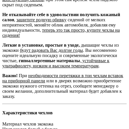
скрыт под сиденьем.
Не отказывайте себе в удовольствии получить кожаный
салон
,
защитите родную обивку
сидений от мелких
неприятностей, меняйте облик автомобиля, добавляя ему
индивидуальности,
теперь это так просто, купите чехлы на
сидения!
Легкие в установке, простые в уходе,
дышащие чехлы из
экокожи
будут радовать Вас долгие годы
. Вы несомненно
оцените идеальную посадку и современные экологически
чистые,
гипоаллергенные материалы
,
устойчивые к
ультрафиолету, низким и высоким температурам
.
Важно!
При
необходимости перетяжки в тон чехлам вставок
на приборной панели
или в дверях возможно приобретение
экокожи нужного оттенка на отрез, сообщите менеджеру о
своем желании, дополнительный материал будет добавлен к
заказу.
Характеристики чехлов
Материал чехлов
экокожа