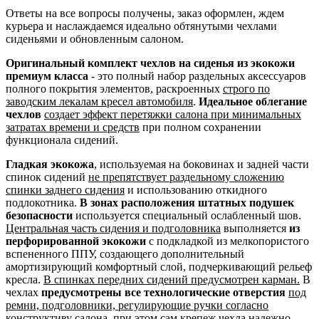
Ответы на все вопросы получены, заказ оформлен, ждем
курьера и наслаждаемся идеально обтянутыми чехлами
сиденьями и обновленным салоном.
Оригинальный комплект чехлов на сиденья из экокожи
премиум класса
- это полный набор раздельных аксессуаров
полного покрытия элементов, раскроенных
строго по
заводским лекалам кресел автомобиля
.
Идеальное облегание
чехлов
создает эффект перетяжки салона при минимальных
затратах времени и средств
при полном сохранении
функционала сидений.
Гладкая экокожа
, используемая на боковинах и задней части
спинок сидений
не препятствует раздельному сложению
спинки заднего сидения
и использованию откидного
подлокотника.
В зонах расположения штатных подушек
безопасности
используется специальный ослабленный шов.
Центральная часть сидения и подголовника
выполняется
из
перфорированной экокожи
с подкладкой из мелкопористого
вспененного ППУ, создающего дополнительный
амортизирующий комфортный слой, подчеркивающий рельеф
кресла.
В спинках передних сидений предусмотрен карман.
В
чехлах
предусмотрены все технологические отверстия
под
ремни, подголовники, регулирующие ручки согласно
конструктиву салона
, при этом сам крепеж чехла надежно