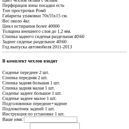
Цвет чехлов
белый с белым
Перфорация зоны посадки
есть
Тип прострочки
Ромб
Габариты упаковки
70х55х15 см.
Вес
около 4кг.
Цикл истирания
более 40000
Толщина внешнего слоя
до 1,2 мм.
Спинка заднего сиденья
раздельная 40\60
Заднее сиденье
раздельное 40\60
Год выпуска автомобиля
2011-2013
В комплект чехлов входит
Сиденье переднее
2 шт.
Спинка передняя
2 шт.
Спинка задняя большая
1 шт.
Спинка задняя малая
1 шт.
Сиденье заднее большое
1 шт.
Сиденье заднее малое
1 шт.
Подголовники
передние+задние
Подлокотник задний
1 шт.
Инструкция по установке
1 шт.
Ваше имя: