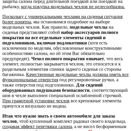
защиты салона перед длительной поездкой или поездкой на
рыбалку,
когда покупка модельных чехлов не целесообразна.
Поскольку с универсальными чехлами на сиденья ситуация
более понятна
, мы остановимся подробнее на выборе
модельных чехлов. Как правило,
модельные чехлы
на
сиденья представляют собой
набор аксессуаров полного
покрытия на все отдельные элементы сидений и
подголовников, включая подлокотники
(хотя есть
исключения по моделям, обусловленные конструктивными
особенностями салона, но об этом Вас обязательно
предупредят).
Чехол полного покрытия означает
, что весь
элемент, полностью закрывается чехлом, это относится и к
раздельным элементам спинки заднего сиденья со стороны
багажника.
Качественные модельные чехлы должны иметь все
функциональные отверстия
под регулировочные ручки, а
также отверстия под подголовники.
Для сидений
оборудованных подушками безопасности
, соответствующий
шов в чехле выполнен специальной ослабленной строчкой.
При грамотной установке чехлов
все крепежные элементы
прячутся и визуально не видны.
Итак что нужно знать о своем автомобиле для заказа
чехлов
, чтоб купленный комплект радовал своего владельца,
создавая эффект перетяжки салона
, а не висел бесформенным