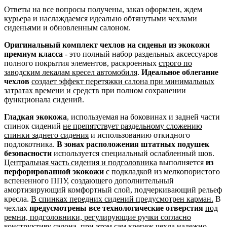
Ответы на все вопросы получены, заказ оформлен, ждем
курьера и наслаждаемся идеально обтянутыми чехлами
сиденьями и обновленным салоном.
Оригинальный комплект чехлов на сиденья из экокожи
премиум класса
- это полный набор раздельных аксессуаров
полного покрытия элементов, раскроенных
строго по
заводским лекалам кресел автомобиля
.
Идеальное облегание
чехлов
создает эффект перетяжки салона при минимальных
затратах времени и средств
при полном сохранении
функционала сидений.
Гладкая экокожа
, используемая на боковинах и задней части
спинок сидений
не препятствует раздельному сложению
спинки заднего сидения
и использованию откидного
подлокотника.
В зонах расположения штатных подушек
безопасности
используется специальный ослабленный шов.
Центральная часть сидения и подголовника
выполняется
из
перфорированной экокожи
с подкладкой из мелкопористого
вспененного ППУ, создающего дополнительный
амортизирующий комфортный слой, подчеркивающий рельеф
кресла.
В спинках передних сидений предусмотрен карман.
В
чехлах
предусмотрены все технологические отверстия
под
ремни, подголовники, регулирующие ручки согласно
конструктиву салона
, при этом сам крепеж чехла надежно