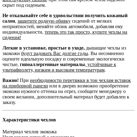
скрыт под сиденьем.
Не отказывайте себе в удовольствии получить кожаный
салон
,
защитите родную обивку
сидений от мелких
неприятностей, меняйте облик автомобиля, добавляя ему
индивидуальности,
теперь это так просто, купите чехлы на
сидения!
Легкие в установке, простые в уходе,
дышащие чехлы из
экокожи
будут радовать Вас долгие годы
. Вы несомненно
оцените идеальную посадку и современные экологически
чистые,
гипоаллергенные материалы
,
устойчивые к
ультрафиолету, низким и высоким температурам
.
Важно!
При
необходимости перетяжки в тон чехлам вставок
на приборной панели
или в дверях возможно приобретение
экокожи нужного оттенка на отрез, сообщите менеджеру о
своем желании, дополнительный материал будет добавлен к
заказу.
Характеристики чехлов
Материал чехлов
экокожа