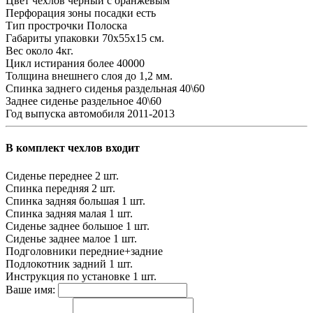
Цвет чехлов
черный с оранжевым
Перфорация зоны посадки
есть
Тип прострочки
Полоска
Габариты упаковки
70х55х15 см.
Вес
около 4кг.
Цикл истирания
более 40000
Толщина внешнего слоя
до 1,2 мм.
Спинка заднего сиденья
раздельная 40\60
Заднее сиденье
раздельное 40\60
Год выпуска автомобиля
2011-2013
В комплект чехлов входит
Сиденье переднее
2 шт.
Спинка передняя
2 шт.
Спинка задняя большая
1 шт.
Спинка задняя малая
1 шт.
Сиденье заднее большое
1 шт.
Сиденье заднее малое
1 шт.
Подголовники
передние+задние
Подлокотник задний
1 шт.
Инструкция по установке
1 шт.
Ваше имя: