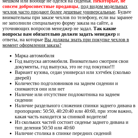
мешком или вообще не оделся на сиденья.
Некоторые, не
совсем добросовестные продавцы
,
под видом модельных
чехлов часто продают более дешевые универсальные
. Будьте
внимательны при заказе чехлов по телефону, если вы заранее
не заполнили специальную форму заказа на сайте, а
уточняющих вопросов менеджер не задал.
Так какие
вопросы вам обязательно должен задать менеджер
и
ответы, на которые
Вы должны знать при покупке чехлов в
момент оформления заказа?
Марка автомобиля
Год выпуска автомобиля. Внимательно смотрим свои
документы, год выпуска, это не год покупки!!!
Вариант кузова, седан универсал или хэтчбек (сколько
дверей)
Количество подголовников на заднем сидении и
снимаются они или нет
Наличие или отсутствие подлокотника на заднем
сидении
Наличие раздельного сложения спинки заднего дивана в
пропорциях: 50:50, 40:20:40 или 40:60, при этом важно,
какая часть находится за спинкой водителя!
Из скольких частей состоит сиденье заднего дивана и
тип деления 50:50 или 40:60
Наличие столика в спинке передних сидений