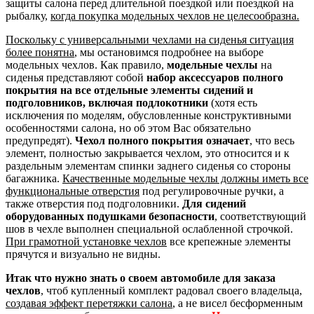
защиты салона перед длительной поездкой или поездкой на
рыбалку,
когда покупка модельных чехлов не целесообразна.
Поскольку с универсальными чехлами на сиденья ситуация
более понятна
, мы остановимся подробнее на выборе
модельных чехлов. Как правило,
модельные чехлы
на
сиденья представляют собой
набор аксессуаров полного
покрытия на все отдельные элементы сидений и
подголовников, включая подлокотники
(хотя есть
исключения по моделям, обусловленные конструктивными
особенностями салона, но об этом Вас обязательно
предупредят).
Чехол полного покрытия означает
, что весь
элемент, полностью закрывается чехлом, это относится и к
раздельным элементам спинки заднего сиденья со стороны
багажника.
Качественные модельные чехлы должны иметь все
функциональные отверстия
под регулировочные ручки, а
также отверстия под подголовники.
Для сидений
оборудованных подушками безопасности
, соответствующий
шов в чехле выполнен специальной ослабленной строчкой.
При грамотной установке чехлов
все крепежные элементы
прячутся и визуально не видны.
Итак что нужно знать о своем автомобиле для заказа
чехлов
, чтоб купленный комплект радовал своего владельца,
создавая эффект перетяжки салона
, а не висел бесформенным