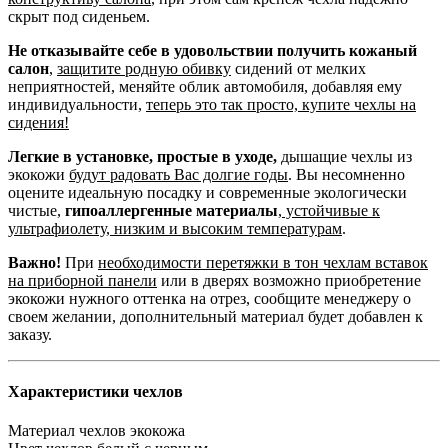
скрыт под сиденьем.
Не отказывайте себе в удовольствии получить кожаный
салон
,
защитите родную обивку
сидений от мелких
неприятностей, меняйте облик автомобиля, добавляя ему
индивидуальности,
теперь это так просто, купите чехлы на
сидения!
Легкие в установке, простые в уходе,
дышащие чехлы из
экокожи
будут радовать Вас долгие годы
. Вы несомненно
оцените идеальную посадку и современные экологически
чистые,
гипоаллергенные материалы
,
устойчивые к
ультрафиолету, низким и высоким температурам
.
Важно!
При
необходимости перетяжки в тон чехлам вставок
на приборной панели
или в дверях возможно приобретение
экокожи нужного оттенка на отрез, сообщите менеджеру о
своем желании, дополнительный материал будет добавлен к
заказу.
Характеристики чехлов
Материал чехлов
экокожа