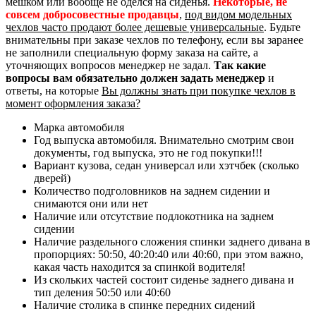
мешком или вообще не оделся на сиденья.
Некоторые, не
совсем добросовестные продавцы
,
под видом модельных
чехлов часто продают более дешевые универсальные
. Будьте
внимательны при заказе чехлов по телефону, если вы заранее
не заполнили специальную форму заказа на сайте, а
уточняющих вопросов менеджер не задал.
Так какие
вопросы вам обязательно должен задать менеджер
и
ответы, на которые
Вы должны знать при покупке чехлов в
момент оформления заказа?
Марка автомобиля
Год выпуска автомобиля. Внимательно смотрим свои
документы, год выпуска, это не год покупки!!!
Вариант кузова, седан универсал или хэтчбек (сколько
дверей)
Количество подголовников на заднем сидении и
снимаются они или нет
Наличие или отсутствие подлокотника на заднем
сидении
Наличие раздельного сложения спинки заднего дивана в
пропорциях: 50:50, 40:20:40 или 40:60, при этом важно,
какая часть находится за спинкой водителя!
Из скольких частей состоит сиденье заднего дивана и
тип деления 50:50 или 40:60
Наличие столика в спинке передних сидений