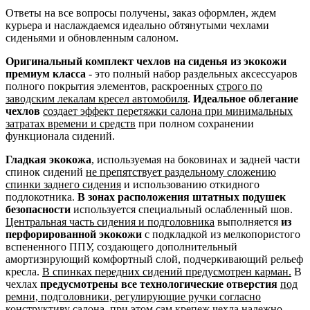
Ответы на все вопросы получены, заказ оформлен, ждем
курьера и наслаждаемся идеально обтянутыми чехлами
сиденьями и обновленным салоном.
Оригинальный комплект чехлов на сиденья из экокожи
премиум класса
- это полный набор раздельных аксессуаров
полного покрытия элементов, раскроенных
строго по
заводским лекалам кресел автомобиля
.
Идеальное облегание
чехлов
создает эффект перетяжки салона при минимальных
затратах времени и средств
при полном сохранении
функционала сидений.
Гладкая экокожа
, используемая на боковинах и задней части
спинок сидений
не препятствует раздельному сложению
спинки заднего сидения
и использованию откидного
подлокотника.
В зонах расположения штатных подушек
безопасности
используется специальный ослабленный шов.
Центральная часть сидения и подголовника
выполняется
из
перфорированной экокожи
с подкладкой из мелкопористого
вспененного ППУ, создающего дополнительный
амортизирующий комфортный слой, подчеркивающий рельеф
кресла.
В спинках передних сидений предусмотрен карман.
В
чехлах
предусмотрены все технологические отверстия
под
ремни, подголовники, регулирующие ручки согласно
конструктиву салона
, при этом сам крепеж чехла надежно