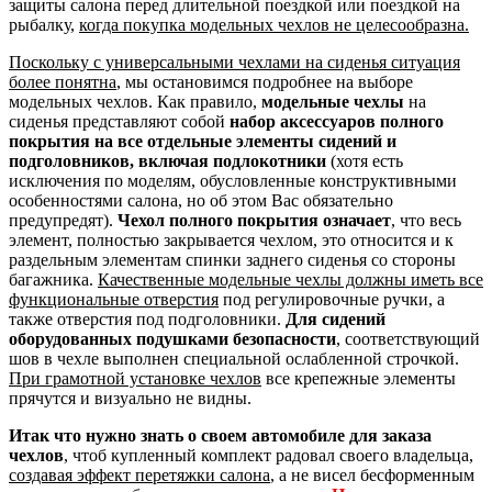
защиты салона перед длительной поездкой или поездкой на
рыбалку,
когда покупка модельных чехлов не целесообразна.
Поскольку с универсальными чехлами на сиденья ситуация
более понятна
, мы остановимся подробнее на выборе
модельных чехлов. Как правило,
модельные чехлы
на
сиденья представляют собой
набор аксессуаров полного
покрытия на все отдельные элементы сидений и
подголовников, включая подлокотники
(хотя есть
исключения по моделям, обусловленные конструктивными
особенностями салона, но об этом Вас обязательно
предупредят).
Чехол полного покрытия означает
, что весь
элемент, полностью закрывается чехлом, это относится и к
раздельным элементам спинки заднего сиденья со стороны
багажника.
Качественные модельные чехлы должны иметь все
функциональные отверстия
под регулировочные ручки, а
также отверстия под подголовники.
Для сидений
оборудованных подушками безопасности
, соответствующий
шов в чехле выполнен специальной ослабленной строчкой.
При грамотной установке чехлов
все крепежные элементы
прячутся и визуально не видны.
Итак что нужно знать о своем автомобиле для заказа
чехлов
, чтоб купленный комплект радовал своего владельца,
создавая эффект перетяжки салона
, а не висел бесформенным