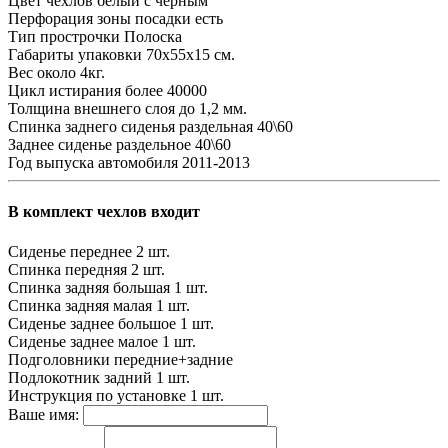
Цвет чехлов
белый с черным
Перфорация зоны посадки
есть
Тип прострочки
Полоска
Габариты упаковки
70х55х15 см.
Вес
около 4кг.
Цикл истирания
более 40000
Толщина внешнего слоя
до 1,2 мм.
Спинка заднего сиденья
раздельная 40\60
Заднее сиденье
раздельное 40\60
Год выпуска автомобиля
2011-2013
В комплект чехлов входит
Сиденье переднее
2 шт.
Спинка передняя
2 шт.
Спинка задняя большая
1 шт.
Спинка задняя малая
1 шт.
Сиденье заднее большое
1 шт.
Сиденье заднее малое
1 шт.
Подголовники
передние+задние
Подлокотник задний
1 шт.
Инструкция по установке
1 шт.
Ваше имя: