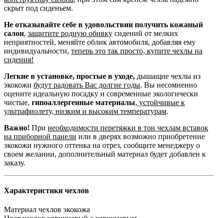
скрыт под сиденьем.
Не отказывайте себе в удовольствии получить кожаный
салон
,
защитите родную обивку
сидений от мелких
неприятностей, меняйте облик автомобиля, добавляя ему
индивидуальности,
теперь это так просто, купите чехлы на
сидения!
Легкие в установке, простые в уходе,
дышащие чехлы из
экокожи
будут радовать Вас долгие годы
. Вы несомненно
оцените идеальную посадку и современные экологически
чистые,
гипоаллергенные материалы
,
устойчивые к
ультрафиолету, низким и высоким температурам
.
Важно!
При
необходимости перетяжки в тон чехлам вставок
на приборной панели
или в дверях возможно приобретение
экокожи нужного оттенка на отрез, сообщите менеджеру о
своем желании, дополнительный материал будет добавлен к
заказу.
Характеристики чехлов
Материал чехлов
экокожа