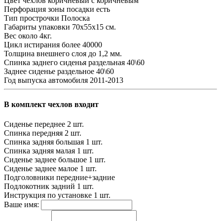
Цвет чехлов
коричневый с коричневым
Перфорация зоны посадки
есть
Тип прострочки
Полоска
Габариты упаковки
70х55х15 см.
Вес
около 4кг.
Цикл истирания
более 40000
Толщина внешнего слоя
до 1,2 мм.
Спинка заднего сиденья
раздельная 40\60
Заднее сиденье
раздельное 40\60
Год выпуска автомобиля
2011-2013
В комплект чехлов входит
Сиденье переднее
2 шт.
Спинка передняя
2 шт.
Спинка задняя большая
1 шт.
Спинка задняя малая
1 шт.
Сиденье заднее большое
1 шт.
Сиденье заднее малое
1 шт.
Подголовники
передние+задние
Подлокотник задний
1 шт.
Инструкция по установке
1 шт.
Ваше имя: