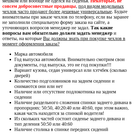
мешком или вообще не оделся на сиденья.
Некоторые, не
совсем добросовестные продавцы
,
под видом модельных
чехлов часто продают более дешевые универсальные
. Будьте
внимательны при заказе чехлов по телефону, если вы заранее
не заполнили специальную форму заказа на сайте, а
уточняющих вопросов менеджер не задал.
Так какие
вопросы вам обязательно должен задать менеджер
и
ответы, на которые
Вы должны знать при покупке чехлов в
момент оформления заказа?
Марка автомобиля
Год выпуска автомобиля. Внимательно смотрим свои
документы, год выпуска, это не год покупки!!!
Вариант кузова, седан универсал или хэтчбек (сколько
дверей)
Количество подголовников на заднем сидении и
снимаются они или нет
Наличие или отсутствие подлокотника на заднем
сидении
Наличие раздельного сложения спинки заднего дивана в
пропорциях: 50:50, 40:20:40 или 40:60, при этом важно,
какая часть находится за спинкой водителя!
Из скольких частей состоит сиденье заднего дивана и
тип деления 50:50 или 40:60
Наличие столика в спинке передних сидений