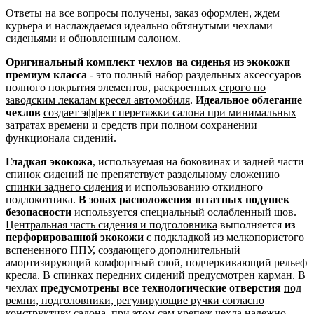
Ответы на все вопросы получены, заказ оформлен, ждем
курьера и наслаждаемся идеально обтянутыми чехлами
сиденьями и обновленным салоном.
Оригинальный комплект чехлов на сиденья из экокожи
премиум класса
- это полный набор раздельных аксессуаров
полного покрытия элементов, раскроенных
строго по
заводским лекалам кресел автомобиля
.
Идеальное облегание
чехлов
создает эффект перетяжки салона при минимальных
затратах времени и средств
при полном сохранении
функционала сидений.
Гладкая экокожа
, используемая на боковинах и задней части
спинок сидений
не препятствует раздельному сложению
спинки заднего сидения
и использованию откидного
подлокотника.
В зонах расположения штатных подушек
безопасности
используется специальный ослабленный шов.
Центральная часть сидения и подголовника
выполняется
из
перфорированной экокожи
с подкладкой из мелкопористого
вспененного ППУ, создающего дополнительный
амортизирующий комфортный слой, подчеркивающий рельеф
кресла.
В спинках передних сидений предусмотрен карман.
В
чехлах
предусмотрены все технологические отверстия
под
ремни, подголовники, регулирующие ручки согласно
конструктиву салона
, при этом сам крепеж чехла надежно