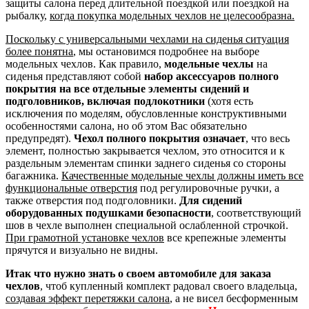
защиты салона перед длительной поездкой или поездкой на
рыбалку,
когда покупка модельных чехлов не целесообразна.
Поскольку с универсальными чехлами на сиденья ситуация
более понятна
, мы остановимся подробнее на выборе
модельных чехлов. Как правило,
модельные чехлы
на
сиденья представляют собой
набор аксессуаров полного
покрытия на все отдельные элементы сидений и
подголовников, включая подлокотники
(хотя есть
исключения по моделям, обусловленные конструктивными
особенностями салона, но об этом Вас обязательно
предупредят).
Чехол полного покрытия означает
, что весь
элемент, полностью закрывается чехлом, это относится и к
раздельным элементам спинки заднего сиденья со стороны
багажника.
Качественные модельные чехлы должны иметь все
функциональные отверстия
под регулировочные ручки, а
также отверстия под подголовники.
Для сидений
оборудованных подушками безопасности
, соответствующий
шов в чехле выполнен специальной ослабленной строчкой.
При грамотной установке чехлов
все крепежные элементы
прячутся и визуально не видны.
Итак что нужно знать о своем автомобиле для заказа
чехлов
, чтоб купленный комплект радовал своего владельца,
создавая эффект перетяжки салона
, а не висел бесформенным