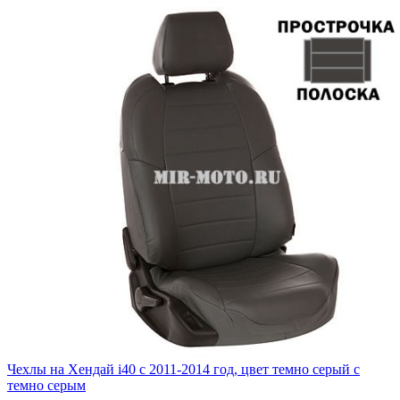
Чехлы на Хендай i40 с 2011-2014 год, цвет темно серый с
темно серым