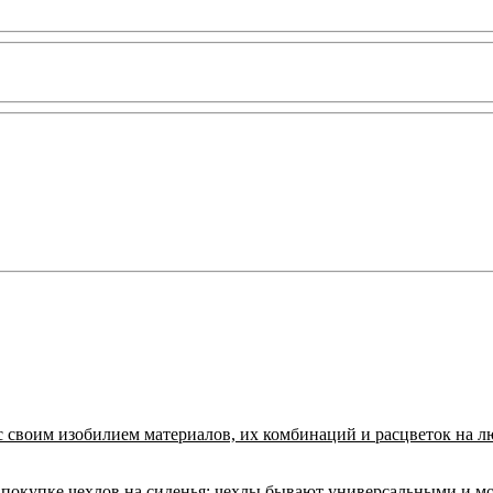
с своим изобилием материалов, их комбинаций и расцветок на л
покупке чехлов на сиденья:
чехлы бывают универсальными и м