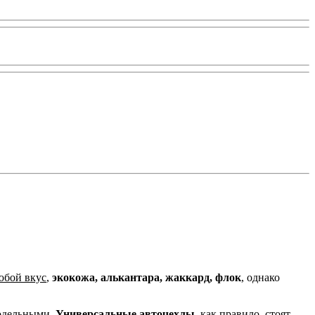
юбой вкус
,
экокожа, алькантара, жаккард, флок
, однако
одельными.
Универсальные авточехлы,
как правило, стоят