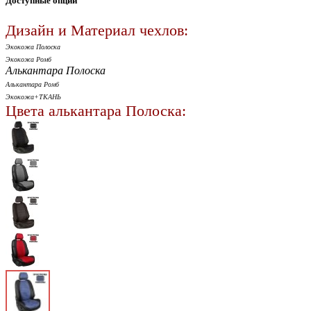
Доступные опции
Дизайн и Материал чехлов:
Экокожа Полоска
Экокожа Ромб
Алькантара Полоска
Алькантара Ромб
Экокожа+ТКАНЬ
Цвета алькантара Полоска: