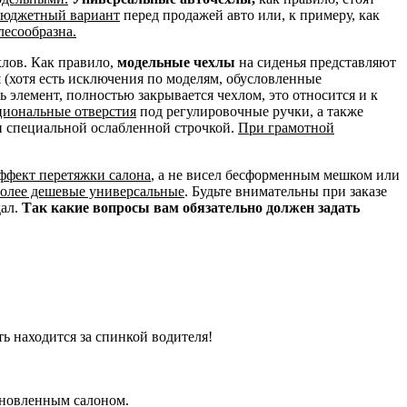
 бюджетный вариант
перед продажей авто или, к примеру, как
лесообразна.
хлов. Как правило,
модельные чехлы
на сиденья представляют
и
(хотя есть исключения по моделям, обусловленные
сь элемент, полностью закрывается чехлом, это относится и к
циональные отверстия
под регулировочные ручки, а также
н специальной ослабленной строчкой.
При грамотной
эффект перетяжки салона
, а не висел бесформенным мешком или
более дешевые универсальные
. Будьте внимательны при заказе
дал.
Так какие вопросы вам обязательно должен задать
ть находится за спинкой водителя!
бновленным салоном.