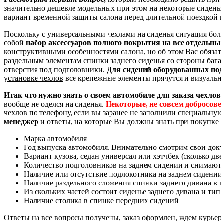
значительно дешевле модельных при этом на некоторые сидень
вариант временной защиты салона перед длительной поездкой 
Поскольку с универсальными чехлами на сиденья ситуация бол
собой
набор аксессуаров полного покрытия на все отдельн
конструктивными особенностями салона, но об этом Вас обяза
раздельным элементам спинки заднего сиденья со стороны баг
отверстия под подголовники.
Для сидений оборудованных по
установке чехлов
все крепежные элементы прячутся и визуальн
Итак что нужно знать о своем автомобиле для заказа чехлов
вообще не оделся на сиденья.
Некоторые, не совсем добросов
чехлов по телефону, если вы заранее не заполнили специальну
менеджер
и ответы, на которые
Вы должны знать при покупке 
Марка автомобиля
Год выпуска автомобиля. Внимательно смотрим свои доку
Вариант кузова, седан универсал или хэтчбек (сколько дв
Количество подголовников на заднем сидении и снимают
Наличие или отсутствие подлокотника на заднем сидени
Наличие раздельного сложения спинки заднего дивана в пр
Из скольких частей состоит сиденье заднего дивана и тип
Наличие столика в спинке передних сидений
Ответы на все вопросы получены, заказ оформлен, ждем курье