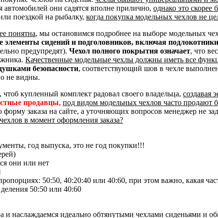
я автомобилей они садятся вполне прилично,
однако это скорее
или поездкой на рыбалку,
когда покупка модельных чехлов не це
ее понятна
, мы остановимся подробнее на выборе модельных че
ые элементы сидений и подголовников, включая подлокотник
тельно предупредят).
Чехол полного покрытия означает
, что ве
ажника.
Качественные модельные чехлы должны иметь все функ
душками безопасности
, соответствующий шов в чехле выполне
о не видны.
, чтоб купленный комплект радовал своего владельца,
создавая 
естные продавцы
,
под видом модельных чехлов часто продают 
ю форму заказа на сайте, а уточняющих вопросов менеджер не за
чехлов в момент оформления заказа?
менты, год выпуска, это не год покупки!!!
ерей)
ся они или нет
и
опорциях: 50:50, 40:20:40 или 40:60, при этом важно, какая час
 деления 50:50 или 40:60
ра и наслаждаемся идеально обтянутыми чехлами сиденьями и о