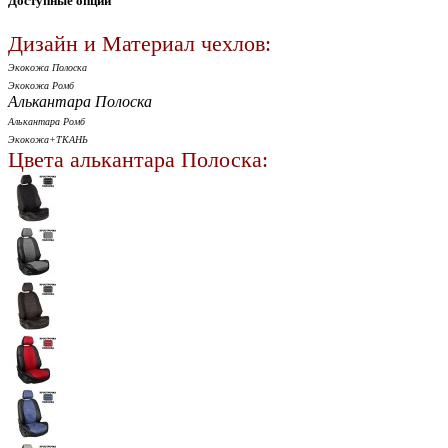
Доступные опции
Дизайн и Материал чехлов:
Экокожа Полоска
Экокожа Ромб
Алькантара Полоска
Алькантара Ромб
Экокожа+ТКАНЬ
Цвета алькантара Полоска: