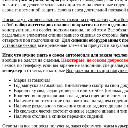
значительно дешевле модельных при этом на некоторые сидень
вариант временной защиты салона перед длительной поездкой 
Поскольку с универсальными чехлами на сиденья ситуация бол
собой
набор аксессуаров полного покрытия на все отдельн
конструктивными особенностями салона, но об этом Вас обяза
раздельным элементам спинки заднего сиденья со стороны баг
отверстия под подголовники.
Для сидений оборудованных по
установке чехлов
все крепежные элементы прячутся и визуальн
Итак что нужно знать о своем автомобиле для заказа чехлов
вообще не оделся на сиденья.
Некоторые, не совсем добросов
чехлов по телефону, если вы заранее не заполнили специальну
менеджер
и ответы, на которые
Вы должны знать при покупке 
Марка автомобиля
Год выпуска автомобиля. Внимательно смотрим свои доку
Вариант кузова, седан универсал или хэтчбек (сколько дв
Количество подголовников на заднем сидении и снимают
Наличие или отсутствие подлокотника на заднем сидени
Наличие раздельного сложения спинки заднего дивана в пр
Из скольких частей состоит сиденье заднего дивана и тип
Наличие столика в спинке передних сидений
Ответы на все вопросы получены, заказ оформлен, ждем курье