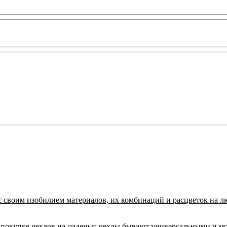
с своим изобилием материалов, их комбинаций и расцветок на л
покупке чехлов на сиденья:
чехлы бывают универсальными и м