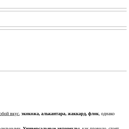
юбой вкус
,
экокожа, алькантара, жаккард, флок
, однако
одельными.
Универсальные авточехлы,
как правило, стоят