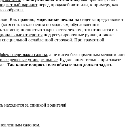
 бюджетный вариант
перед продажей авто или, к примеру, как
лесообразна.
хлов. Как правило,
модельные чехлы
на сиденья представляют
и
(хотя есть исключения по моделям, обусловленные
сь элемент, полностью закрывается чехлом, это относится и к
циональные отверстия
под регулировочные ручки, а также
н специальной ослабленной строчкой.
При грамотной
эффект перетяжки салона
, а не висел бесформенным мешком или
более дешевые универсальные
. Будьте внимательны при заказе
дал.
Так какие вопросы вам обязательно должен задать
ть находится за спинкой водителя!
бновленным салоном.