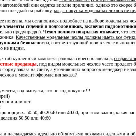
я автомобилей они садятся вполне прилично,
однако это скорее
или поездкой на рыбалку,
когда покупка модельных чехлов не це
ее понятна
, мы остановимся подробнее на выборе модельных че
ые элементы сидений и подголовников, включая подлокотник
тельно предупредят).
Чехол полного покрытия означает
, что ве
ажника.
Качественные модельные чехлы должны иметь все функ
душками безопасности
, соответствующий шов в чехле выполне
о не видны.
, чтоб купленный комплект радовал своего владельца,
создавая 
естные продавцы
,
под видом модельных чехлов часто продают 
ю форму заказа на сайте, а уточняющих вопросов менеджер не за
чехлов в момент оформления заказа?
менты, год выпуска, это не год покупки!!!
ерей)
ся они или нет
и
опорциях: 50:50, 40:20:40 или 40:60, при этом важно, какая час
 деления 50:50 или 40:60
ра и наслаждаемся идеально обтянутыми чехлами сиденьями и о