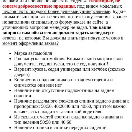
мешком или вообще не оделся на сиденья.
Некоторые, не
совсем добросовестные продавцы
,
под видом модельных
чехлов часто продают более дешевые универсальные
. Будьте
внимательны при заказе чехлов по телефону, если вы заранее
не заполнили специальную форму заказа на сайте, а
уточняющих вопросов менеджер не задал.
Так какие
вопросы вам обязательно должен задать менеджер
и
ответы, на которые
Вы должны знать при покупке чехлов в
момент оформления заказа?
Марка автомобиля
Год выпуска автомобиля. Внимательно смотрим свои
документы, год выпуска, это не год покупки!!!
Вариант кузова, седан универсал или хэтчбек (сколько
дверей)
Количество подголовников на заднем сидении и
снимаются они или нет
Наличие или отсутствие подлокотника на заднем
сидении
Наличие раздельного сложения спинки заднего дивана в
пропорциях: 50:50, 40:20:40 или 40:60, при этом важно,
какая часть находится за спинкой водителя!
Из скольких частей состоит сиденье заднего дивана и
тип деления 50:50 или 40:60
Наличие столика в спинке передних сидений