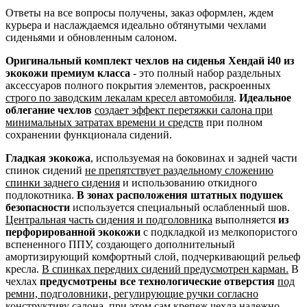
Ответы на все вопросы получены, заказ оформлен, ждем
курьера и наслаждаемся идеально обтянутыми чехлами
сиденьями и обновленным салоном.
Оригинальный комплект чехлов на сиденья Хендай i40 из
экокожи премиум класса
- это полный набор раздельных
аксессуаров полного покрытия элементов, раскроенных
строго по заводским лекалам кресел автомобиля
.
Идеальное
облегание чехлов
создает эффект перетяжки салона при
минимальных затратах времени и средств
при полном
сохранении функционала сидений.
Гладкая экокожа
, используемая на боковинах и задней части
спинок сидений
не препятствует раздельному сложению
спинки заднего сидения
и использованию откидного
подлокотника.
В зонах расположения штатных подушек
безопасности
используется специальный ослабленный шов.
Центральная часть сидения и подголовника
выполняется
из
перфорированной экокожи
с подкладкой из мелкопористого
вспененного ППУ, создающего дополнительный
амортизирующий комфортный слой, подчеркивающий рельеф
кресла.
В спинках передних сидений предусмотрен карман.
В
чехлах
предусмотрены все технологические отверстия
под
ремни, подголовники, регулирующие ручки согласно
конструктиву салона
, при этом сам крепеж чехла надежно