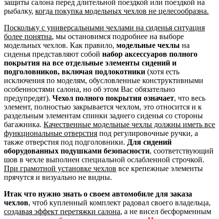
защиты салона перед длительной поездкой или поездкой на
рыбалку,
когда покупка модельных чехлов не целесообразна.
Поскольку с универсальными чехлами на сиденья ситуация
более понятна
, мы остановимся подробнее на выборе
модельных чехлов. Как правило,
модельные чехлы
на
сиденья представляют собой
набор аксессуаров полного
покрытия на все отдельные элементы сидений и
подголовников, включая подлокотники
(хотя есть
исключения по моделям, обусловленные конструктивными
особенностями салона, но об этом Вас обязательно
предупредят).
Чехол полного покрытия означает
, что весь
элемент, полностью закрывается чехлом, это относится и к
раздельным элементам спинки заднего сиденья со стороны
багажника.
Качественные модельные чехлы должны иметь все
функциональные отверстия
под регулировочные ручки, а
также отверстия под подголовники.
Для сидений
оборудованных подушками безопасности
, соответствующий
шов в чехле выполнен специальной ослабленной строчкой.
При грамотной установке чехлов
все крепежные элементы
прячутся и визуально не видны.
Итак что нужно знать о своем автомобиле для заказа
чехлов
, чтоб купленный комплект радовал своего владельца,
создавая эффект перетяжки салона
, а не висел бесформенным