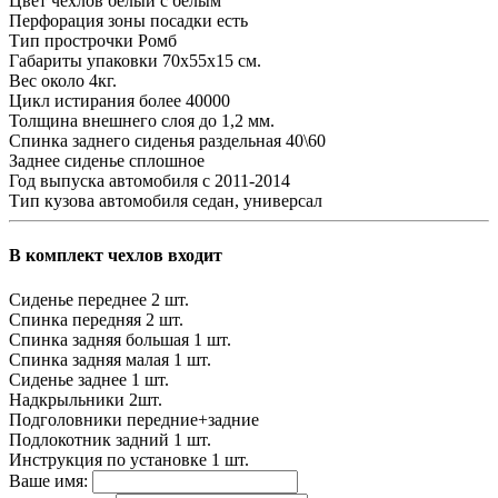
Цвет чехлов
белый с белым
Перфорация зоны посадки
есть
Тип прострочки
Ромб
Габариты упаковки
70х55х15 см.
Вес
около 4кг.
Цикл истирания
более 40000
Толщина внешнего слоя
до 1,2 мм.
Спинка заднего сиденья
раздельная 40\60
Заднее сиденье
сплошное
Год выпуска автомобиля
с 2011-2014
Тип кузова автомобиля
седан, универсал
В комплект чехлов входит
Сиденье переднее
2 шт.
Спинка передняя
2 шт.
Спинка задняя большая
1 шт.
Спинка задняя малая
1 шт.
Сиденье заднее
1 шт.
Надкрыльники
2шт.
Подголовники
передние+задние
Подлокотник задний
1 шт.
Инструкция по установке
1 шт.
Ваше имя: