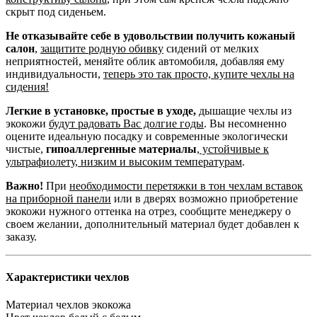
скрыт под сиденьем.
Не отказывайте себе в удовольствии получить кожаный
салон
,
защитите родную обивку
сидений от мелких
неприятностей, меняйте облик автомобиля, добавляя ему
индивидуальности,
теперь это так просто, купите чехлы на
сидения!
Легкие в установке, простые в уходе,
дышащие чехлы из
экокожи
будут радовать Вас долгие годы
. Вы несомненно
оцените идеальную посадку и современные экологически
чистые,
гипоаллергенные материалы
,
устойчивые к
ультрафиолету, низким и высоким температурам
.
Важно!
При
необходимости перетяжки в тон чехлам вставок
на приборной панели
или в дверях возможно приобретение
экокожи нужного оттенка на отрез, сообщите менеджеру о
своем желании, дополнительный материал будет добавлен к
заказу.
Характеристики чехлов
Материал чехлов
экокожа