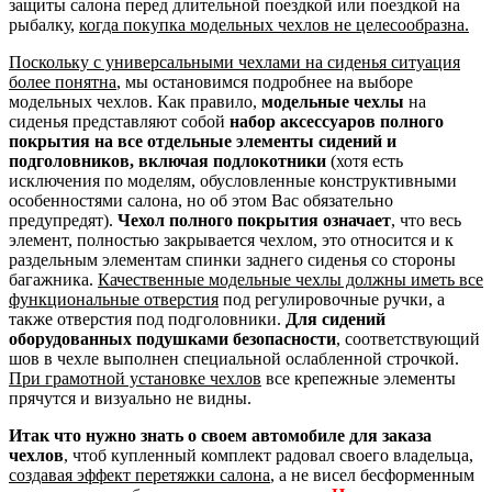
защиты салона перед длительной поездкой или поездкой на
рыбалку,
когда покупка модельных чехлов не целесообразна.
Поскольку с универсальными чехлами на сиденья ситуация
более понятна
, мы остановимся подробнее на выборе
модельных чехлов. Как правило,
модельные чехлы
на
сиденья представляют собой
набор аксессуаров полного
покрытия на все отдельные элементы сидений и
подголовников, включая подлокотники
(хотя есть
исключения по моделям, обусловленные конструктивными
особенностями салона, но об этом Вас обязательно
предупредят).
Чехол полного покрытия означает
, что весь
элемент, полностью закрывается чехлом, это относится и к
раздельным элементам спинки заднего сиденья со стороны
багажника.
Качественные модельные чехлы должны иметь все
функциональные отверстия
под регулировочные ручки, а
также отверстия под подголовники.
Для сидений
оборудованных подушками безопасности
, соответствующий
шов в чехле выполнен специальной ослабленной строчкой.
При грамотной установке чехлов
все крепежные элементы
прячутся и визуально не видны.
Итак что нужно знать о своем автомобиле для заказа
чехлов
, чтоб купленный комплект радовал своего владельца,
создавая эффект перетяжки салона
, а не висел бесформенным