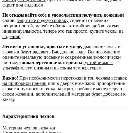
скрыт под сиденьем.
Не отказывайте себе в удовольствии получить кожаный
салон
,
защитите родную обивку
сидений от мелких
неприятностей, меняйте облик автомобиля, добавляя ему
индивидуальности,
теперь это так просто, купите чехлы на
сидения!
Легкие в установке, простые в уходе,
дышащие чехлы из
экокожи
будут радовать Вас долгие годы
. Вы несомненно
оцените идеальную посадку и современные экологически
чистые,
гипоаллергенные материалы
,
устойчивые к
ультрафиолету, низким и высоким температурам
.
Важно!
При
необходимости перетяжки в тон чехлам вставок
на приборной панели
или в дверях возможно приобретение
экокожи нужного оттенка на отрез, сообщите менеджеру о
своем желании, дополнительный материал будет добавлен к
заказу.
Характеристики чехлов
Материал чехлов
экокожа