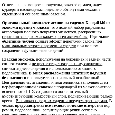
Ответы на все вопросы получены, заказ оформлен, ждем
курьера и наслаждаемся идеально обтянутыми чехлами
сиденьями и обновленным салоном.
Оригинальный комплект чехлов на сиденья Хендай i40 из
экокожи премиум класса
- это полный набор раздельных
аксессуаров полного покрытия элементов, раскроенных
строго по заводским лекалам кресел автомобиля
.
Идеальное
облегание чехлов
создает эффект перетяжки салона при
минимальных затратах времени и средств
при полном
сохранении функционала сидений.
Гладкая экокожа
, используемая на боковинах и задней части
спинок сидений
не препятствует раздельному сложению
спинки заднего сидения
и использованию откидного
подлокотника.
В зонах расположения штатных подушек
безопасности
используется специальный ослабленный шов.
Центральная часть сидения и подголовника
выполняется
из
перфорированной экокожи
с подкладкой из мелкопористого
вспененного ППУ, создающего дополнительный
амортизирующий комфортный слой, подчеркивающий рельеф
кресла.
В спинках передних сидений предусмотрен карман.
В
чехлах
предусмотрены все технологические отверстия
под
ремни, подголовники, регулирующие ручки согласно
конструктиву салона
, при этом сам крепеж чехла надежно