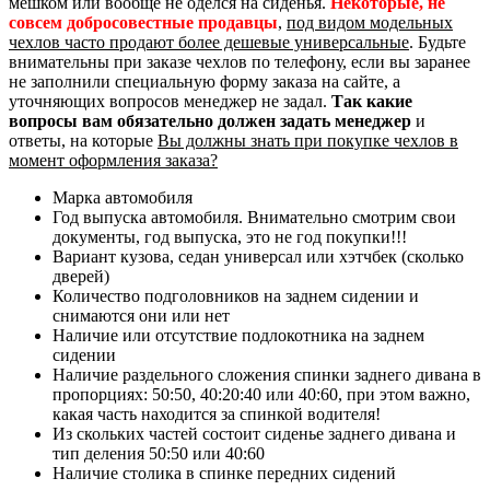
мешком или вообще не оделся на сиденья.
Некоторые, не
совсем добросовестные продавцы
,
под видом модельных
чехлов часто продают более дешевые универсальные
. Будьте
внимательны при заказе чехлов по телефону, если вы заранее
не заполнили специальную форму заказа на сайте, а
уточняющих вопросов менеджер не задал.
Так какие
вопросы вам обязательно должен задать менеджер
и
ответы, на которые
Вы должны знать при покупке чехлов в
момент оформления заказа?
Марка автомобиля
Год выпуска автомобиля. Внимательно смотрим свои
документы, год выпуска, это не год покупки!!!
Вариант кузова, седан универсал или хэтчбек (сколько
дверей)
Количество подголовников на заднем сидении и
снимаются они или нет
Наличие или отсутствие подлокотника на заднем
сидении
Наличие раздельного сложения спинки заднего дивана в
пропорциях: 50:50, 40:20:40 или 40:60, при этом важно,
какая часть находится за спинкой водителя!
Из скольких частей состоит сиденье заднего дивана и
тип деления 50:50 или 40:60
Наличие столика в спинке передних сидений