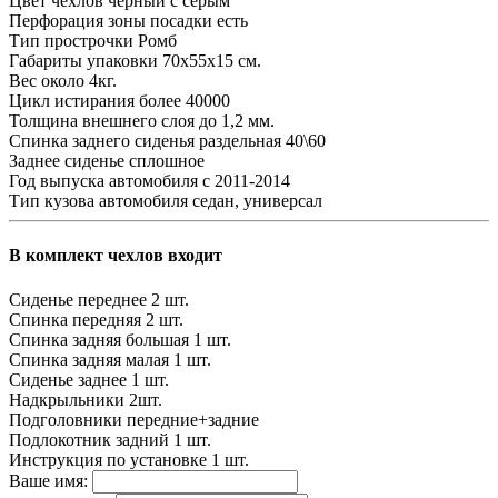
Цвет чехлов
черный с серым
Перфорация зоны посадки
есть
Тип прострочки
Ромб
Габариты упаковки
70х55х15 см.
Вес
около 4кг.
Цикл истирания
более 40000
Толщина внешнего слоя
до 1,2 мм.
Спинка заднего сиденья
раздельная 40\60
Заднее сиденье
сплошное
Год выпуска автомобиля
с 2011-2014
Тип кузова автомобиля
седан, универсал
В комплект чехлов входит
Сиденье переднее
2 шт.
Спинка передняя
2 шт.
Спинка задняя большая
1 шт.
Спинка задняя малая
1 шт.
Сиденье заднее
1 шт.
Надкрыльники
2шт.
Подголовники
передние+задние
Подлокотник задний
1 шт.
Инструкция по установке
1 шт.
Ваше имя: