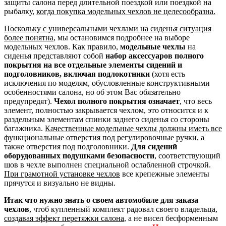
защиты салона перед длительной поездкой или поездкой на
рыбалку,
когда покупка модельных чехлов не целесообразна.
Поскольку с универсальными чехлами на сиденья ситуация
более понятна
, мы остановимся подробнее на выборе
модельных чехлов. Как правило,
модельные чехлы
на
сиденья представляют собой
набор аксессуаров полного
покрытия на все отдельные элементы сидений и
подголовников, включая подлокотники
(хотя есть
исключения по моделям, обусловленные конструктивными
особенностями салона, но об этом Вас обязательно
предупредят).
Чехол полного покрытия означает
, что весь
элемент, полностью закрывается чехлом, это относится и к
раздельным элементам спинки заднего сиденья со стороны
багажника.
Качественные модельные чехлы должны иметь все
функциональные отверстия
под регулировочные ручки, а
также отверстия под подголовники.
Для сидений
оборудованных подушками безопасности
, соответствующий
шов в чехле выполнен специальной ослабленной строчкой.
При грамотной установке чехлов
все крепежные элементы
прячутся и визуально не видны.
Итак что нужно знать о своем автомобиле для заказа
чехлов
, чтоб купленный комплект радовал своего владельца,
создавая эффект перетяжки салона
, а не висел бесформенным