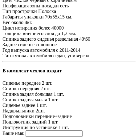
Цвет чехлов
черный с коричневым
Перфорация зоны посадки
есть
Тип прострочки
Полоска
Габариты упаковки
70х55х15 см.
Вес
около 4кг.
Цикл истирания
более 40000
Толщина внешнего слоя
до 1,2 мм.
Спинка заднего сиденья
раздельная 40\60
Заднее сиденье
сплошное
Год выпуска автомобиля
с 2011-2014
Тип кузова автомобиля
седан, универсал
В комплект чехлов входит
Сиденье переднее
2 шт.
Спинка передняя
2 шт.
Спинка задняя большая
1 шт.
Спинка задняя малая
1 шт.
Сиденье заднее
1 шт.
Надкрыльники
2шт.
Подголовники
передние+задние
Подлокотник задний
1 шт.
Инструкция по установке
1 шт.
Ваше имя: