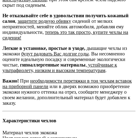
скрыт под сиденьем.
Не отказывайте себе в удовольствии получить кожаный
салон
,
защитите родную обивку
сидений от мелких
неприятностей, меняйте облик автомобиля, добавляя ему
индивидуальности,
теперь это так просто, купите чехлы на
сидения!
Легкие в установке, простые в уходе,
дышащие чехлы из
экокожи
будут радовать Вас долгие годы
. Вы несомненно
оцените идеальную посадку и современные экологически
чистые,
гипоаллергенные материалы
,
устойчивые к
ультрафиолету, низким и высоким температурам
.
Важно!
При
необходимости перетяжки в тон чехлам вставок
на приборной панели
или в дверях возможно приобретение
экокожи нужного оттенка на отрез, сообщите менеджеру о
своем желании, дополнительный материал будет добавлен к
заказу.
Характеристики чехлов
Материал чехлов
экокожа