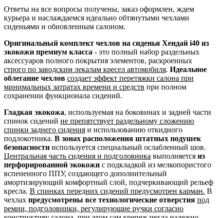
Ответы на все вопросы получены, заказ оформлен, ждем
курьера и наслаждаемся идеально обтянутыми чехлами
сиденьями и обновленным салоном.
Оригинальный комплект чехлов на сиденья Хендай i40 из
экокожи премиум класса
- это полный набор раздельных
аксессуаров полного покрытия элементов, раскроенных
строго по заводским лекалам кресел автомобиля
.
Идеальное
облегание чехлов
создает эффект перетяжки салона при
минимальных затратах времени и средств
при полном
сохранении функционала сидений.
Гладкая экокожа
, используемая на боковинах и задней части
спинок сидений
не препятствует раздельному сложению
спинки заднего сидения
и использованию откидного
подлокотника.
В зонах расположения штатных подушек
безопасности
используется специальный ослабленный шов.
Центральная часть сидения и подголовника
выполняется
из
перфорированной экокожи
с подкладкой из мелкопористого
вспененного ППУ, создающего дополнительный
амортизирующий комфортный слой, подчеркивающий рельеф
кресла.
В спинках передних сидений предусмотрен карман.
В
чехлах
предусмотрены все технологические отверстия
под
ремни, подголовники, регулирующие ручки согласно
конструктиву салона
, при этом сам крепеж чехла надежно