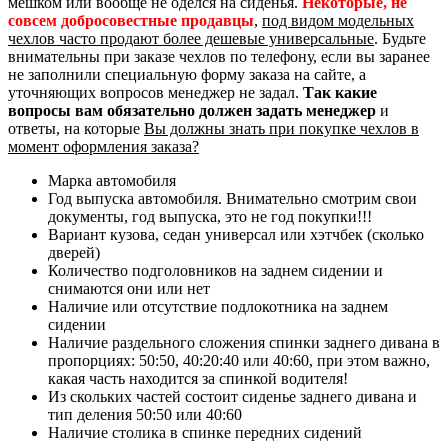
мешком или вообще не оделся на сиденья.
Некоторые, не
совсем добросовестные продавцы
,
под видом модельных
чехлов часто продают более дешевые универсальные
. Будьте
внимательны при заказе чехлов по телефону, если вы заранее
не заполнили специальную форму заказа на сайте, а
уточняющих вопросов менеджер не задал.
Так какие
вопросы вам обязательно должен задать менеджер
и
ответы, на которые
Вы должны знать при покупке чехлов в
момент оформления заказа?
Марка автомобиля
Год выпуска автомобиля. Внимательно смотрим свои
документы, год выпуска, это не год покупки!!!
Вариант кузова, седан универсал или хэтчбек (сколько
дверей)
Количество подголовников на заднем сидении и
снимаются они или нет
Наличие или отсутствие подлокотника на заднем
сидении
Наличие раздельного сложения спинки заднего дивана в
пропорциях: 50:50, 40:20:40 или 40:60, при этом важно,
какая часть находится за спинкой водителя!
Из скольких частей состоит сиденье заднего дивана и
тип деления 50:50 или 40:60
Наличие столика в спинке передних сидений