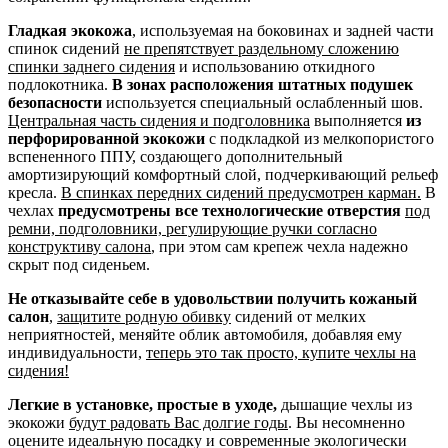
Гладкая экокожа
, используемая на боковинах и задней части
спинок сидений
не препятствует раздельному сложению
спинки заднего сидения
и использованию откидного
подлокотника.
В зонах расположения штатных подушек
безопасности
используется специальный ослабленный шов.
Центральная часть сидения и подголовника
выполняется
из
перфорированной экокожи
с подкладкой из мелкопористого
вспененного ППУ, создающего дополнительный
амортизирующий комфортный слой, подчеркивающий рельеф
кресла.
В спинках передних сидений предусмотрен карман.
В
чехлах
предусмотрены все технологические отверстия
под
ремни, подголовники, регулирующие ручки согласно
конструктиву салона
, при этом сам крепеж чехла надежно
скрыт под сиденьем.
Не отказывайте себе в удовольствии получить кожаный
салон
,
защитите родную обивку
сидений от мелких
неприятностей, меняйте облик автомобиля, добавляя ему
индивидуальности,
теперь это так просто, купите чехлы на
сидения!
Легкие в установке, простые в уходе,
дышащие чехлы из
экокожи
будут радовать Вас долгие годы
. Вы несомненно
оцените идеальную посадку и современные экологически