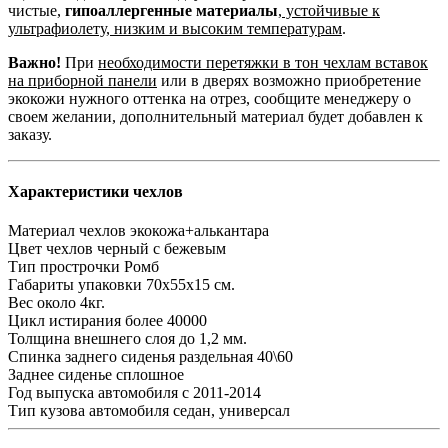
чистые,
гипоаллергенные материалы
,
устойчивые к
ультрафиолету, низким и высоким температурам
.
Важно!
При
необходимости перетяжки в тон чехлам вставок
на приборной панели
или в дверях возможно приобретение
экокожи нужного оттенка на отрез, сообщите менеджеру о
своем желании, дополнительный материал будет добавлен к
заказу.
Характеристики чехлов
Материал чехлов
экокожа+алькантара
Цвет чехлов
черный с бежевым
Тип прострочки
Ромб
Габариты упаковки
70х55х15 см.
Вес
около 4кг.
Цикл истирания
более 40000
Толщина внешнего слоя
до 1,2 мм.
Спинка заднего сиденья
раздельная 40\60
Заднее сиденье
сплошное
Год выпуска автомобиля
с 2011-2014
Тип кузова автомобиля
седан, универсал