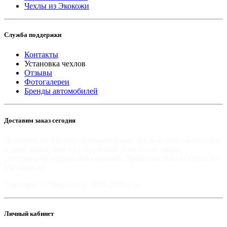
Чехлы из Экокожи
Служба поддержки
Контакты
Установка чехлов
Отзывы
Фотогалереи
Бренды автомобилей
Доставим заказ сегодня
Доставим по Москве автомобильные чехлы и авто аксессуары
в день заказа, или на следующий день после заказа,
собственной курьерской службой. Приятных Вам покупок на
Mir-moto.ru!
Copyright © "Мир-мото" 2008-2022 год.
Личный кабинет