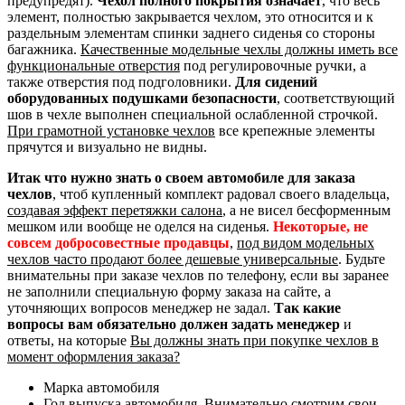
предупредят).
Чехол полного покрытия означает
, что весь
элемент, полностью закрывается чехлом, это относится и к
раздельным элементам спинки заднего сиденья со стороны
багажника.
Качественные модельные чехлы должны иметь все
функциональные отверстия
под регулировочные ручки, а
также отверстия под подголовники.
Для сидений
оборудованных подушками безопасности
, соответствующий
шов в чехле выполнен специальной ослабленной строчкой.
При грамотной установке чехлов
все крепежные элементы
прячутся и визуально не видны.
Итак что нужно знать о своем автомобиле для заказа
чехлов
, чтоб купленный комплект радовал своего владельца,
создавая эффект перетяжки салона
, а не висел бесформенным
мешком или вообще не оделся на сиденья.
Некоторые, не
совсем добросовестные продавцы
,
под видом модельных
чехлов часто продают более дешевые универсальные
. Будьте
внимательны при заказе чехлов по телефону, если вы заранее
не заполнили специальную форму заказа на сайте, а
уточняющих вопросов менеджер не задал.
Так какие
вопросы вам обязательно должен задать менеджер
и
ответы, на которые
Вы должны знать при покупке чехлов в
момент оформления заказа?
Марка автомобиля
Год выпуска автомобиля. Внимательно смотрим свои