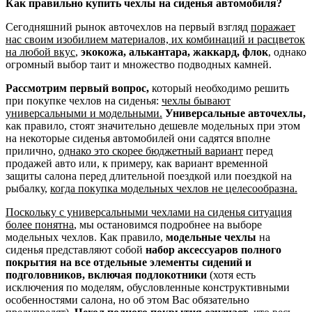
Как правильно купить чехлы на сиденья автомобиля?
Сегодняшний рынок авточехлов на первый взгляд
поражает
нас своим изобилием материалов, их комбинаций и расцветок
на любой вкус
,
экокожа, алькантара, жаккард, флок
, однако
огромный выбор таит и множество подводных камней.
Рассмотрим первый вопрос,
который необходимо решить
при покупке чехлов на сиденья:
чехлы бывают
универсальными и модельными.
Универсальные авточехлы,
как правило, стоят значительно дешевле модельных при этом
на некоторые сиденья автомобилей они садятся вполне
прилично,
однако это скорее бюджетный вариант
перед
продажей авто или, к примеру, как вариант временной
защиты салона перед длительной поездкой или поездкой на
рыбалку,
когда покупка модельных чехлов не целесообразна.
Поскольку с универсальными чехлами на сиденья ситуация
более понятна
, мы остановимся подробнее на выборе
модельных чехлов. Как правило,
модельные чехлы
на
сиденья представляют собой
набор аксессуаров полного
покрытия на все отдельные элементы сидений и
подголовников, включая подлокотники
(хотя есть
исключения по моделям, обусловленные конструктивными
особенностями салона, но об этом Вас обязательно