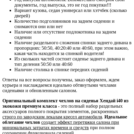
документы, год выпуска, это не год покупки!!!
Вариант кузова, седан универсал или хэтчбек (сколько
дверей)
Количество подголовников на заднем сидении и
снимаются они или нет
Наличие или отсутствие подлокотника на заднем
сидении
Наличие раздельного сложения спинки заднего дивана в
пропорциях: 50:50, 40:20:40 или 40:60, при этом важно,
какая часть находится за спинкой водителя!
Из скольких частей состоит сиденье заднего дивана и
тип деления 50:50 или 40:60
Наличие столика в спинке передних сидений
Ответы на все вопросы получены, заказ оформлен, ждем
курьера и наслаждаемся идеально обтянутыми чехлами
сиденьями и обновленным салоном.
Оригинальный комплект чехлов на сиденья Хендай i40 из
экокожи премиум класса
- это полный набор раздельных
аксессуаров полного покрытия элементов, раскроенных
строго по заводским лекалам кресел автомобиля
.
Идеальное
облегание чехлов
создает эффект перетяжки салона при
минимальных затратах времени и средств
при полном
сохранении функционала сидений.