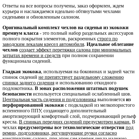
Ответы на все вопросы получены, заказ оформлен, ждем
курьера и наслаждаемся идеально обтянутыми чехлами
сиденьями и обновленным салоном.
Оригинальный комплект чехлов на сиденья из экокожи
премиум класса
- это полный набор раздельных аксессуаров
полного покрытия элементов, раскроенных
строго по
заводским лекалам кресел автомобиля
.
Идеальное облегание
чехлов
создает эффект перетяжки салона при минимальных
затратах времени и средств
при полном сохранении
функционала сидений.
Гладкая экокожа
, используемая на боковинах и задней части
спинок сидений
не препятствует раздельному сложению
спинки заднего сидения
и использованию откидного
подлокотника.
В зонах расположения штатных подушек
безопасности
используется специальный ослабленный шов.
Центральная часть сидения и подголовника
выполняется
из
перфорированной экокожи
с подкладкой из мелкопористого
вспененного ППУ, создающего дополнительный
амортизирующий комфортный слой, подчеркивающий рельеф
кресла.
В спинках передних сидений предусмотрен карман.
В
чехлах
предусмотрены все технологические отверстия
под
ремни, подголовники, регулирующие ручки согласно
конструктиву салона
, при этом сам крепеж чехла надежно