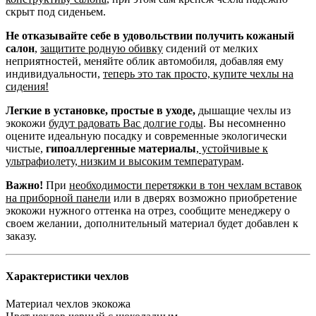
скрыт под сиденьем.
Не отказывайте себе в удовольствии получить кожаный
салон
,
защитите родную обивку
сидений от мелких
неприятностей, меняйте облик автомобиля, добавляя ему
индивидуальности,
теперь это так просто, купите чехлы на
сидения!
Легкие в установке, простые в уходе,
дышащие чехлы из
экокожи
будут радовать Вас долгие годы
. Вы несомненно
оцените идеальную посадку и современные экологически
чистые,
гипоаллергенные материалы
,
устойчивые к
ультрафиолету, низким и высоким температурам
.
Важно!
При
необходимости перетяжки в тон чехлам вставок
на приборной панели
или в дверях возможно приобретение
экокожи нужного оттенка на отрез, сообщите менеджеру о
своем желании, дополнительный материал будет добавлен к
заказу.
Характеристики чехлов
Материал чехлов
экокожа