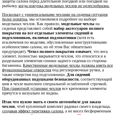
защиты салона перед длительной поездкой или поездкой на
рыбалку,
когда покупка модельных чехлов не целесообразна.
Поскольку с универсальными чехлами на сиденья ситуация
более понятна
, мы остановимся подробнее на выборе
модельных чехлов. Как правило,
модельные чехлы
на
сиденья представляют собой
набор аксессуаров полного
покрытия на все отдельные элементы сидений и
подголовников, включая подлокотники
(хотя есть
исключения по моделям, обусловленные конструктивными
особенностями салона, но об этом Вас обязательно
предупредят).
Чехол полного покрытия означает
, что весь
элемент, полностью закрывается чехлом, это относится и к
раздельным элементам спинки заднего сиденья со стороны
багажника.
Качественные модельные чехлы должны иметь все
функциональные отверстия
под регулировочные ручки, а
также отверстия под подголовники.
Для сидений
оборудованных подушками безопасности
, соответствующий
шов в чехле выполнен специальной ослабленной строчкой.
При грамотной установке чехлов
все крепежные элементы
прячутся и визуально не видны.
Итак что нужно знать о своем автомобиле для заказа
чехлов
, чтоб купленный комплект радовал своего владельца,
создавая эффект перетяжки салона
, а не висел бесформенным