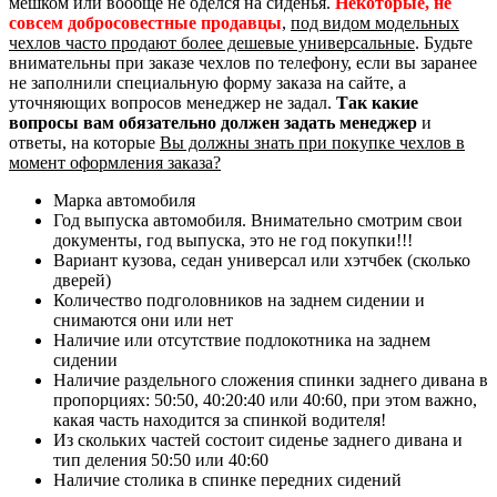
мешком или вообще не оделся на сиденья.
Некоторые, не
совсем добросовестные продавцы
,
под видом модельных
чехлов часто продают более дешевые универсальные
. Будьте
внимательны при заказе чехлов по телефону, если вы заранее
не заполнили специальную форму заказа на сайте, а
уточняющих вопросов менеджер не задал.
Так какие
вопросы вам обязательно должен задать менеджер
и
ответы, на которые
Вы должны знать при покупке чехлов в
момент оформления заказа?
Марка автомобиля
Год выпуска автомобиля. Внимательно смотрим свои
документы, год выпуска, это не год покупки!!!
Вариант кузова, седан универсал или хэтчбек (сколько
дверей)
Количество подголовников на заднем сидении и
снимаются они или нет
Наличие или отсутствие подлокотника на заднем
сидении
Наличие раздельного сложения спинки заднего дивана в
пропорциях: 50:50, 40:20:40 или 40:60, при этом важно,
какая часть находится за спинкой водителя!
Из скольких частей состоит сиденье заднего дивана и
тип деления 50:50 или 40:60
Наличие столика в спинке передних сидений