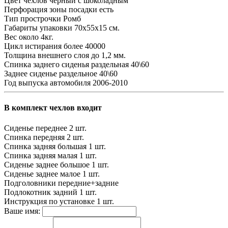
Цвет чехлов
черный с шоколадным
Перфорация зоны посадки
есть
Тип прострочки
Ромб
Габариты упаковки
70х55х15 см.
Вес
около 4кг.
Цикл истирания
более 40000
Толщина внешнего слоя
до 1,2 мм.
Спинка заднего сиденья
раздельная 40\60
Заднее сиденье
раздельное 40\60
Год выпуска автомобиля
2006-2010
В комплект чехлов входит
Сиденье переднее
2 шт.
Спинка передняя
2 шт.
Спинка задняя большая
1 шт.
Спинка задняя малая
1 шт.
Сиденье заднее большое
1 шт.
Сиденье заднее малое
1 шт.
Подголовники
передние+задние
Подлокотник задний
1 шт.
Инструкция по установке
1 шт.
Ваше имя: