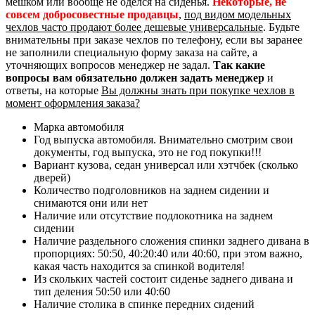
мешком или вообще не оделся на сиденья.
Некоторые, не
совсем добросовестные продавцы
,
под видом модельных
чехлов часто продают более дешевые универсальные
. Будьте
внимательны при заказе чехлов по телефону, если вы заранее
не заполнили специальную форму заказа на сайте, а
уточняющих вопросов менеджер не задал.
Так какие
вопросы вам обязательно должен задать менеджер
и
ответы, на которые
Вы должны знать при покупке чехлов в
момент оформления заказа?
Марка автомобиля
Год выпуска автомобиля. Внимательно смотрим свои
документы, год выпуска, это не год покупки!!!
Вариант кузова, седан универсал или хэтчбек (сколько
дверей)
Количество подголовников на заднем сидении и
снимаются они или нет
Наличие или отсутствие подлокотника на заднем
сидении
Наличие раздельного сложения спинки заднего дивана в
пропорциях: 50:50, 40:20:40 или 40:60, при этом важно,
какая часть находится за спинкой водителя!
Из скольких частей состоит сиденье заднего дивана и
тип деления 50:50 или 40:60
Наличие столика в спинке передних сидений