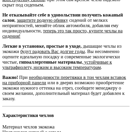
скрыт под сиденьем.
Не отказывайте себе в удовольствии получить кожаный
салон
,
защитите родную обивку
сидений от мелких
неприятностей, меняйте облик автомобиля, добавляя ему
индивидуальности,
теперь это так просто, купите чехлы на
сидения!
Легкие в установке, простые в уходе,
дышащие чехлы из
экокожи
будут радовать Вас долгие годы
. Вы несомненно
оцените идеальную посадку и современные экологически
чистые,
гипоаллергенные материалы
,
устойчивые к
ультрафиолету, низким и высоким температурам
.
Важно!
При
необходимости перетяжки в тон чехлам вставок
на приборной панели
или в дверях возможно приобретение
экокожи нужного оттенка на отрез, сообщите менеджеру о
своем желании, дополнительный материал будет добавлен к
заказу.
Характеристики чехлов
Материал чехлов
экокожа