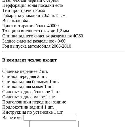
Цвет чехлов
черный с серым
Перфорация зоны посадки
есть
Тип прострочки
Ромб
Габариты упаковки
70х55х15 см.
Вес
около 4кг.
Цикл истирания
более 40000
Толщина внешнего слоя
до 1,2 мм.
Спинка заднего сиденья
раздельная 40\60
Заднее сиденье
раздельное 40\60
Год выпуска автомобиля
2006-2010
В комплект чехлов входит
Сиденье переднее
2 шт.
Спинка передняя
2 шт.
Спинка задняя большая
1 шт.
Спинка задняя малая
1 шт.
Сиденье заднее большое
1 шт.
Сиденье заднее малое
1 шт.
Подголовники
передние+задние
Подлокотник задний
1 шт.
Инструкция по установке
1 шт.
Ваше имя: