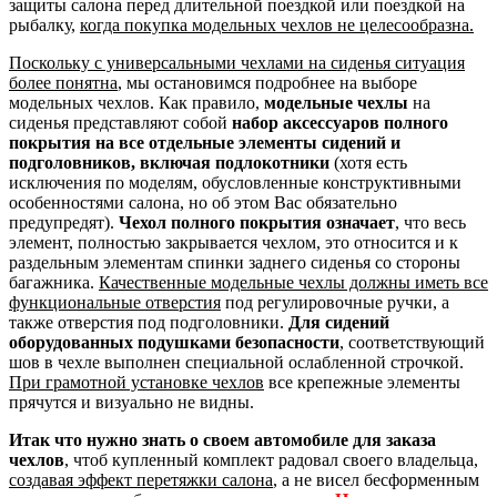
защиты салона перед длительной поездкой или поездкой на
рыбалку,
когда покупка модельных чехлов не целесообразна.
Поскольку с универсальными чехлами на сиденья ситуация
более понятна
, мы остановимся подробнее на выборе
модельных чехлов. Как правило,
модельные чехлы
на
сиденья представляют собой
набор аксессуаров полного
покрытия на все отдельные элементы сидений и
подголовников, включая подлокотники
(хотя есть
исключения по моделям, обусловленные конструктивными
особенностями салона, но об этом Вас обязательно
предупредят).
Чехол полного покрытия означает
, что весь
элемент, полностью закрывается чехлом, это относится и к
раздельным элементам спинки заднего сиденья со стороны
багажника.
Качественные модельные чехлы должны иметь все
функциональные отверстия
под регулировочные ручки, а
также отверстия под подголовники.
Для сидений
оборудованных подушками безопасности
, соответствующий
шов в чехле выполнен специальной ослабленной строчкой.
При грамотной установке чехлов
все крепежные элементы
прячутся и визуально не видны.
Итак что нужно знать о своем автомобиле для заказа
чехлов
, чтоб купленный комплект радовал своего владельца,
создавая эффект перетяжки салона
, а не висел бесформенным