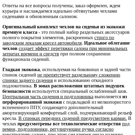
Ответы на все вопросы получены, заказ оформлен, ждем
курьера и наслаждаемся идеально обтянутыми чехлами
сиденьями и обновленным салоном.
Оригинальный комплект чехлов на сиденья из экокожи
премиум класса
- это полный набор раздельных аксессуаров
полного покрытия элементов, раскроенных
строго по
заводским лекалам кресел автомобиля
.
Идеальное облегание
чехлов
создает эффект перетяжки салона при минимальных
затратах времени и средств
при полном сохранении
функционала сидений.
Гладкая экокожа
, используемая на боковинах и задней части
спинок сидений
не препятствует раздельному сложению
спинки заднего сидения
и использованию откидного
подлокотника.
В зонах расположения штатных подушек
безопасности
используется специальный ослабленный шов.
Центральная часть сидения и подголовника
выполняется
из
перфорированной экокожи
с подкладкой из мелкопористого
вспененного ППУ, создающего дополнительный
амортизирующий комфортный слой, подчеркивающий рельеф
кресла.
В спинках передних сидений предусмотрен карман.
В
чехлах
предусмотрены все технологические отверстия
под
ремни, подголовники, регулирующие ручки согласно
конструктиву салона
, при этом сам крепеж чехла надежно