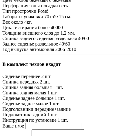
Цвет чехлов
бежевый с бежевым
Перфорация зоны посадки
есть
Тип прострочки
Ромб
Габариты упаковки
70х55х15 см.
Вес
около 4кг.
Цикл истирания
более 40000
Толщина внешнего слоя
до 1,2 мм.
Спинка заднего сиденья
раздельная 40\60
Заднее сиденье
раздельное 40\60
Год выпуска автомобиля
2006-2010
В комплект чехлов входит
Сиденье переднее
2 шт.
Спинка передняя
2 шт.
Спинка задняя большая
1 шт.
Спинка задняя малая
1 шт.
Сиденье заднее большое
1 шт.
Сиденье заднее малое
1 шт.
Подголовники
передние+задние
Подлокотник задний
1 шт.
Инструкция по установке
1 шт.
Ваше имя: