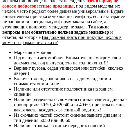
мешком или вообще не оделся на сиденья.
Некоторые, не
совсем добросовестные продавцы
,
под видом модельных
чехлов часто продают более дешевые универсальные
. Будьте
внимательны при заказе чехлов по телефону, если вы заранее
не заполнили специальную форму заказа на сайте, а
уточняющих вопросов менеджер не задал.
Так какие
вопросы вам обязательно должен задать менеджер
и
ответы, на которые
Вы должны знать при покупке чехлов в
момент оформления заказа?
Марка автомобиля
Год выпуска автомобиля. Внимательно смотрим свои
документы, год выпуска, это не год покупки!!!
Вариант кузова, седан универсал или хэтчбек (сколько
дверей)
Количество подголовников на заднем сидении и
снимаются они или нет
Наличие или отсутствие подлокотника на заднем
сидении
Наличие раздельного сложения спинки заднего дивана в
пропорциях: 50:50, 40:20:40 или 40:60, при этом важно,
какая часть находится за спинкой водителя!
Из скольких частей состоит сиденье заднего дивана и
тип деления 50:50 или 40:60
Наличие столика в спинке передних сидений