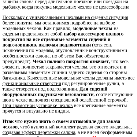
защиты салона перед длительной поездкой или поездкой на
рыбалку,
когда покупка модельных чехлов не целесообразна.
Поскольку с универсальными чехлами на сиденья ситуация
более понятна
, мы остановимся подробнее на выборе
модельных чехлов. Как правило,
модельные чехлы
на
сиденья представляют собой
набор аксессуаров полного
покрытия на все отдельные элементы сидений и
подголовников, включая подлокотники
(хотя есть
исключения по моделям, обусловленные конструктивными
особенностями салона, но об этом Вас обязательно
предупредят).
Чехол полного покрытия означает
, что весь
элемент, полностью закрывается чехлом, это относится и к
раздельным элементам спинки заднего сиденья со стороны
багажника.
Качественные модельные чехлы должны иметь все
функциональные отверстия
под регулировочные ручки, а
также отверстия под подголовники.
Для сидений
оборудованных подушками безопасности
, соответствующий
шов в чехле выполнен специальной ослабленной строчкой.
При грамотной установке чехлов
все крепежные элементы
прячутся и визуально не видны.
Итак что нужно знать о своем автомобиле для заказа
чехлов
, чтоб купленный комплект радовал своего владельца,
создавая эффект перетяжки салона
, а не висел бесформенным