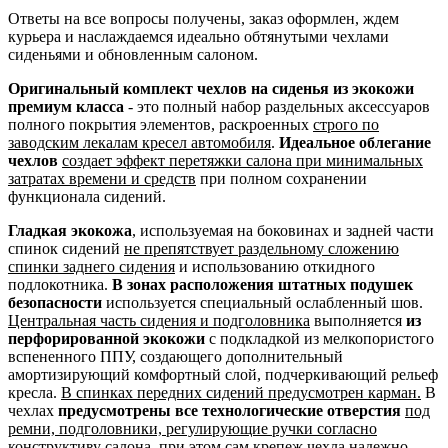
Ответы на все вопросы получены, заказ оформлен, ждем
курьера и наслаждаемся идеально обтянутыми чехлами
сиденьями и обновленным салоном.
Оригинальный комплект чехлов на сиденья из экокожи
премиум класса
- это полный набор раздельных аксессуаров
полного покрытия элементов, раскроенных
строго по
заводским лекалам кресел автомобиля
.
Идеальное облегание
чехлов
создает эффект перетяжки салона при минимальных
затратах времени и средств
при полном сохранении
функционала сидений.
Гладкая экокожа
, используемая на боковинах и задней части
спинок сидений
не препятствует раздельному сложению
спинки заднего сидения
и использованию откидного
подлокотника.
В зонах расположения штатных подушек
безопасности
используется специальный ослабленный шов.
Центральная часть сидения и подголовника
выполняется
из
перфорированной экокожи
с подкладкой из мелкопористого
вспененного ППУ, создающего дополнительный
амортизирующий комфортный слой, подчеркивающий рельеф
кресла.
В спинках передних сидений предусмотрен карман.
В
чехлах
предусмотрены все технологические отверстия
под
ремни, подголовники, регулирующие ручки согласно
конструктиву салона
, при этом сам крепеж чехла надежно