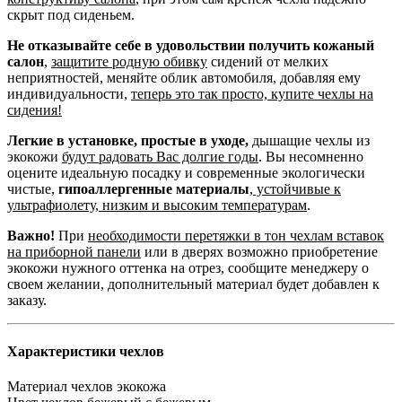
скрыт под сиденьем.
Не отказывайте себе в удовольствии получить кожаный
салон
,
защитите родную обивку
сидений от мелких
неприятностей, меняйте облик автомобиля, добавляя ему
индивидуальности,
теперь это так просто, купите чехлы на
сидения!
Легкие в установке, простые в уходе,
дышащие чехлы из
экокожи
будут радовать Вас долгие годы
. Вы несомненно
оцените идеальную посадку и современные экологически
чистые,
гипоаллергенные материалы
,
устойчивые к
ультрафиолету, низким и высоким температурам
.
Важно!
При
необходимости перетяжки в тон чехлам вставок
на приборной панели
или в дверях возможно приобретение
экокожи нужного оттенка на отрез, сообщите менеджеру о
своем желании, дополнительный материал будет добавлен к
заказу.
Характеристики чехлов
Материал чехлов
экокожа