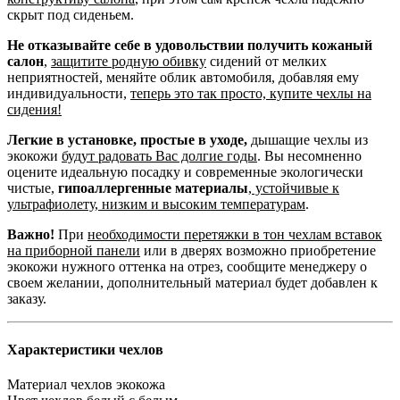
скрыт под сиденьем.
Не отказывайте себе в удовольствии получить кожаный
салон
,
защитите родную обивку
сидений от мелких
неприятностей, меняйте облик автомобиля, добавляя ему
индивидуальности,
теперь это так просто, купите чехлы на
сидения!
Легкие в установке, простые в уходе,
дышащие чехлы из
экокожи
будут радовать Вас долгие годы
. Вы несомненно
оцените идеальную посадку и современные экологически
чистые,
гипоаллергенные материалы
,
устойчивые к
ультрафиолету, низким и высоким температурам
.
Важно!
При
необходимости перетяжки в тон чехлам вставок
на приборной панели
или в дверях возможно приобретение
экокожи нужного оттенка на отрез, сообщите менеджеру о
своем желании, дополнительный материал будет добавлен к
заказу.
Характеристики чехлов
Материал чехлов
экокожа