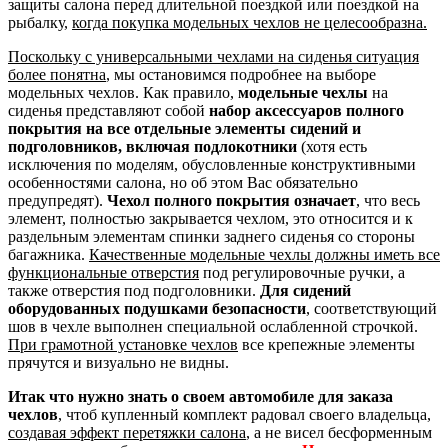
защиты салона перед длительной поездкой или поездкой на
рыбалку,
когда покупка модельных чехлов не целесообразна.
Поскольку с универсальными чехлами на сиденья ситуация
более понятна
, мы остановимся подробнее на выборе
модельных чехлов. Как правило,
модельные чехлы
на
сиденья представляют собой
набор аксессуаров полного
покрытия на все отдельные элементы сидений и
подголовников, включая подлокотники
(хотя есть
исключения по моделям, обусловленные конструктивными
особенностями салона, но об этом Вас обязательно
предупредят).
Чехол полного покрытия означает
, что весь
элемент, полностью закрывается чехлом, это относится и к
раздельным элементам спинки заднего сиденья со стороны
багажника.
Качественные модельные чехлы должны иметь все
функциональные отверстия
под регулировочные ручки, а
также отверстия под подголовники.
Для сидений
оборудованных подушками безопасности
, соответствующий
шов в чехле выполнен специальной ослабленной строчкой.
При грамотной установке чехлов
все крепежные элементы
прячутся и визуально не видны.
Итак что нужно знать о своем автомобиле для заказа
чехлов
, чтоб купленный комплект радовал своего владельца,
создавая эффект перетяжки салона
, а не висел бесформенным