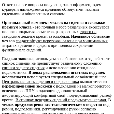
Ответы на все вопросы получены, заказ оформлен, ждем
курьера и наслаждаемся идеально обтянутыми чехлами
сиденьями и обновленным салоном.
Оригинальный комплект чехлов на сиденья из экокожи
премиум класса
- это полный набор раздельных аксессуаров
полного покрытия элементов, раскроенных
строго по
заводским лекалам кресел автомобиля
.
Идеальное облегание
чехлов
создает эффект перетяжки салона при минимальных
затратах времени и средств
при полном сохранении
функционала сидений.
Гладкая экокожа
, используемая на боковинах и задней части
спинок сидений
не препятствует раздельному сложению
спинки заднего сидения
и использованию откидного
подлокотника.
В зонах расположения штатных подушек
безопасности
используется специальный ослабленный шов.
Центральная часть сидения и подголовника
выполняется
из
перфорированной экокожи
с подкладкой из мелкопористого
вспененного ППУ, создающего дополнительный
амортизирующий комфортный слой, подчеркивающий рельеф
кресла.
В спинках передних сидений предусмотрен карман.
В
чехлах
предусмотрены все технологические отверстия
под
ремни, подголовники, регулирующие ручки согласно
конструктиву салона
, при этом сам крепеж чехла надежно