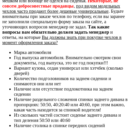
мешком или вообще не оделся на сиденья.
Некоторые, не
совсем добросовестные продавцы
,
под видом модельных
чехлов часто продают более дешевые универсальные
. Будьте
внимательны при заказе чехлов по телефону, если вы заранее
не заполнили специальную форму заказа на сайте, а
уточняющих вопросов менеджер не задал.
Так какие
вопросы вам обязательно должен задать менеджер
и
ответы, на которые
Вы должны знать при покупке чехлов в
момент оформления заказа?
Марка автомобиля
Год выпуска автомобиля. Внимательно смотрим свои
документы, год выпуска, это не год покупки!!!
Вариант кузова, седан универсал или хэтчбек (сколько
дверей)
Количество подголовников на заднем сидении и
снимаются они или нет
Наличие или отсутствие подлокотника на заднем
сидении
Наличие раздельного сложения спинки заднего дивана в
пропорциях: 50:50, 40:20:40 или 40:60, при этом важно,
какая часть находится за спинкой водителя!
Из скольких частей состоит сиденье заднего дивана и
тип деления 50:50 или 40:60
Наличие столика в спинке передних сидений