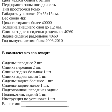
Цвет чехлов
белый с белым
Перфорация зоны посадки
есть
Тип прострочки
Ромб
Габариты упаковки
70х55х15 см.
Вес
около 4кг.
Цикл истирания
более 40000
Толщина внешнего слоя
до 1,2 мм.
Спинка заднего сиденья
раздельная 40\60
Заднее сиденье
раздельное 40\60
Год выпуска автомобиля
2006-2010
В комплект чехлов входит
Сиденье переднее
2 шт.
Спинка передняя
2 шт.
Спинка задняя большая
1 шт.
Спинка задняя малая
1 шт.
Сиденье заднее большое
1 шт.
Сиденье заднее малое
1 шт.
Подголовники
передние+задние
Подлокотник задний
1 шт.
Инструкция по установке
1 шт.
Ваше имя: