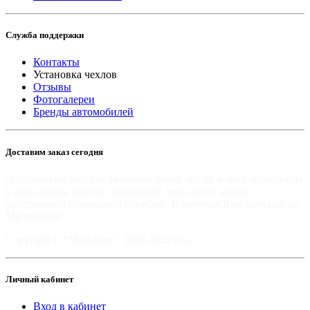
Служба поддержки
Контакты
Установка чехлов
Отзывы
Фотогалереи
Бренды автомобилей
Доставим заказ сегодня
Доставим по Москве автомобильные чехлы и авто аксессуары
в день заказа, или на следующий день после заказа,
собственной курьерской службой. Приятных Вам покупок на
Mir-moto.ru!
Copyright © "Мир-мото" 2008-2022 год.
Личный кабинет
Вход в кабинет