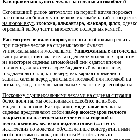
Как правильно купить чехлы на сиденья автомобиля?
Сегодняшний рынок авточехлов на первый взгляд
поражает
нас своим изобилием материалов, их комбинаций и расцветок
на любой вкус
,
экокожа, алькантара, жаккард, флок
, однако
огромный выбор таит и множество подводных камней.
Рассмотрим первый вопрос,
который необходимо решить
при покупке чехлов на сиденья:
чехлы бывают
универсальными и модельными.
Универсальные авточехлы,
как правило, стоят значительно дешевле модельных при этом
на некоторые сиденья автомобилей они садятся вполне
прилично,
однако это скорее бюджетный вариант
перед
продажей авто или, к примеру, как вариант временной
защиты салона перед длительной поездкой или поездкой на
рыбалку,
когда покупка модельных чехлов не целесообразна.
Поскольку с универсальными чехлами на сиденья ситуация
более понятна
, мы остановимся подробнее на выборе
модельных чехлов. Как правило,
модельные чехлы
на
сиденья представляют собой
набор аксессуаров полного
покрытия на все отдельные элементы сидений и
подголовников, включая подлокотники
(хотя есть
исключения по моделям, обусловленные конструктивными
особенностями салона, но об этом Вас обязательно