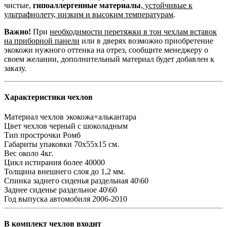
чистые,
гипоаллергенные материалы
,
устойчивые к
ультрафиолету, низким и высоким температурам
.
Важно!
При
необходимости перетяжки в тон чехлам вставок
на приборной панели
или в дверях возможно приобретение
экокожи нужного оттенка на отрез, сообщите менеджеру о
своем желании, дополнительный материал будет добавлен к
заказу.
Характеристики чехлов
Материал чехлов
экокожа+алькантара
Цвет чехлов
черный с шоколадным
Тип прострочки
Ромб
Габариты упаковки
70х55х15 см.
Вес
около 4кг.
Цикл истирания
более 40000
Толщина внешнего слоя
до 1,2 мм.
Спинка заднего сиденья
раздельная 40\60
Заднее сиденье
раздельное 40\60
Год выпуска автомобиля
2006-2010
В комплект чехлов входит