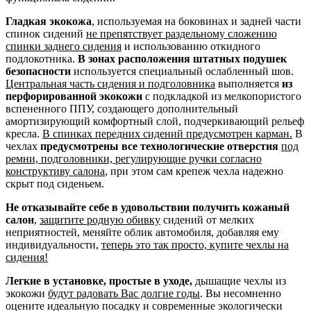
Гладкая экокожа
, используемая на боковинах и задней части
спинок сидений
не препятствует раздельному сложению
спинки заднего сидения
и использованию откидного
подлокотника.
В зонах расположения штатных подушек
безопасности
используется специальный ослабленный шов.
Центральная часть сидения и подголовника
выполняется
из
перфорированной экокожи
с подкладкой из мелкопористого
вспененного ППУ, создающего дополнительный
амортизирующий комфортный слой, подчеркивающий рельеф
кресла.
В спинках передних сидений предусмотрен карман.
В
чехлах
предусмотрены все технологические отверстия
под
ремни, подголовники, регулирующие ручки согласно
конструктиву салона
, при этом сам крепеж чехла надежно
скрыт под сиденьем.
Не отказывайте себе в удовольствии получить кожаный
салон
,
защитите родную обивку
сидений от мелких
неприятностей, меняйте облик автомобиля, добавляя ему
индивидуальности,
теперь это так просто, купите чехлы на
сидения!
Легкие в установке, простые в уходе,
дышащие чехлы из
экокожи
будут радовать Вас долгие годы
. Вы несомненно
оцените идеальную посадку и современные экологически