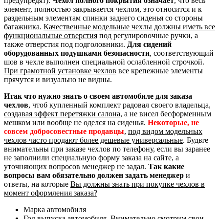
предупредят).
Чехол полного покрытия означает
, что весь
элемент, полностью закрывается чехлом, это относится и к
раздельным элементам спинки заднего сиденья со стороны
багажника.
Качественные модельные чехлы должны иметь все
функциональные отверстия
под регулировочные ручки, а
также отверстия под подголовники.
Для сидений
оборудованных подушками безопасности
, соответствующий
шов в чехле выполнен специальной ослабленной строчкой.
При грамотной установке чехлов
все крепежные элементы
прячутся и визуально не видны.
Итак что нужно знать о своем автомобиле для заказа
чехлов
, чтоб купленный комплект радовал своего владельца,
создавая эффект перетяжки салона
, а не висел бесформенным
мешком или вообще не оделся на сиденья.
Некоторые, не
совсем добросовестные продавцы
,
под видом модельных
чехлов часто продают более дешевые универсальные
. Будьте
внимательны при заказе чехлов по телефону, если вы заранее
не заполнили специальную форму заказа на сайте, а
уточняющих вопросов менеджер не задал.
Так какие
вопросы вам обязательно должен задать менеджер
и
ответы, на которые
Вы должны знать при покупке чехлов в
момент оформления заказа?
Марка автомобиля
Год выпуска автомобиля. Внимательно смотрим свои