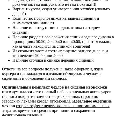
документы, год выпуска, это не год покупки!!!
Вариант кузова, седан универсал или хэтчбек (сколько
дверей)
Количество подголовников на заднем сидении и
снимаются они или нет
Наличие или отсутствие подлокотника на заднем
сидении
Наличие раздельного сложения спинки заднего дивана в
пропорциях: 50:50, 40:20:40 или 40:60, при этом важно,
какая часть находится за спинкой водителя!
Из скольких частей состоит сиденье заднего дивана и
тип деления 50:50 или 40:60
Наличие столика в спинке передних сидений
Ответы на все вопросы получены, заказ оформлен, ждем
курьера и наслаждаемся идеально обтянутыми чехлами
сиденьями и обновленным салоном.
Оригинальный комплект чехлов на сиденья из экокожи
премиум класса
- это полный набор раздельных аксессуаров
полного покрытия элементов, раскроенных
строго по
заводским лекалам кресел автомобиля
.
Идеальное облегание
чехлов
создает эффект перетяжки салона при минимальных
затратах времени и средств
при полном сохранении
функционала сидений.