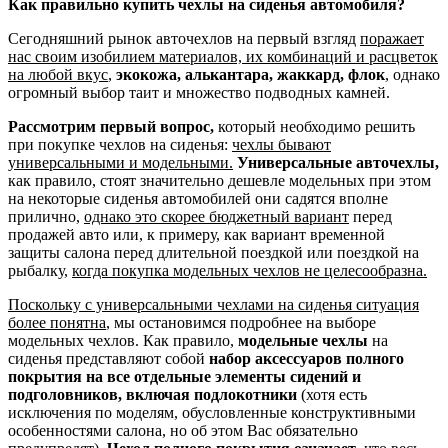
Как правильно купить чехлы на сиденья автомобиля?
Сегодняшний рынок авточехлов на первый взгляд
поражает
нас своим изобилием материалов, их комбинаций и расцветок
на любой вкус
,
экокожа, алькантара, жаккард, флок
, однако
огромный выбор таит и множество подводных камней.
Рассмотрим первый вопрос,
который необходимо решить
при покупке чехлов на сиденья:
чехлы бывают
универсальными и модельными.
Универсальные авточехлы,
как правило, стоят значительно дешевле модельных при этом
на некоторые сиденья автомобилей они садятся вполне
прилично,
однако это скорее бюджетный вариант
перед
продажей авто или, к примеру, как вариант временной
защиты салона перед длительной поездкой или поездкой на
рыбалку,
когда покупка модельных чехлов не целесообразна.
Поскольку с универсальными чехлами на сиденья ситуация
более понятна
, мы остановимся подробнее на выборе
модельных чехлов. Как правило,
модельные чехлы
на
сиденья представляют собой
набор аксессуаров полного
покрытия на все отдельные элементы сидений и
подголовников, включая подлокотники
(хотя есть
исключения по моделям, обусловленные конструктивными
особенностями салона, но об этом Вас обязательно