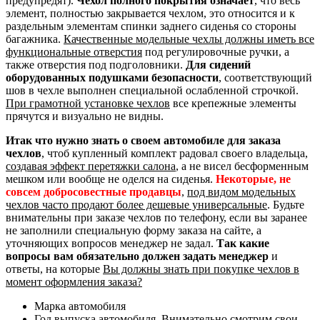
предупредят).
Чехол полного покрытия означает
, что весь
элемент, полностью закрывается чехлом, это относится и к
раздельным элементам спинки заднего сиденья со стороны
багажника.
Качественные модельные чехлы должны иметь все
функциональные отверстия
под регулировочные ручки, а
также отверстия под подголовники.
Для сидений
оборудованных подушками безопасности
, соответствующий
шов в чехле выполнен специальной ослабленной строчкой.
При грамотной установке чехлов
все крепежные элементы
прячутся и визуально не видны.
Итак что нужно знать о своем автомобиле для заказа
чехлов
, чтоб купленный комплект радовал своего владельца,
создавая эффект перетяжки салона
, а не висел бесформенным
мешком или вообще не оделся на сиденья.
Некоторые, не
совсем добросовестные продавцы
,
под видом модельных
чехлов часто продают более дешевые универсальные
. Будьте
внимательны при заказе чехлов по телефону, если вы заранее
не заполнили специальную форму заказа на сайте, а
уточняющих вопросов менеджер не задал.
Так какие
вопросы вам обязательно должен задать менеджер
и
ответы, на которые
Вы должны знать при покупке чехлов в
момент оформления заказа?
Марка автомобиля
Год выпуска автомобиля. Внимательно смотрим свои