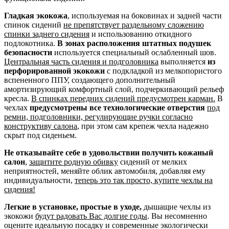
Гладкая экокожа
, используемая на боковинах и задней части
спинок сидений
не препятствует раздельному сложению
спинки заднего сидения
и использованию откидного
подлокотника.
В зонах расположения штатных подушек
безопасности
используется специальный ослабленный шов.
Центральная часть сидения и подголовника
выполняется
из
перфорированной экокожи
с подкладкой из мелкопористого
вспененного ППУ, создающего дополнительный
амортизирующий комфортный слой, подчеркивающий рельеф
кресла.
В спинках передних сидений предусмотрен карман.
В
чехлах
предусмотрены все технологические отверстия
под
ремни, подголовники, регулирующие ручки согласно
конструктиву салона
, при этом сам крепеж чехла надежно
скрыт под сиденьем.
Не отказывайте себе в удовольствии получить кожаный
салон
,
защитите родную обивку
сидений от мелких
неприятностей, меняйте облик автомобиля, добавляя ему
индивидуальности,
теперь это так просто, купите чехлы на
сидения!
Легкие в установке, простые в уходе,
дышащие чехлы из
экокожи
будут радовать Вас долгие годы
. Вы несомненно
оцените идеальную посадку и современные экологически