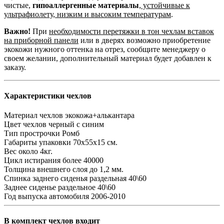
чистые,
гипоаллергенные материалы
,
устойчивые к
ультрафиолету, низким и высоким температурам
.
Важно!
При
необходимости перетяжки в тон чехлам вставок
на приборной панели
или в дверях возможно приобретение
экокожи нужного оттенка на отрез, сообщите менеджеру о
своем желании, дополнительный материал будет добавлен к
заказу.
Характеристики чехлов
Материал чехлов
экокожа+алькантара
Цвет чехлов
черный с синим
Тип прострочки
Ромб
Габариты упаковки
70х55х15 см.
Вес
около 4кг.
Цикл истирания
более 40000
Толщина внешнего слоя
до 1,2 мм.
Спинка заднего сиденья
раздельная 40\60
Заднее сиденье
раздельное 40\60
Год выпуска автомобиля
2006-2010
В комплект чехлов входит