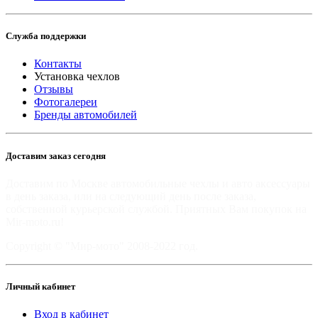
Служба поддержки
Контакты
Установка чехлов
Отзывы
Фотогалереи
Бренды автомобилей
Доставим заказ сегодня
Доставим по Москве автомобильные чехлы и авто аксессуары
в день заказа, или на следующий день после заказа,
собственной курьерской службой. Приятных Вам покупок на
Mir-moto.ru!
Copyright © "Мир-мото" 2008-2022 год.
Личный кабинет
Вход в кабинет