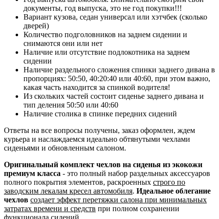
документы, год выпуска, это не год покупки!!!
Вариант кузова, седан универсал или хэтчбек (сколько
дверей)
Количество подголовников на заднем сидении и
снимаются они или нет
Наличие или отсутствие подлокотника на заднем
сидении
Наличие раздельного сложения спинки заднего дивана в
пропорциях: 50:50, 40:20:40 или 40:60, при этом важно,
какая часть находится за спинкой водителя!
Из скольких частей состоит сиденье заднего дивана и
тип деления 50:50 или 40:60
Наличие столика в спинке передних сидений
Ответы на все вопросы получены, заказ оформлен, ждем
курьера и наслаждаемся идеально обтянутыми чехлами
сиденьями и обновленным салоном.
Оригинальный комплект чехлов на сиденья из экокожи
премиум класса
- это полный набор раздельных аксессуаров
полного покрытия элементов, раскроенных
строго по
заводским лекалам кресел автомобиля
.
Идеальное облегание
чехлов
создает эффект перетяжки салона при минимальных
затратах времени и средств
при полном сохранении
функционала сидений.