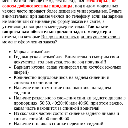
мешком или вообще не оделся на сиденья.
Некоторые, не
совсем добросовестные продавцы
,
под видом модельных
чехлов часто продают более дешевые универсальные
. Будьте
внимательны при заказе чехлов по телефону, если вы заранее
не заполнили специальную форму заказа на сайте, а
уточняющих вопросов менеджер не задал.
Так какие
вопросы вам обязательно должен задать менеджер
и
ответы, на которые
Вы должны знать при покупке чехлов в
момент оформления заказа?
Марка автомобиля
Год выпуска автомобиля. Внимательно смотрим свои
документы, год выпуска, это не год покупки!!!
Вариант кузова, седан универсал или хэтчбек (сколько
дверей)
Количество подголовников на заднем сидении и
снимаются они или нет
Наличие или отсутствие подлокотника на заднем
сидении
Наличие раздельного сложения спинки заднего дивана в
пропорциях: 50:50, 40:20:40 или 40:60, при этом важно,
какая часть находится за спинкой водителя!
Из скольких частей состоит сиденье заднего дивана и
тип деления 50:50 или 40:60
Наличие столика в спинке передних сидений