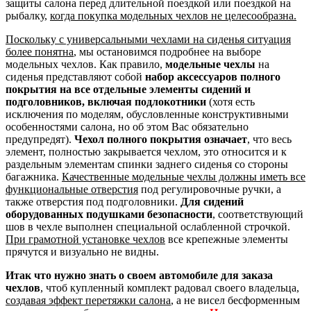
защиты салона перед длительной поездкой или поездкой на
рыбалку,
когда покупка модельных чехлов не целесообразна.
Поскольку с универсальными чехлами на сиденья ситуация
более понятна
, мы остановимся подробнее на выборе
модельных чехлов. Как правило,
модельные чехлы
на
сиденья представляют собой
набор аксессуаров полного
покрытия на все отдельные элементы сидений и
подголовников, включая подлокотники
(хотя есть
исключения по моделям, обусловленные конструктивными
особенностями салона, но об этом Вас обязательно
предупредят).
Чехол полного покрытия означает
, что весь
элемент, полностью закрывается чехлом, это относится и к
раздельным элементам спинки заднего сиденья со стороны
багажника.
Качественные модельные чехлы должны иметь все
функциональные отверстия
под регулировочные ручки, а
также отверстия под подголовники.
Для сидений
оборудованных подушками безопасности
, соответствующий
шов в чехле выполнен специальной ослабленной строчкой.
При грамотной установке чехлов
все крепежные элементы
прячутся и визуально не видны.
Итак что нужно знать о своем автомобиле для заказа
чехлов
, чтоб купленный комплект радовал своего владельца,
создавая эффект перетяжки салона
, а не висел бесформенным