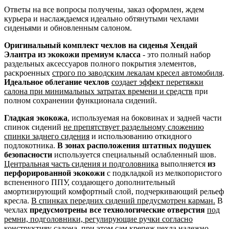
Ответы на все вопросы получены, заказ оформлен, ждем
курьера и наслаждаемся идеально обтянутыми чехлами
сиденьями и обновленным салоном.
Оригинальный комплект чехлов на сиденья Хендай
Элантра из экокожи премиум класса
- это полный набор
раздельных аксессуаров полного покрытия элементов,
раскроенных
строго по заводским лекалам кресел автомобиля
.
Идеальное облегание чехлов
создает эффект перетяжки
салона при минимальных затратах времени и средств
при
полном сохранении функционала сидений.
Гладкая экокожа
, используемая на боковинах и задней части
спинок сидений
не препятствует раздельному сложению
спинки заднего сидения
и использованию откидного
подлокотника.
В зонах расположения штатных подушек
безопасности
используется специальный ослабленный шов.
Центральная часть сидения и подголовника
выполняется
из
перфорированной экокожи
с подкладкой из мелкопористого
вспененного ППУ, создающего дополнительный
амортизирующий комфортный слой, подчеркивающий рельеф
кресла.
В спинках передних сидений предусмотрен карман.
В
чехлах
предусмотрены все технологические отверстия
под
ремни, подголовники, регулирующие ручки согласно
конструктиву салона
, при этом сам крепеж чехла надежно