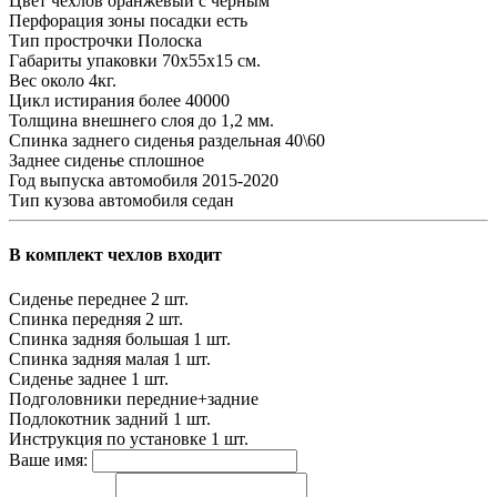
Цвет чехлов
оранжевый с черным
Перфорация зоны посадки
есть
Тип прострочки
Полоска
Габариты упаковки
70х55х15 см.
Вес
около 4кг.
Цикл истирания
более 40000
Толщина внешнего слоя
до 1,2 мм.
Спинка заднего сиденья
раздельная 40\60
Заднее сиденье
сплошное
Год выпуска автомобиля
2015-2020
Тип кузова автомобиля
седан
В комплект чехлов входит
Сиденье переднее
2 шт.
Спинка передняя
2 шт.
Спинка задняя большая
1 шт.
Спинка задняя малая
1 шт.
Сиденье заднее
1 шт.
Подголовники
передние+задние
Подлокотник задний
1 шт.
Инструкция по установке
1 шт.
Ваше имя: