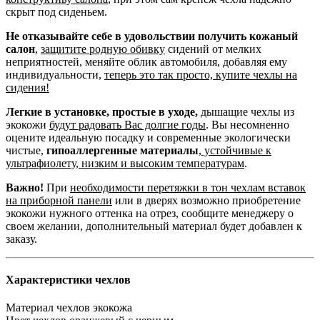
скрыт под сиденьем.
Не отказывайте себе в удовольствии получить кожаный
салон
,
защитите родную обивку
сидений от мелких
неприятностей, меняйте облик автомобиля, добавляя ему
индивидуальности,
теперь это так просто, купите чехлы на
сидения!
Легкие в установке, простые в уходе,
дышащие чехлы из
экокожи
будут радовать Вас долгие годы
. Вы несомненно
оцените идеальную посадку и современные экологически
чистые,
гипоаллергенные материалы
,
устойчивые к
ультрафиолету, низким и высоким температурам
.
Важно!
При
необходимости перетяжки в тон чехлам вставок
на приборной панели
или в дверях возможно приобретение
экокожи нужного оттенка на отрез, сообщите менеджеру о
своем желании, дополнительный материал будет добавлен к
заказу.
Характеристики чехлов
Материал чехлов
экокожа