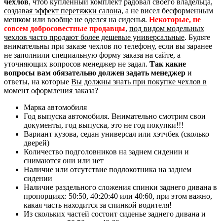
чехлов
, чтоб купленный комплект радовал своего владельца,
создавая эффект перетяжки салона
, а не висел бесформенным
мешком или вообще не оделся на сиденья.
Некоторые, не
совсем добросовестные продавцы
,
под видом модельных
чехлов часто продают более дешевые универсальные
. Будьте
внимательны при заказе чехлов по телефону, если вы заранее
не заполнили специальную форму заказа на сайте, а
уточняющих вопросов менеджер не задал.
Так какие
вопросы вам обязательно должен задать менеджер
и
ответы, на которые
Вы должны знать при покупке чехлов в
момент оформления заказа?
Марка автомобиля
Год выпуска автомобиля. Внимательно смотрим свои
документы, год выпуска, это не год покупки!!!
Вариант кузова, седан универсал или хэтчбек (сколько
дверей)
Количество подголовников на заднем сидении и
снимаются они или нет
Наличие или отсутствие подлокотника на заднем
сидении
Наличие раздельного сложения спинки заднего дивана в
пропорциях: 50:50, 40:20:40 или 40:60, при этом важно,
какая часть находится за спинкой водителя!
Из скольких частей состоит сиденье заднего дивана и