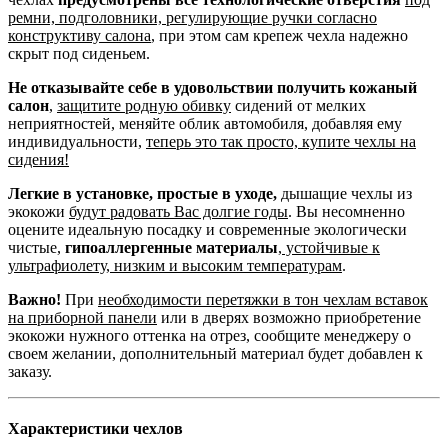
ремни, подголовники, регулирующие ручки согласно
конструктиву салона
, при этом сам крепеж чехла надежно
скрыт под сиденьем.
Не отказывайте себе в удовольствии получить кожаный
салон
,
защитите родную обивку
сидений от мелких
неприятностей, меняйте облик автомобиля, добавляя ему
индивидуальности,
теперь это так просто, купите чехлы на
сидения!
Легкие в установке, простые в уходе,
дышащие чехлы из
экокожи
будут радовать Вас долгие годы
. Вы несомненно
оцените идеальную посадку и современные экологически
чистые,
гипоаллергенные материалы
,
устойчивые к
ультрафиолету, низким и высоким температурам
.
Важно!
При
необходимости перетяжки в тон чехлам вставок
на приборной панели
или в дверях возможно приобретение
экокожи нужного оттенка на отрез, сообщите менеджеру о
своем желании, дополнительный материал будет добавлен к
заказу.
Характеристики чехлов