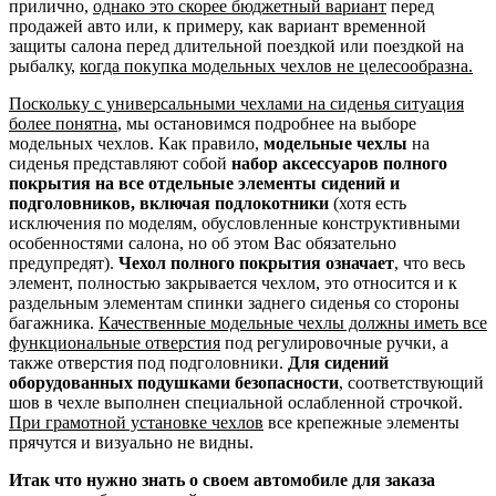
прилично,
однако это скорее бюджетный вариант
перед
продажей авто или, к примеру, как вариант временной
защиты салона перед длительной поездкой или поездкой на
рыбалку,
когда покупка модельных чехлов не целесообразна.
Поскольку с универсальными чехлами на сиденья ситуация
более понятна
, мы остановимся подробнее на выборе
модельных чехлов. Как правило,
модельные чехлы
на
сиденья представляют собой
набор аксессуаров полного
покрытия на все отдельные элементы сидений и
подголовников, включая подлокотники
(хотя есть
исключения по моделям, обусловленные конструктивными
особенностями салона, но об этом Вас обязательно
предупредят).
Чехол полного покрытия означает
, что весь
элемент, полностью закрывается чехлом, это относится и к
раздельным элементам спинки заднего сиденья со стороны
багажника.
Качественные модельные чехлы должны иметь все
функциональные отверстия
под регулировочные ручки, а
также отверстия под подголовники.
Для сидений
оборудованных подушками безопасности
, соответствующий
шов в чехле выполнен специальной ослабленной строчкой.
При грамотной установке чехлов
все крепежные элементы
прячутся и визуально не видны.
Итак что нужно знать о своем автомобиле для заказа