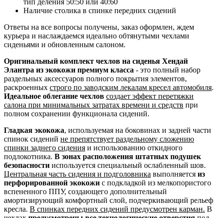
тип деления 50:50 или 40:60
Наличие столика в спинке передних сидений
Ответы на все вопросы получены, заказ оформлен, ждем
курьера и наслаждаемся идеально обтянутыми чехлами
сиденьями и обновленным салоном.
Оригинальный комплект чехлов на сиденья Хендай
Элантра из экокожи премиум класса
- это полный набор
раздельных аксессуаров полного покрытия элементов,
раскроенных
строго по заводским лекалам кресел автомобиля
.
Идеальное облегание чехлов
создает эффект перетяжки
салона при минимальных затратах времени и средств
при
полном сохранении функционала сидений.
Гладкая экокожа
, используемая на боковинах и задней части
спинок сидений
не препятствует раздельному сложению
спинки заднего сидения
и использованию откидного
подлокотника.
В зонах расположения штатных подушек
безопасности
используется специальный ослабленный шов.
Центральная часть сидения и подголовника
выполняется
из
перфорированной экокожи
с подкладкой из мелкопористого
вспененного ППУ, создающего дополнительный
амортизирующий комфортный слой, подчеркивающий рельеф
кресла.
В спинках передних сидений предусмотрен карман.
В
чехлах
предусмотрены все технологические отверстия
под