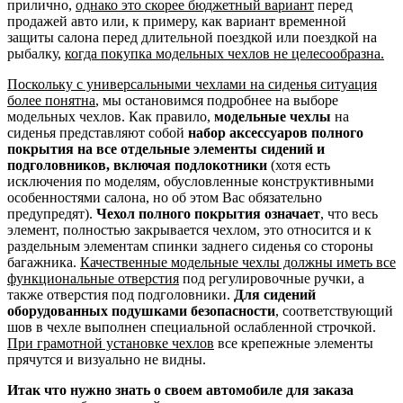
прилично,
однако это скорее бюджетный вариант
перед
продажей авто или, к примеру, как вариант временной
защиты салона перед длительной поездкой или поездкой на
рыбалку,
когда покупка модельных чехлов не целесообразна.
Поскольку с универсальными чехлами на сиденья ситуация
более понятна
, мы остановимся подробнее на выборе
модельных чехлов. Как правило,
модельные чехлы
на
сиденья представляют собой
набор аксессуаров полного
покрытия на все отдельные элементы сидений и
подголовников, включая подлокотники
(хотя есть
исключения по моделям, обусловленные конструктивными
особенностями салона, но об этом Вас обязательно
предупредят).
Чехол полного покрытия означает
, что весь
элемент, полностью закрывается чехлом, это относится и к
раздельным элементам спинки заднего сиденья со стороны
багажника.
Качественные модельные чехлы должны иметь все
функциональные отверстия
под регулировочные ручки, а
также отверстия под подголовники.
Для сидений
оборудованных подушками безопасности
, соответствующий
шов в чехле выполнен специальной ослабленной строчкой.
При грамотной установке чехлов
все крепежные элементы
прячутся и визуально не видны.
Итак что нужно знать о своем автомобиле для заказа