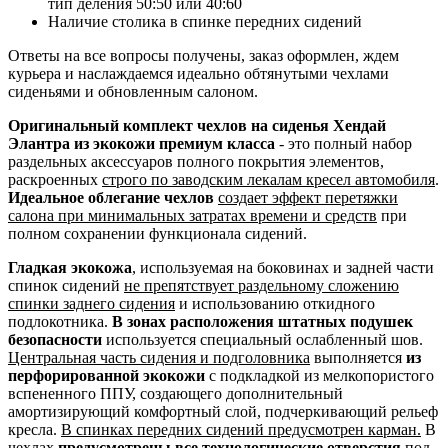
тип деления 50:50 или 40:60
Наличие столика в спинке передних сидений
Ответы на все вопросы получены, заказ оформлен, ждем
курьера и наслаждаемся идеально обтянутыми чехлами
сиденьями и обновленным салоном.
Оригинальный комплект чехлов на сиденья Хендай
Элантра из экокожи премиум класса
- это полный набор
раздельных аксессуаров полного покрытия элементов,
раскроенных
строго по заводским лекалам кресел автомобиля
.
Идеальное облегание чехлов
создает эффект перетяжки
салона при минимальных затратах времени и средств
при
полном сохранении функционала сидений.
Гладкая экокожа
, используемая на боковинах и задней части
спинок сидений
не препятствует раздельному сложению
спинки заднего сидения
и использованию откидного
подлокотника.
В зонах расположения штатных подушек
безопасности
используется специальный ослабленный шов.
Центральная часть сидения и подголовника
выполняется
из
перфорированной экокожи
с подкладкой из мелкопористого
вспененного ППУ, создающего дополнительный
амортизирующий комфортный слой, подчеркивающий рельеф
кресла.
В спинках передних сидений предусмотрен карман.
В
чехлах
предусмотрены все технологические отверстия
под