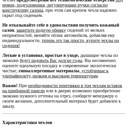
ремни, подголовники, регулирующие ручки согласно
конструктиву салона
, при этом сам крепеж чехла надежно
скрыт под сиденьем.
Не отказывайте себе в удовольствии получить кожаный
салон
,
защитите родную обивку
сидений от мелких
неприятностей, меняйте облик автомобиля, добавляя ему
индивидуальности,
теперь это так просто, купите чехлы на
сидения!
Легкие в установке, простые в уходе,
дышащие чехлы из
экокожи
будут радовать Вас долгие годы
. Вы несомненно
оцените идеальную посадку и современные экологически
чистые,
гипоаллергенные материалы
,
устойчивые к
ультрафиолету, низким и высоким температурам
.
Важно!
При
необходимости перетяжки в тон чехлам вставок
на приборной панели
или в дверях возможно приобретение
экокожи нужного оттенка на отрез, сообщите менеджеру о
своем желании, дополнительный материал будет добавлен к
заказу.
Характеристики чехлов