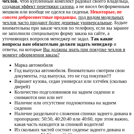
чехлов
, чтоб купленный комплект радовал своего владельца,
создавая эффект перетяжки салона
, а не висел бесформенным
мешком или вообще не оделся на сиденья.
Некоторые, не
совсем добросовестные продавцы
,
под видом модельных
чехлов часто продают более дешевые универсальные
. Будьте
внимательны при заказе чехлов по телефону, если вы заранее
не заполнили специальную форму заказа на сайте, а
уточняющих вопросов менеджер не задал.
Так какие
вопросы вам обязательно должен задать менеджер
и
ответы, на которые
Вы должны знать при покупке чехлов в
момент оформления заказа?
Марка автомобиля
Год выпуска автомобиля. Внимательно смотрим свои
документы, год выпуска, это не год покупки!!!
Вариант кузова, седан универсал или хэтчбек (сколько
дверей)
Количество подголовников на заднем сидении и
снимаются они или нет
Наличие или отсутствие подлокотника на заднем
сидении
Наличие раздельного сложения спинки заднего дивана в
пропорциях: 50:50, 40:20:40 или 40:60, при этом важно,
какая часть находится за спинкой водителя!
Из скольких частей состоит сиденье заднего дивана и