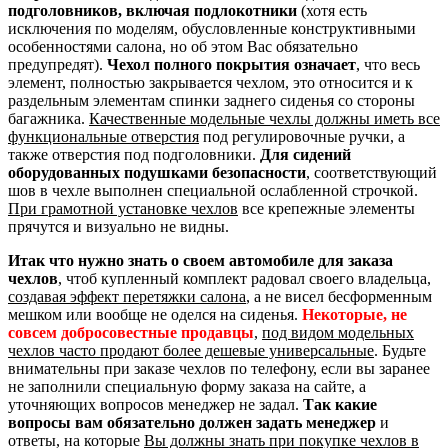
подголовников, включая подлокотники
(хотя есть
исключения по моделям, обусловленные конструктивными
особенностями салона, но об этом Вас обязательно
предупредят).
Чехол полного покрытия означает
, что весь
элемент, полностью закрывается чехлом, это относится и к
раздельным элементам спинки заднего сиденья со стороны
багажника.
Качественные модельные чехлы должны иметь все
функциональные отверстия
под регулировочные ручки, а
также отверстия под подголовники.
Для сидений
оборудованных подушками безопасности
, соответствующий
шов в чехле выполнен специальной ослабленной строчкой.
При грамотной установке чехлов
все крепежные элементы
прячутся и визуально не видны.
Итак что нужно знать о своем автомобиле для заказа
чехлов
, чтоб купленный комплект радовал своего владельца,
создавая эффект перетяжки салона
, а не висел бесформенным
мешком или вообще не оделся на сиденья.
Некоторые, не
совсем добросовестные продавцы
,
под видом модельных
чехлов часто продают более дешевые универсальные
. Будьте
внимательны при заказе чехлов по телефону, если вы заранее
не заполнили специальную форму заказа на сайте, а
уточняющих вопросов менеджер не задал.
Так какие
вопросы вам обязательно должен задать менеджер
и
ответы, на которые
Вы должны знать при покупке чехлов в