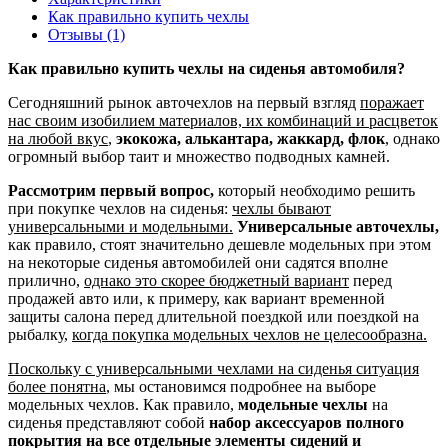
Как правильно купить чехлы
Отзывы (1)
Как правильно купить чехлы на сиденья автомобиля?
Сегодняшний рынок авточехлов на первый взгляд
поражает
нас своим изобилием материалов, их комбинаций и расцветок
на любой вкус
,
экокожа, алькантара, жаккард, флок
, однако
огромный выбор таит и множество подводных камней.
Рассмотрим первый вопрос,
который необходимо решить
при покупке чехлов на сиденья:
чехлы бывают
универсальными и модельными.
Универсальные авточехлы,
как правило, стоят значительно дешевле модельных при этом
на некоторые сиденья автомобилей они садятся вполне
прилично,
однако это скорее бюджетный вариант
перед
продажей авто или, к примеру, как вариант временной
защиты салона перед длительной поездкой или поездкой на
рыбалку,
когда покупка модельных чехлов не целесообразна.
Поскольку с универсальными чехлами на сиденья ситуация
более понятна
, мы остановимся подробнее на выборе
модельных чехлов. Как правило,
модельные чехлы
на
сиденья представляют собой
набор аксессуаров полного
покрытия на все отдельные элементы сидений и