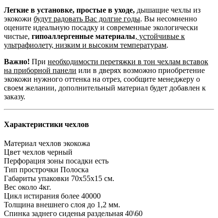
Легкие в установке, простые в уходе,
дышащие чехлы из
экокожи
будут радовать Вас долгие годы
. Вы несомненно
оцените идеальную посадку и современные экологически
чистые,
гипоаллергенные материалы
,
устойчивые к
ультрафиолету, низким и высоким температурам
.
Важно!
При
необходимости перетяжки в тон чехлам вставок
на приборной панели
или в дверях возможно приобретение
экокожи нужного оттенка на отрез, сообщите менеджеру о
своем желании, дополнительный материал будет добавлен к
заказу.
Характеристики чехлов
Материал чехлов
экокожа
Цвет чехлов
черный
Перфорация зоны посадки
есть
Тип прострочки
Полоска
Габариты упаковки
70х55х15 см.
Вес
около 4кг.
Цикл истирания
более 40000
Толщина внешнего слоя
до 1,2 мм.
Спинка заднего сиденья
раздельная 40\60