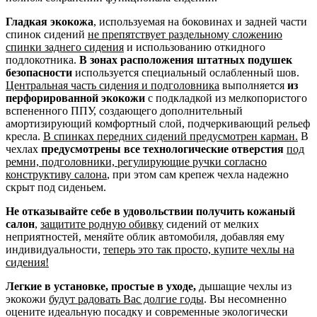
Гладкая экокожа
, используемая на боковинах и задней части
спинок сидений
не препятствует раздельному сложению
спинки заднего сидения
и использованию откидного
подлокотника.
В зонах расположения штатных подушек
безопасности
используется специальный ослабленный шов.
Центральная часть сидения и подголовника
выполняется
из
перфорированной экокожи
с подкладкой из мелкопористого
вспененного ППУ, создающего дополнительный
амортизирующий комфортный слой, подчеркивающий рельеф
кресла.
В спинках передних сидений предусмотрен карман.
В
чехлах
предусмотрены все технологические отверстия
под
ремни, подголовники, регулирующие ручки согласно
конструктиву салона
, при этом сам крепеж чехла надежно
скрыт под сиденьем.
Не отказывайте себе в удовольствии получить кожаный
салон
,
защитите родную обивку
сидений от мелких
неприятностей, меняйте облик автомобиля, добавляя ему
индивидуальности,
теперь это так просто, купите чехлы на
сидения!
Легкие в установке, простые в уходе,
дышащие чехлы из
экокожи
будут радовать Вас долгие годы
. Вы несомненно
оцените идеальную посадку и современные экологически