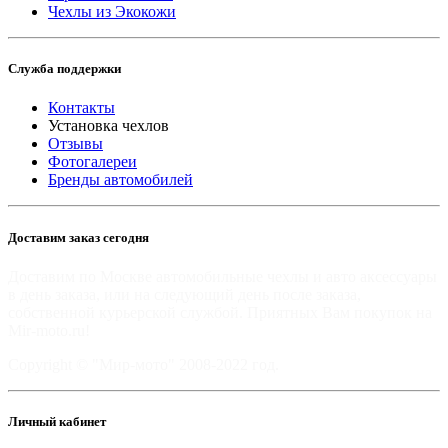
Чехлы из Экокожи
Служба поддержки
Контакты
Установка чехлов
Отзывы
Фотогалереи
Бренды автомобилей
Доставим заказ сегодня
Доставим по Москве автомобильные чехлы и авто аксессуары
в день заказа, или на следующий день после заказа,
собственной курьерской службой. Приятных Вам покупок на
Mir-moto.ru!
Copyright © "Мир-мото" 2008-2022 год.
Личный кабинет