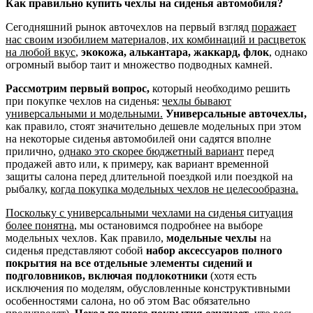
Как правильно купить чехлы на сиденья автомобиля?
Сегодняшний рынок авточехлов на первый взгляд
поражает
нас своим изобилием материалов, их комбинаций и расцветок
на любой вкус
,
экокожа, алькантара, жаккард, флок
, однако
огромный выбор таит и множество подводных камней.
Рассмотрим первый вопрос,
который необходимо решить
при покупке чехлов на сиденья:
чехлы бывают
универсальными и модельными.
Универсальные авточехлы,
как правило, стоят значительно дешевле модельных при этом
на некоторые сиденья автомобилей они садятся вполне
прилично,
однако это скорее бюджетный вариант
перед
продажей авто или, к примеру, как вариант временной
защиты салона перед длительной поездкой или поездкой на
рыбалку,
когда покупка модельных чехлов не целесообразна.
Поскольку с универсальными чехлами на сиденья ситуация
более понятна
, мы остановимся подробнее на выборе
модельных чехлов. Как правило,
модельные чехлы
на
сиденья представляют собой
набор аксессуаров полного
покрытия на все отдельные элементы сидений и
подголовников, включая подлокотники
(хотя есть
исключения по моделям, обусловленные конструктивными
особенностями салона, но об этом Вас обязательно