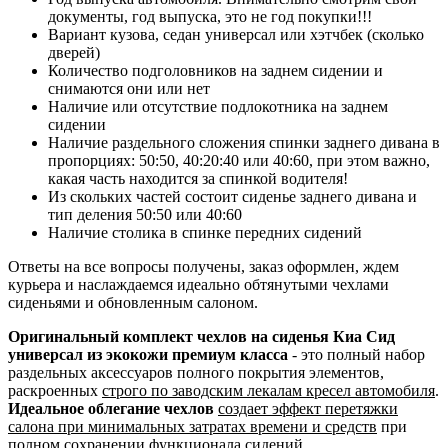
документы, год выпуска, это не год покупки!!!
Вариант кузова, седан универсал или хэтчбек (сколько
дверей)
Количество подголовников на заднем сидении и
снимаются они или нет
Наличие или отсутствие подлокотника на заднем
сидении
Наличие раздельного сложения спинки заднего дивана в
пропорциях: 50:50, 40:20:40 или 40:60, при этом важно,
какая часть находится за спинкой водителя!
Из скольких частей состоит сиденье заднего дивана и
тип деления 50:50 или 40:60
Наличие столика в спинке передних сидений
Ответы на все вопросы получены, заказ оформлен, ждем
курьера и наслаждаемся идеально обтянутыми чехлами
сиденьями и обновленным салоном.
Оригинальный комплект чехлов на сиденья Киа Сид
универсал из экокожи премиум класса
- это полный набор
раздельных аксессуаров полного покрытия элементов,
раскроенных
строго по заводским лекалам кресел автомобиля
.
Идеальное облегание чехлов
создает эффект перетяжки
салона при минимальных затратах времени и средств
при
полном сохранении функционала сидений.