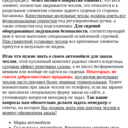
предупредят).
Чехол полного покрытия означает
, что весь
элемент, полностью закрывается чехлом, это относится и к
раздельным элементам спинки заднего сиденья со стороны
багажника.
Качественные модельные чехлы должны иметь все
функциональные отверстия
под регулировочные ручки, а
также отверстия под подголовники.
Для сидений
оборудованных подушками безопасности
, соответствующий
шов в чехле выполнен специальной ослабленной строчкой.
При грамотной установке чехлов
все крепежные элементы
прячутся и визуально не видны.
Итак что нужно знать о своем автомобиле для заказа
чехлов
, чтоб купленный комплект радовал своего владельца,
создавая эффект перетяжки салона
, а не висел бесформенным
мешком или вообще не оделся на сиденья.
Некоторые, не
совсем добросовестные продавцы
,
под видом модельных
чехлов часто продают более дешевые универсальные
. Будьте
внимательны при заказе чехлов по телефону, если вы заранее
не заполнили специальную форму заказа на сайте, а
уточняющих вопросов менеджер не задал.
Так какие
вопросы вам обязательно должен задать менеджер
и
ответы, на которые
Вы должны знать при покупке чехлов в
момент оформления заказа?
Марка автомобиля
Год выпуска автомобиля. Внимательно смотрим свои