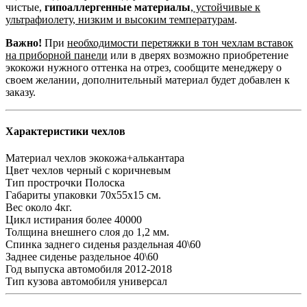
чистые,
гипоаллергенные материалы
,
устойчивые к
ультрафиолету, низким и высоким температурам
.
Важно!
При
необходимости перетяжки в тон чехлам вставок
на приборной панели
или в дверях возможно приобретение
экокожи нужного оттенка на отрез, сообщите менеджеру о
своем желании, дополнительный материал будет добавлен к
заказу.
Характеристики чехлов
Материал чехлов
экокожа+алькантара
Цвет чехлов
черный с коричневым
Тип прострочки
Полоска
Габариты упаковки
70х55х15 см.
Вес
около 4кг.
Цикл истирания
более 40000
Толщина внешнего слоя
до 1,2 мм.
Спинка заднего сиденья
раздельная 40\60
Заднее сиденье
раздельное 40\60
Год выпуска автомобиля
2012-2018
Тип кузова автомобиля
универсал