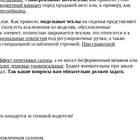
 бюджетный вариант
перед продажей авто или, к примеру, как
лесообразна.
хлов. Как правило,
модельные чехлы
на сиденья представляют
и
(хотя есть исключения по моделям, обусловленные
сь элемент, полностью закрывается чехлом, это относится и к
циональные отверстия
под регулировочные ручки, а также
н специальной ослабленной строчкой.
При грамотной
эффект перетяжки салона
, а не висел бесформенным мешком или
более дешевые универсальные
. Будьте внимательны при заказе
дал.
Так какие вопросы вам обязательно должен задать
ть находится за спинкой водителя!
бновленным салоном.