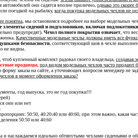
я автомобилей они садятся вполне прилично,
однако это скорее
или поездкой на рыбалку,
когда покупка модельных чехлов не це
ее понятна
, мы остановимся подробнее на выборе модельных че
ые элементы сидений и подголовников, включая подлокотник
тельно предупредят).
Чехол полного покрытия означает
, что ве
ажника.
Качественные модельные чехлы должны иметь все функ
душками безопасности
, соответствующий шов в чехле выполне
о не видны.
, чтоб купленный комплект радовал своего владельца,
создавая 
естные продавцы
,
под видом модельных чехлов часто продают 
ю форму заказа на сайте, а уточняющих вопросов менеджер не за
чехлов в момент оформления заказа?
менты, год выпуска, это не год покупки!!!
ерей)
ся они или нет
и
опорциях: 50:50, 40:20:40 или 40:60, при этом важно, какая час
 деления 50:50 или 40:60
ра и наслаждаемся идеально обтянутыми чехлами сиденьями и о