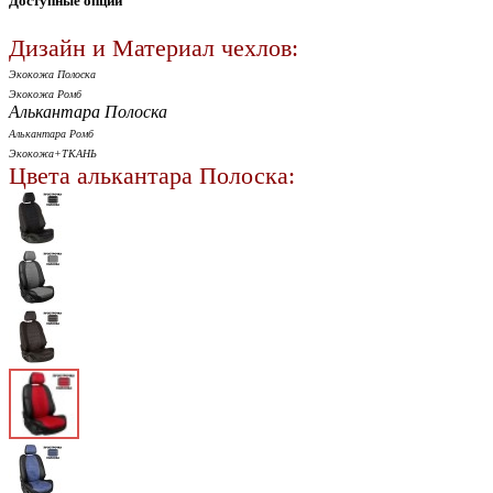
Доступные опции
Дизайн и Материал чехлов:
Экокожа Полоска
Экокожа Ромб
Алькантара Полоска
Алькантара Ромб
Экокожа+ТКАНЬ
Цвета алькантара Полоска: