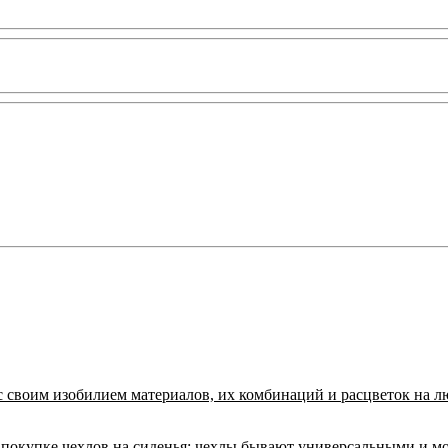
с своим изобилием материалов, их комбинаций и расцветок на л
покупке чехлов на сиденья:
чехлы бывают универсальными и м