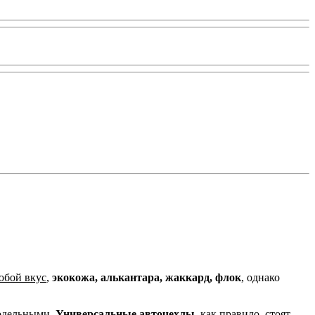
юбой вкус
,
экокожа, алькантара, жаккард, флок
, однако
одельными.
Универсальные авточехлы,
как правило, стоят