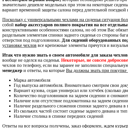
значительно дешевле модельных при этом на некоторые сидень
вариант временной защиты салона перед длительной поездкой 
Поскольку с универсальными чехлами на сиденья ситуация бол
собой
набор аксессуаров полного покрытия на все отдельн
конструктивными особенностями салона, но об этом Вас обяза
раздельным элементам спинки заднего сиденья со стороны баг
отверстия под подголовники.
Для сидений оборудованных по
установке чехлов
все крепежные элементы прячутся и визуальн
Итак что нужно знать о своем автомобиле для заказа чехлов
вообще не оделся на сиденья.
Некоторые, не совсем добросов
чехлов по телефону, если вы заранее не заполнили специальну
менеджер
и ответы, на которые
Вы должны знать при покупке 
Марка автомобиля
Год выпуска автомобиля. Внимательно смотрим свои доку
Вариант кузова, седан универсал или хэтчбек (сколько дв
Количество подголовников на заднем сидении и снимают
Наличие или отсутствие подлокотника на заднем сидени
Наличие раздельного сложения спинки заднего дивана в пр
Из скольких частей состоит сиденье заднего дивана и тип
Наличие столика в спинке передних сидений
Ответы на все вопросы получены, заказ оформлен, ждем курье