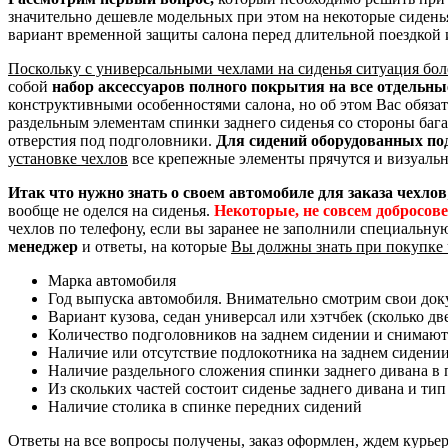
значительно дешевле модельных при этом на некоторые сидень
вариант временной защиты салона перед длительной поездкой 
Поскольку с универсальными чехлами на сиденья ситуация бол
собой
набор аксессуаров полного покрытия на все отдельн
конструктивными особенностями салона, но об этом Вас обяза
раздельным элементам спинки заднего сиденья со стороны баг
отверстия под подголовники.
Для сидений оборудованных по
установке чехлов
все крепежные элементы прячутся и визуальн
Итак что нужно знать о своем автомобиле для заказа чехлов
вообще не оделся на сиденья.
Некоторые, не совсем добросов
чехлов по телефону, если вы заранее не заполнили специальну
менеджер
и ответы, на которые
Вы должны знать при покупке 
Марка автомобиля
Год выпуска автомобиля. Внимательно смотрим свои доку
Вариант кузова, седан универсал или хэтчбек (сколько дв
Количество подголовников на заднем сидении и снимают
Наличие или отсутствие подлокотника на заднем сидени
Наличие раздельного сложения спинки заднего дивана в пр
Из скольких частей состоит сиденье заднего дивана и тип
Наличие столика в спинке передних сидений
Ответы на все вопросы получены, заказ оформлен, ждем курье