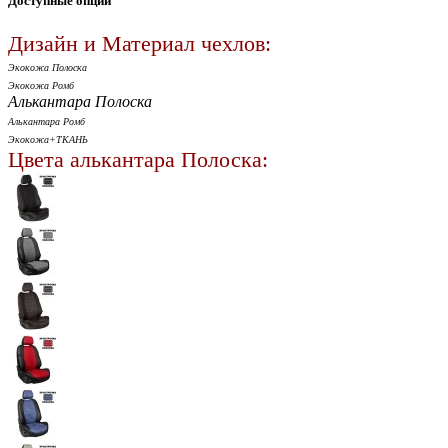
Доступные опции
Дизайн и Материал чехлов:
Экокожа Полоска
Экокожа Ромб
Алькантара Полоска
Алькантара Ромб
Экокожа+ТКАНЬ
Цвета алькантара Полоска: