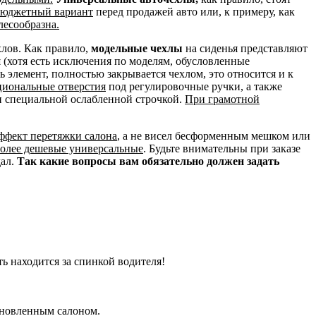
 бюджетный вариант
перед продажей авто или, к примеру, как
лесообразна.
хлов. Как правило,
модельные чехлы
на сиденья представляют
и
(хотя есть исключения по моделям, обусловленные
сь элемент, полностью закрывается чехлом, это относится и к
циональные отверстия
под регулировочные ручки, а также
н специальной ослабленной строчкой.
При грамотной
эффект перетяжки салона
, а не висел бесформенным мешком или
более дешевые универсальные
. Будьте внимательны при заказе
дал.
Так какие вопросы вам обязательно должен задать
ть находится за спинкой водителя!
бновленным салоном.