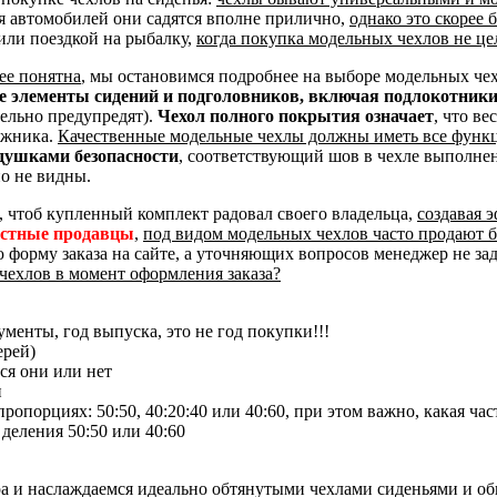
я автомобилей они садятся вполне прилично,
однако это скорее
или поездкой на рыбалку,
когда покупка модельных чехлов не це
ее понятна
, мы остановимся подробнее на выборе модельных че
ые элементы сидений и подголовников, включая подлокотник
тельно предупредят).
Чехол полного покрытия означает
, что ве
ажника.
Качественные модельные чехлы должны иметь все функ
душками безопасности
, соответствующий шов в чехле выполне
о не видны.
, чтоб купленный комплект радовал своего владельца,
создавая 
естные продавцы
,
под видом модельных чехлов часто продают 
ю форму заказа на сайте, а уточняющих вопросов менеджер не за
чехлов в момент оформления заказа?
менты, год выпуска, это не год покупки!!!
ерей)
ся они или нет
и
опорциях: 50:50, 40:20:40 или 40:60, при этом важно, какая час
 деления 50:50 или 40:60
ра и наслаждаемся идеально обтянутыми чехлами сиденьями и о