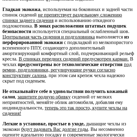
Гладкая экокожа
, используемая на боковинах и задней части
спинок сидений
не препятствует раздельному сложению
спинки заднего сидения
и использованию откидного
подлокотника.
В зонах расположения штатных подушек
безопасности
используется специальный ослабленный шов.
Центральная часть сидения и подголовника
выполняется
из
перфорированной экокожи
с подкладкой из мелкопористого
вспененного ППУ, создающего дополнительный
амортизирующий комфортный слой, подчеркивающий рельеф
кресла.
В спинках передних сидений предусмотрен карман.
В
чехлах
предусмотрены все технологические отверстия
под
ремни, подголовники, регулирующие ручки согласно
конструктиву салона
, при этом сам крепеж чехла надежно
скрыт под сиденьем.
Не отказывайте себе в удовольствии получить кожаный
салон
,
защитите родную обивку
сидений от мелких
неприятностей, меняйте облик автомобиля, добавляя ему
индивидуальности,
теперь это так просто, купите чехлы на
сидения!
Легкие в установке, простые в уходе,
дышащие чехлы из
экокожи
будут радовать Вас долгие годы
. Вы несомненно
оцените идеальную посадку и современные экологически