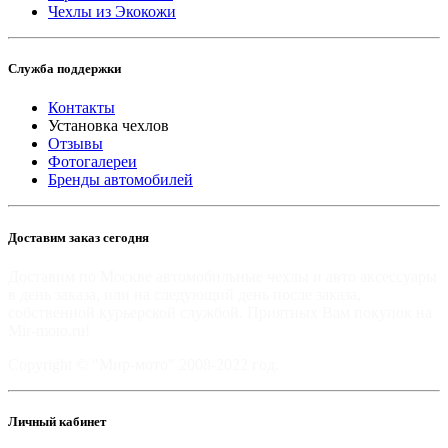
Чехлы из Экокожи
Служба поддержки
Контакты
Установка чехлов
Отзывы
Фотогалереи
Бренды автомобилей
Доставим заказ сегодня
Доставим по Москве автомобильные чехлы и авто аксессуары
в день заказа, или на следующий день после заказа,
собственной курьерской службой. Приятных Вам покупок на
Mir-moto.ru!
Copyright © "Мир-мото" 2008-2022 год.
Личный кабинет