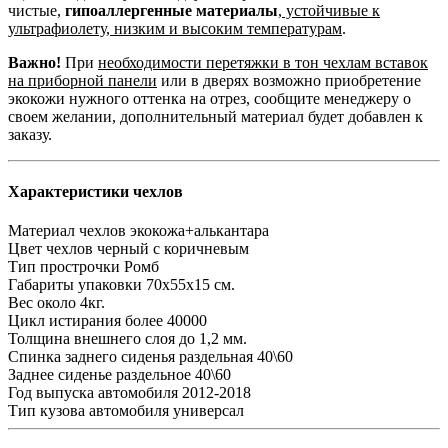
чистые,
гипоаллергенные материалы
,
устойчивые к
ультрафиолету, низким и высоким температурам
.
Важно!
При
необходимости перетяжки в тон чехлам вставок
на приборной панели
или в дверях возможно приобретение
экокожи нужного оттенка на отрез, сообщите менеджеру о
своем желании, дополнительный материал будет добавлен к
заказу.
Характеристики чехлов
Материал чехлов
экокожа+алькантара
Цвет чехлов
черный с коричневым
Тип прострочки
Ромб
Габариты упаковки
70х55х15 см.
Вес
около 4кг.
Цикл истирания
более 40000
Толщина внешнего слоя
до 1,2 мм.
Спинка заднего сиденья
раздельная 40\60
Заднее сиденье
раздельное 40\60
Год выпуска автомобиля
2012-2018
Тип кузова автомобиля
универсал