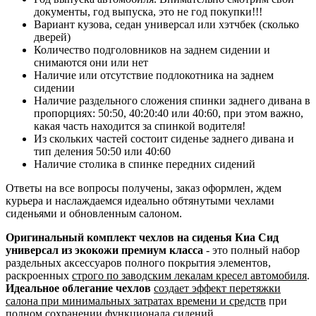
документы, год выпуска, это не год покупки!!!
Вариант кузова, седан универсал или хэтчбек (сколько
дверей)
Количество подголовников на заднем сидении и
снимаются они или нет
Наличие или отсутствие подлокотника на заднем
сидении
Наличие раздельного сложения спинки заднего дивана в
пропорциях: 50:50, 40:20:40 или 40:60, при этом важно,
какая часть находится за спинкой водителя!
Из скольких частей состоит сиденье заднего дивана и
тип деления 50:50 или 40:60
Наличие столика в спинке передних сидений
Ответы на все вопросы получены, заказ оформлен, ждем
курьера и наслаждаемся идеально обтянутыми чехлами
сиденьями и обновленным салоном.
Оригинальный комплект чехлов на сиденья Киа Сид
универсал из экокожи премиум класса
- это полный набор
раздельных аксессуаров полного покрытия элементов,
раскроенных
строго по заводским лекалам кресел автомобиля
.
Идеальное облегание чехлов
создает эффект перетяжки
салона при минимальных затратах времени и средств
при
полном сохранении функционала сидений.