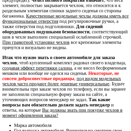
предупредят).
Чехол полного покрытия означает
, что весь
элемент, полностью закрывается чехлом, это относится и к
раздельным элементам спинки заднего сиденья со стороны
багажника.
Качественные модельные чехлы должны иметь все
функциональные отверстия
под регулировочные ручки, а
также отверстия под подголовники.
Для сидений
оборудованных подушками безопасности
, соответствующий
шов в чехле выполнен специальной ослабленной строчкой.
При грамотной установке чехлов
все крепежные элементы
прячутся и визуально не видны.
Итак что нужно знать о своем автомобиле для заказа
чехлов
, чтоб купленный комплект радовал своего владельца,
создавая эффект перетяжки салона
, а не висел бесформенным
мешком или вообще не оделся на сиденья.
Некоторые, не
совсем добросовестные продавцы
,
под видом модельных
чехлов часто продают более дешевые универсальные
. Будьте
внимательны при заказе чехлов по телефону, если вы заранее
не заполнили специальную форму заказа на сайте, а
уточняющих вопросов менеджер не задал.
Так какие
вопросы вам обязательно должен задать менеджер
и
ответы, на которые
Вы должны знать при покупке чехлов в
момент оформления заказа?
Марка автомобиля
Год выпуска автомобиля. Внимательно смотрим свои