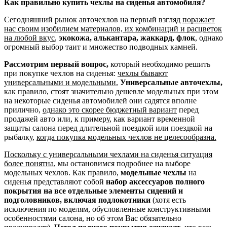
Как правильно купить чехлы на сиденья автомобиля?
Сегодняшний рынок авточехлов на первый взгляд
поражает
нас своим изобилием материалов, их комбинаций и расцветок
на любой вкус
,
экокожа, алькантара, жаккард, флок
, однако
огромный выбор таит и множество подводных камней.
Рассмотрим первый вопрос,
который необходимо решить
при покупке чехлов на сиденья:
чехлы бывают
универсальными и модельными.
Универсальные авточехлы,
как правило, стоят значительно дешевле модельных при этом
на некоторые сиденья автомобилей они садятся вполне
прилично,
однако это скорее бюджетный вариант
перед
продажей авто или, к примеру, как вариант временной
защиты салона перед длительной поездкой или поездкой на
рыбалку,
когда покупка модельных чехлов не целесообразна.
Поскольку с универсальными чехлами на сиденья ситуация
более понятна
, мы остановимся подробнее на выборе
модельных чехлов. Как правило,
модельные чехлы
на
сиденья представляют собой
набор аксессуаров полного
покрытия на все отдельные элементы сидений и
подголовников, включая подлокотники
(хотя есть
исключения по моделям, обусловленные конструктивными
особенностями салона, но об этом Вас обязательно