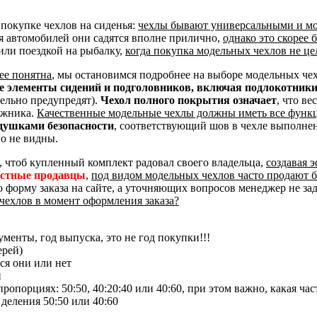
покупке чехлов на сиденья:
чехлы бывают универсальными и м
я автомобилей они садятся вполне прилично,
однако это скорее
или поездкой на рыбалку,
когда покупка модельных чехлов не це
ее понятна
, мы остановимся подробнее на выборе модельных че
ые элементы сидений и подголовников, включая подлокотник
тельно предупредят).
Чехол полного покрытия означает
, что ве
ажника.
Качественные модельные чехлы должны иметь все функ
душками безопасности
, соответствующий шов в чехле выполне
о не видны.
, чтоб купленный комплект радовал своего владельца,
создавая 
естные продавцы
,
под видом модельных чехлов часто продают 
ю форму заказа на сайте, а уточняющих вопросов менеджер не за
чехлов в момент оформления заказа?
менты, год выпуска, это не год покупки!!!
ерей)
ся они или нет
и
опорциях: 50:50, 40:20:40 или 40:60, при этом важно, какая час
 деления 50:50 или 40:60