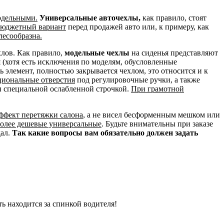
одельными.
Универсальные авточехлы,
как правило, стоят
 бюджетный вариант
перед продажей авто или, к примеру, как
лесообразна.
хлов. Как правило,
модельные чехлы
на сиденья представляют
и
(хотя есть исключения по моделям, обусловленные
сь элемент, полностью закрывается чехлом, это относится и к
циональные отверстия
под регулировочные ручки, а также
н специальной ослабленной строчкой.
При грамотной
эффект перетяжки салона
, а не висел бесформенным мешком или
более дешевые универсальные
. Будьте внимательны при заказе
дал.
Так какие вопросы вам обязательно должен задать
ть находится за спинкой водителя!