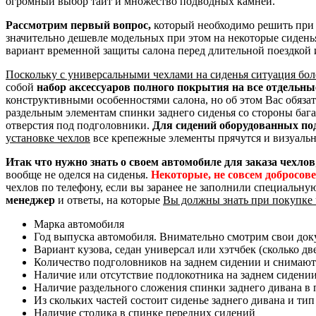
огромный выбор таит и множество подводных камней.
Рассмотрим первый вопрос,
который необходимо решить при 
значительно дешевле модельных при этом на некоторые сидень
вариант временной защиты салона перед длительной поездкой 
Поскольку с универсальными чехлами на сиденья ситуация бол
собой
набор аксессуаров полного покрытия на все отдельн
конструктивными особенностями салона, но об этом Вас обяза
раздельным элементам спинки заднего сиденья со стороны баг
отверстия под подголовники.
Для сидений оборудованных по
установке чехлов
все крепежные элементы прячутся и визуальн
Итак что нужно знать о своем автомобиле для заказа чехлов
вообще не оделся на сиденья.
Некоторые, не совсем добросов
чехлов по телефону, если вы заранее не заполнили специальну
менеджер
и ответы, на которые
Вы должны знать при покупке 
Марка автомобиля
Год выпуска автомобиля. Внимательно смотрим свои доку
Вариант кузова, седан универсал или хэтчбек (сколько дв
Количество подголовников на заднем сидении и снимают
Наличие или отсутствие подлокотника на заднем сидени
Наличие раздельного сложения спинки заднего дивана в пр
Из скольких частей состоит сиденье заднего дивана и тип
Наличие столика в спинке передних сидений