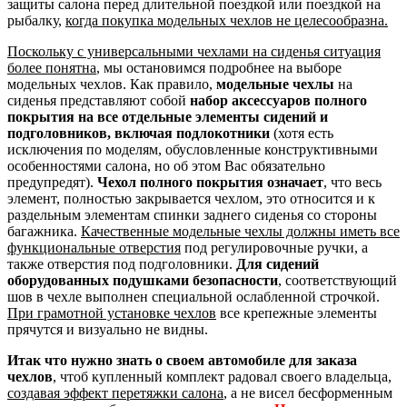
защиты салона перед длительной поездкой или поездкой на
рыбалку,
когда покупка модельных чехлов не целесообразна.
Поскольку с универсальными чехлами на сиденья ситуация
более понятна
, мы остановимся подробнее на выборе
модельных чехлов. Как правило,
модельные чехлы
на
сиденья представляют собой
набор аксессуаров полного
покрытия на все отдельные элементы сидений и
подголовников, включая подлокотники
(хотя есть
исключения по моделям, обусловленные конструктивными
особенностями салона, но об этом Вас обязательно
предупредят).
Чехол полного покрытия означает
, что весь
элемент, полностью закрывается чехлом, это относится и к
раздельным элементам спинки заднего сиденья со стороны
багажника.
Качественные модельные чехлы должны иметь все
функциональные отверстия
под регулировочные ручки, а
также отверстия под подголовники.
Для сидений
оборудованных подушками безопасности
, соответствующий
шов в чехле выполнен специальной ослабленной строчкой.
При грамотной установке чехлов
все крепежные элементы
прячутся и визуально не видны.
Итак что нужно знать о своем автомобиле для заказа
чехлов
, чтоб купленный комплект радовал своего владельца,
создавая эффект перетяжки салона
, а не висел бесформенным