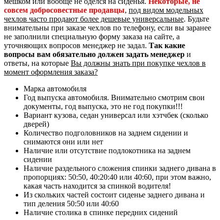
мешком или вообще не оделся на сиденья.
Некоторые, не
совсем добросовестные продавцы
,
под видом модельных
чехлов часто продают более дешевые универсальные
. Будьте
внимательны при заказе чехлов по телефону, если вы заранее
не заполнили специальную форму заказа на сайте, а
уточняющих вопросов менеджер не задал.
Так какие
вопросы вам обязательно должен задать менеджер
и
ответы, на которые
Вы должны знать при покупке чехлов в
момент оформления заказа?
Марка автомобиля
Год выпуска автомобиля. Внимательно смотрим свои
документы, год выпуска, это не год покупки!!!
Вариант кузова, седан универсал или хэтчбек (сколько
дверей)
Количество подголовников на заднем сидении и
снимаются они или нет
Наличие или отсутствие подлокотника на заднем
сидении
Наличие раздельного сложения спинки заднего дивана в
пропорциях: 50:50, 40:20:40 или 40:60, при этом важно,
какая часть находится за спинкой водителя!
Из скольких частей состоит сиденье заднего дивана и
тип деления 50:50 или 40:60
Наличие столика в спинке передних сидений