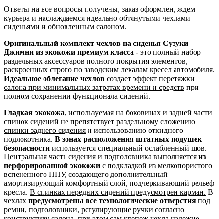
Ответы на все вопросы получены, заказ оформлен, ждем
курьера и наслаждаемся идеально обтянутыми чехлами
сиденьями и обновленным салоном.
Оригинальный комплект чехлов на сиденья Сузуки
Джимни из экокожи премиум класса
- это полный набор
раздельных аксессуаров полного покрытия элементов,
раскроенных
строго по заводским лекалам кресел автомобиля
.
Идеальное облегание чехлов
создает эффект перетяжки
салона при минимальных затратах времени и средств
при
полном сохранении функционала сидений.
Гладкая экокожа
, используемая на боковинах и задней части
спинок сидений
не препятствует раздельному сложению
спинки заднего сидения
и использованию откидного
подлокотника.
В зонах расположения штатных подушек
безопасности
используется специальный ослабленный шов.
Центральная часть сидения и подголовника
выполняется
из
перфорированной экокожи
с подкладкой из мелкопористого
вспененного ППУ, создающего дополнительный
амортизирующий комфортный слой, подчеркивающий рельеф
кресла.
В спинках передних сидений предусмотрен карман.
В
чехлах
предусмотрены все технологические отверстия
под
ремни, подголовники, регулирующие ручки согласно
конструктиву салона
, при этом сам крепеж чехла надежно