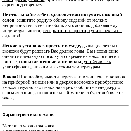
скрыт под сиденьем.
Не отказывайте себе в удовольствии получить кожаный
салон
,
защитите родную обивку
сидений от мелких
неприятностей, меняйте облик автомобиля, добавляя ему
индивидуальности,
теперь это так просто, купите чехлы на
сидения!
Легкие в установке, простые в уходе,
дышащие чехлы из
экокожи
будут радовать Вас долгие годы
. Вы несомненно
оцените идеальную посадку и современные экологически
чистые,
гипоаллергенные материалы
,
устойчивые к
ультрафиолету, низким и высоким температурам
.
Важно!
При
необходимости перетяжки в тон чехлам вставок
на приборной панели
или в дверях возможно приобретение
экокожи нужного оттенка на отрез, сообщите менеджеру о
своем желании, дополнительный материал будет добавлен к
заказу.
Характеристики чехлов
Материал чехлов
экокожа