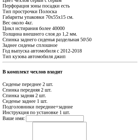
Цвет чехлов
серый с серым
Перфорация зоны посадки
есть
Тип прострочки
Полоска
Габариты упаковки
70х55х15 см.
Вес
около 4кг.
Цикл истирания
более 40000
Толщина внешнего слоя
до 1,2 мм.
Спинка заднего сиденья
раздельная 50\50
Заднее сиденье
сплошное
Год выпуска автомобиля
с 2012-2018
Тип кузова автомобиля
джип
В комплект чехлов входит
Сиденье переднее
2 шт.
Спинка передняя
2 шт.
Спинка задняя
2 шт.
Сиденье заднее
1 шт.
Подголовники
передние+задние
Инструкция по установке
1 шт.
Ваше имя: