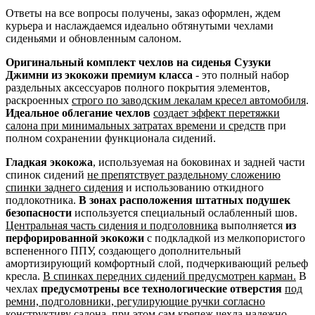
Ответы на все вопросы получены, заказ оформлен, ждем
курьера и наслаждаемся идеально обтянутыми чехлами
сиденьями и обновленным салоном.
Оригинальный комплект чехлов на сиденья Сузуки
Джимни из экокожи премиум класса
- это полный набор
раздельных аксессуаров полного покрытия элементов,
раскроенных
строго по заводским лекалам кресел автомобиля
.
Идеальное облегание чехлов
создает эффект перетяжки
салона при минимальных затратах времени и средств
при
полном сохранении функционала сидений.
Гладкая экокожа
, используемая на боковинах и задней части
спинок сидений
не препятствует раздельному сложению
спинки заднего сидения
и использованию откидного
подлокотника.
В зонах расположения штатных подушек
безопасности
используется специальный ослабленный шов.
Центральная часть сидения и подголовника
выполняется
из
перфорированной экокожи
с подкладкой из мелкопористого
вспененного ППУ, создающего дополнительный
амортизирующий комфортный слой, подчеркивающий рельеф
кресла.
В спинках передних сидений предусмотрен карман.
В
чехлах
предусмотрены все технологические отверстия
под
ремни, подголовники, регулирующие ручки согласно
конструктиву салона
, при этом сам крепеж чехла надежно