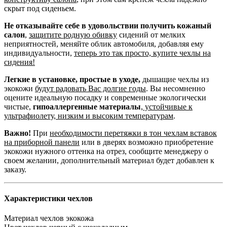
скрыт под сиденьем.
Не отказывайте себе в удовольствии получить кожаный
салон
,
защитите родную обивку
сидений от мелких
неприятностей, меняйте облик автомобиля, добавляя ему
индивидуальности,
теперь это так просто, купите чехлы на
сидения!
Легкие в установке, простые в уходе,
дышащие чехлы из
экокожи
будут радовать Вас долгие годы
. Вы несомненно
оцените идеальную посадку и современные экологически
чистые,
гипоаллергенные материалы
,
устойчивые к
ультрафиолету, низким и высоким температурам
.
Важно!
При
необходимости перетяжки в тон чехлам вставок
на приборной панели
или в дверях возможно приобретение
экокожи нужного оттенка на отрез, сообщите менеджеру о
своем желании, дополнительный материал будет добавлен к
заказу.
Характеристики чехлов
Материал чехлов
экокожа