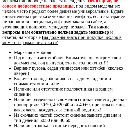
мешком или вообще не оделся на сиденья.
Некоторые, не
совсем добросовестные продавцы
,
под видом модельных
чехлов часто продают более дешевые универсальные
. Будьте
внимательны при заказе чехлов по телефону, если вы заранее
не заполнили специальную форму заказа на сайте, а
уточняющих вопросов менеджер не задал.
Так какие
вопросы вам обязательно должен задать менеджер
и
ответы, на которые
Вы должны знать при покупке чехлов в
момент оформления заказа?
Марка автомобиля
Год выпуска автомобиля. Внимательно смотрим свои
документы, год выпуска, это не год покупки!!!
Вариант кузова, седан универсал или хэтчбек (сколько
дверей)
Количество подголовников на заднем сидении и
снимаются они или нет
Наличие или отсутствие подлокотника на заднем
сидении
Наличие раздельного сложения спинки заднего дивана в
пропорциях: 50:50, 40:20:40 или 40:60, при этом важно,
какая часть находится за спинкой водителя!
Из скольких частей состоит сиденье заднего дивана и
тип деления 50:50 или 40:60
Наличие столика в спинке передних сидений