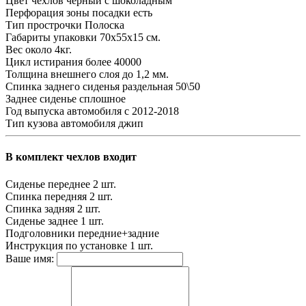
Цвет чехлов
черный с шоколадным
Перфорация зоны посадки
есть
Тип прострочки
Полоска
Габариты упаковки
70х55х15 см.
Вес
около 4кг.
Цикл истирания
более 40000
Толщина внешнего слоя
до 1,2 мм.
Спинка заднего сиденья
раздельная 50\50
Заднее сиденье
сплошное
Год выпуска автомобиля
с 2012-2018
Тип кузова автомобиля
джип
В комплект чехлов входит
Сиденье переднее
2 шт.
Спинка передняя
2 шт.
Спинка задняя
2 шт.
Сиденье заднее
1 шт.
Подголовники
передние+задние
Инструкция по установке
1 шт.
Ваше имя: