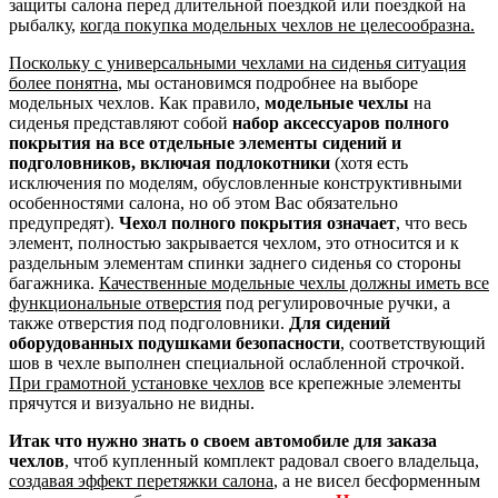
защиты салона перед длительной поездкой или поездкой на
рыбалку,
когда покупка модельных чехлов не целесообразна.
Поскольку с универсальными чехлами на сиденья ситуация
более понятна
, мы остановимся подробнее на выборе
модельных чехлов. Как правило,
модельные чехлы
на
сиденья представляют собой
набор аксессуаров полного
покрытия на все отдельные элементы сидений и
подголовников, включая подлокотники
(хотя есть
исключения по моделям, обусловленные конструктивными
особенностями салона, но об этом Вас обязательно
предупредят).
Чехол полного покрытия означает
, что весь
элемент, полностью закрывается чехлом, это относится и к
раздельным элементам спинки заднего сиденья со стороны
багажника.
Качественные модельные чехлы должны иметь все
функциональные отверстия
под регулировочные ручки, а
также отверстия под подголовники.
Для сидений
оборудованных подушками безопасности
, соответствующий
шов в чехле выполнен специальной ослабленной строчкой.
При грамотной установке чехлов
все крепежные элементы
прячутся и визуально не видны.
Итак что нужно знать о своем автомобиле для заказа
чехлов
, чтоб купленный комплект радовал своего владельца,
создавая эффект перетяжки салона
, а не висел бесформенным