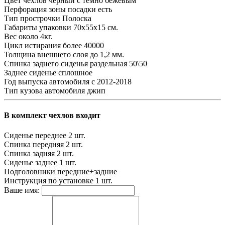
Цвет чехлов
черный с темно бежевым
Перфорация зоны посадки
есть
Тип прострочки
Полоска
Габариты упаковки
70х55х15 см.
Вес
около 4кг.
Цикл истирания
более 40000
Толщина внешнего слоя
до 1,2 мм.
Спинка заднего сиденья
раздельная 50\50
Заднее сиденье
сплошное
Год выпуска автомобиля
с 2012-2018
Тип кузова автомобиля
джип
В комплект чехлов входит
Сиденье переднее
2 шт.
Спинка передняя
2 шт.
Спинка задняя
2 шт.
Сиденье заднее
1 шт.
Подголовники
передние+задние
Инструкция по установке
1 шт.
Ваше имя: