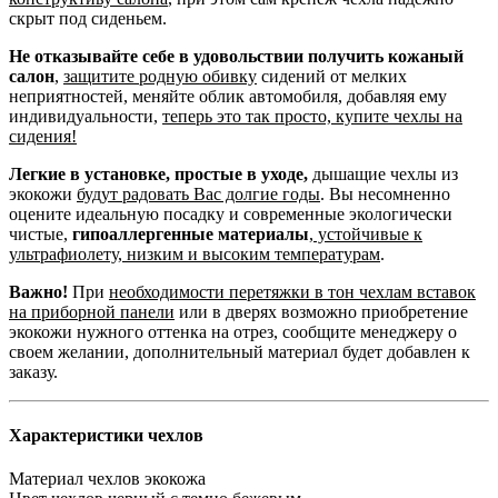
скрыт под сиденьем.
Не отказывайте себе в удовольствии получить кожаный
салон
,
защитите родную обивку
сидений от мелких
неприятностей, меняйте облик автомобиля, добавляя ему
индивидуальности,
теперь это так просто, купите чехлы на
сидения!
Легкие в установке, простые в уходе,
дышащие чехлы из
экокожи
будут радовать Вас долгие годы
. Вы несомненно
оцените идеальную посадку и современные экологически
чистые,
гипоаллергенные материалы
,
устойчивые к
ультрафиолету, низким и высоким температурам
.
Важно!
При
необходимости перетяжки в тон чехлам вставок
на приборной панели
или в дверях возможно приобретение
экокожи нужного оттенка на отрез, сообщите менеджеру о
своем желании, дополнительный материал будет добавлен к
заказу.
Характеристики чехлов
Материал чехлов
экокожа