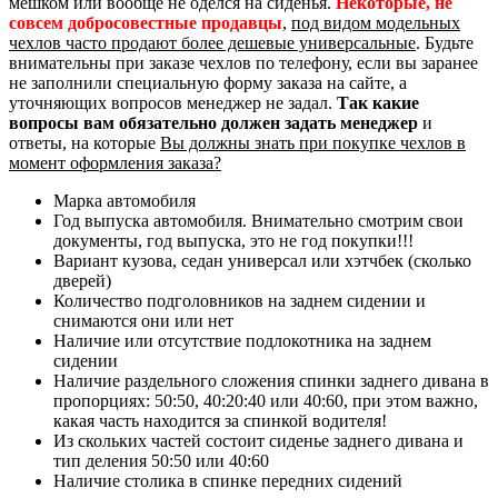
мешком или вообще не оделся на сиденья.
Некоторые, не
совсем добросовестные продавцы
,
под видом модельных
чехлов часто продают более дешевые универсальные
. Будьте
внимательны при заказе чехлов по телефону, если вы заранее
не заполнили специальную форму заказа на сайте, а
уточняющих вопросов менеджер не задал.
Так какие
вопросы вам обязательно должен задать менеджер
и
ответы, на которые
Вы должны знать при покупке чехлов в
момент оформления заказа?
Марка автомобиля
Год выпуска автомобиля. Внимательно смотрим свои
документы, год выпуска, это не год покупки!!!
Вариант кузова, седан универсал или хэтчбек (сколько
дверей)
Количество подголовников на заднем сидении и
снимаются они или нет
Наличие или отсутствие подлокотника на заднем
сидении
Наличие раздельного сложения спинки заднего дивана в
пропорциях: 50:50, 40:20:40 или 40:60, при этом важно,
какая часть находится за спинкой водителя!
Из скольких частей состоит сиденье заднего дивана и
тип деления 50:50 или 40:60
Наличие столика в спинке передних сидений