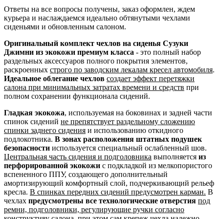
Ответы на все вопросы получены, заказ оформлен, ждем
курьера и наслаждаемся идеально обтянутыми чехлами
сиденьями и обновленным салоном.
Оригинальный комплект чехлов на сиденья Сузуки
Джимни из экокожи премиум класса
- это полный набор
раздельных аксессуаров полного покрытия элементов,
раскроенных
строго по заводским лекалам кресел автомобиля
.
Идеальное облегание чехлов
создает эффект перетяжки
салона при минимальных затратах времени и средств
при
полном сохранении функционала сидений.
Гладкая экокожа
, используемая на боковинах и задней части
спинок сидений
не препятствует раздельному сложению
спинки заднего сидения
и использованию откидного
подлокотника.
В зонах расположения штатных подушек
безопасности
используется специальный ослабленный шов.
Центральная часть сидения и подголовника
выполняется
из
перфорированной экокожи
с подкладкой из мелкопористого
вспененного ППУ, создающего дополнительный
амортизирующий комфортный слой, подчеркивающий рельеф
кресла.
В спинках передних сидений предусмотрен карман.
В
чехлах
предусмотрены все технологические отверстия
под
ремни, подголовники, регулирующие ручки согласно
конструктиву салона
, при этом сам крепеж чехла надежно