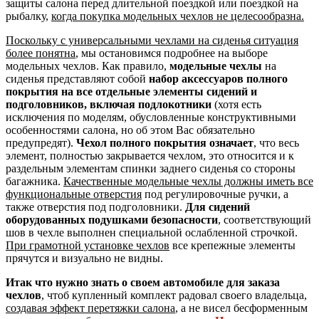
защиты салона перед длительной поездкой или поездкой на
рыбалку,
когда покупка модельных чехлов не целесообразна.
Поскольку с универсальными чехлами на сиденья ситуация
более понятна
, мы остановимся подробнее на выборе
модельных чехлов. Как правило,
модельные чехлы
на
сиденья представляют собой
набор аксессуаров полного
покрытия на все отдельные элементы сидений и
подголовников, включая подлокотники
(хотя есть
исключения по моделям, обусловленные конструктивными
особенностями салона, но об этом Вас обязательно
предупредят).
Чехол полного покрытия означает
, что весь
элемент, полностью закрывается чехлом, это относится и к
раздельным элементам спинки заднего сиденья со стороны
багажника.
Качественные модельные чехлы должны иметь все
функциональные отверстия
под регулировочные ручки, а
также отверстия под подголовники.
Для сидений
оборудованных подушками безопасности
, соответствующий
шов в чехле выполнен специальной ослабленной строчкой.
При грамотной установке чехлов
все крепежные элементы
прячутся и визуально не видны.
Итак что нужно знать о своем автомобиле для заказа
чехлов
, чтоб купленный комплект радовал своего владельца,
создавая эффект перетяжки салона
, а не висел бесформенным