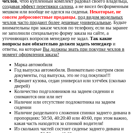
чехлов
, чтоб купленный комплект радовал своего владельца,
создавая эффект перетяжки салона
, а не висел бесформенным
мешком или вообще не оделся на сиденья.
Некоторые, не
совсем добросовестные продавцы
,
под видом модельных
чехлов часто продают более дешевые универсальные
. Будьте
внимательны при заказе чехлов по телефону, если вы заранее
не заполнили специальную форму заказа на сайте, а
уточняющих вопросов менеджер не задал.
Так какие
вопросы вам обязательно должен задать менеджер
и
ответы, на которые
Вы должны знать при покупке чехлов в
момент оформления заказа?
Марка автомобиля
Год выпуска автомобиля. Внимательно смотрим свои
документы, год выпуска, это не год покупки!!!
Вариант кузова, седан универсал или хэтчбек (сколько
дверей)
Количество подголовников на заднем сидении и
снимаются они или нет
Наличие или отсутствие подлокотника на заднем
сидении
Наличие раздельного сложения спинки заднего дивана в
пропорциях: 50:50, 40:20:40 или 40:60, при этом важно,
какая часть находится за спинкой водителя!
Из скольких частей состоит сиденье заднего дивана и