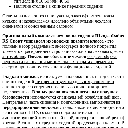
тип деления 50:50 или 40:60
Наличие столика в спинке передних сидений
Ответы на все вопросы получены, заказ оформлен, ждем
курьера и наслаждаемся идеально обтянутыми чехлами
сиденьями и обновленным салоном.
Оригинальный комплект чехлов на сиденья Шкода Фабия
RS Спорт универсал из экокожи премиум класса
- это
полный набор раздельных аксессуаров полного покрытия
элементов, раскроенных
строго по заводским лекалам кресел
автомобиля
.
Идеальное облегание чехлов
создает эффект
перетяжки салона при минимальных затратах времени и
средств
при полном сохранении функционала сидений.
Гладкая экокожа
, используемая на боковинах и задней части
спинок сидений
не препятствует раздельному сложению
спинки заднего сидения
и использованию откидного
подлокотника.
В зонах расположения штатных подушек
безопасности
используется специальный ослабленный шов.
Центральная часть сидения и подголовника
выполняется
из
перфорированной экокожи
с подкладкой из мелкопористого
вспененного ППУ, создающего дополнительный
амортизирующий комфортный слой, подчеркивающий рельеф
кресла.
В спинках передних сидений предусмотрен карман.
В
чехлах
предусмотрены все технологические отверстия
под