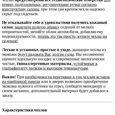
ремни, подголовники, регулирующие ручки согласно
конструктиву салона
, при этом сам крепеж чехла надежно
скрыт под сиденьем.
Не отказывайте себе в удовольствии получить кожаный
салон
,
защитите родную обивку
сидений от мелких
неприятностей, меняйте облик автомобиля, добавляя ему
индивидуальности,
теперь это так просто, купите чехлы на
сидения!
Легкие в установке, простые в уходе,
дышащие чехлы из
экокожи
будут радовать Вас долгие годы
. Вы несомненно
оцените идеальную посадку и современные экологически
чистые,
гипоаллергенные материалы
,
устойчивые к
ультрафиолету, низким и высоким температурам
.
Важно!
При
необходимости перетяжки в тон чехлам вставок
на приборной панели
или в дверях возможно приобретение
экокожи нужного оттенка на отрез, сообщите менеджеру о
своем желании, дополнительный материал будет добавлен к
заказу.
Характеристики чехлов