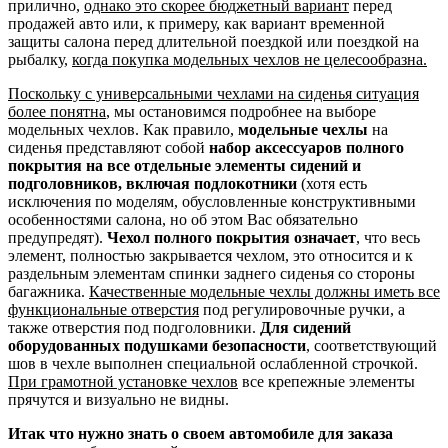
прилично,
однако это скорее бюджетный вариант
перед
продажей авто или, к примеру, как вариант временной
защиты салона перед длительной поездкой или поездкой на
рыбалку,
когда покупка модельных чехлов не целесообразна.
Поскольку с универсальными чехлами на сиденья ситуация
более понятна
, мы остановимся подробнее на выборе
модельных чехлов. Как правило,
модельные чехлы
на
сиденья представляют собой
набор аксессуаров полного
покрытия на все отдельные элементы сидений и
подголовников, включая подлокотники
(хотя есть
исключения по моделям, обусловленные конструктивными
особенностями салона, но об этом Вас обязательно
предупредят).
Чехол полного покрытия означает
, что весь
элемент, полностью закрывается чехлом, это относится и к
раздельным элементам спинки заднего сиденья со стороны
багажника.
Качественные модельные чехлы должны иметь все
функциональные отверстия
под регулировочные ручки, а
также отверстия под подголовники.
Для сидений
оборудованных подушками безопасности
, соответствующий
шов в чехле выполнен специальной ослабленной строчкой.
При грамотной установке чехлов
все крепежные элементы
прячутся и визуально не видны.
Итак что нужно знать о своем автомобиле для заказа