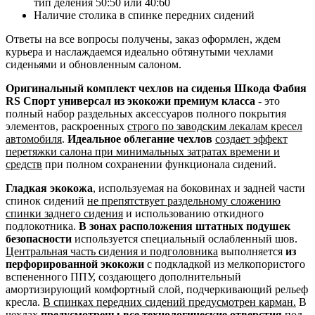
тип деления 50:50 или 40:60
Наличие столика в спинке передних сидений
Ответы на все вопросы получены, заказ оформлен, ждем
курьера и наслаждаемся идеально обтянутыми чехлами
сиденьями и обновленным салоном.
Оригинальный комплект чехлов на сиденья Шкода Фабия
RS Спорт универсал из экокожи премиум класса
- это
полный набор раздельных аксессуаров полного покрытия
элементов, раскроенных
строго по заводским лекалам кресел
автомобиля
.
Идеальное облегание чехлов
создает эффект
перетяжки салона при минимальных затратах времени и
средств
при полном сохранении функционала сидений.
Гладкая экокожа
, используемая на боковинах и задней части
спинок сидений
не препятствует раздельному сложению
спинки заднего сидения
и использованию откидного
подлокотника.
В зонах расположения штатных подушек
безопасности
используется специальный ослабленный шов.
Центральная часть сидения и подголовника
выполняется
из
перфорированной экокожи
с подкладкой из мелкопористого
вспененного ППУ, создающего дополнительный
амортизирующий комфортный слой, подчеркивающий рельеф
кресла.
В спинках передних сидений предусмотрен карман.
В
чехлах
предусмотрены все технологические отверстия
под