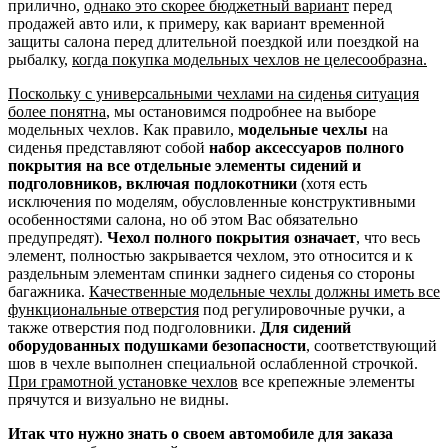
прилично,
однако это скорее бюджетный вариант
перед
продажей авто или, к примеру, как вариант временной
защиты салона перед длительной поездкой или поездкой на
рыбалку,
когда покупка модельных чехлов не целесообразна.
Поскольку с универсальными чехлами на сиденья ситуация
более понятна
, мы остановимся подробнее на выборе
модельных чехлов. Как правило,
модельные чехлы
на
сиденья представляют собой
набор аксессуаров полного
покрытия на все отдельные элементы сидений и
подголовников, включая подлокотники
(хотя есть
исключения по моделям, обусловленные конструктивными
особенностями салона, но об этом Вас обязательно
предупредят).
Чехол полного покрытия означает
, что весь
элемент, полностью закрывается чехлом, это относится и к
раздельным элементам спинки заднего сиденья со стороны
багажника.
Качественные модельные чехлы должны иметь все
функциональные отверстия
под регулировочные ручки, а
также отверстия под подголовники.
Для сидений
оборудованных подушками безопасности
, соответствующий
шов в чехле выполнен специальной ослабленной строчкой.
При грамотной установке чехлов
все крепежные элементы
прячутся и визуально не видны.
Итак что нужно знать о своем автомобиле для заказа