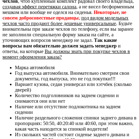
чехлов
, чтоб купленный комплект радовал своего владельца,
создавая эффект перетяжки салона
, а не висел бесформенным
мешком или вообще не оделся на сиденья.
Некоторые, не
совсем добросовестные продавцы
,
под видом модельных
чехлов часто продают более дешевые универсальные
. Будьте
внимательны при заказе чехлов по телефону, если вы заранее
не заполнили специальную форму заказа на сайте, а
уточняющих вопросов менеджер не задал.
Так какие
вопросы вам обязательно должен задать менеджер
и
ответы, на которые
Вы должны знать при покупке чехлов в
момент оформления заказа?
Марка автомобиля
Год выпуска автомобиля. Внимательно смотрим свои
документы, год выпуска, это не год покупки!!!
Вариант кузова, седан универсал или хэтчбек (сколько
дверей)
Количество подголовников на заднем сидении и
снимаются они или нет
Наличие или отсутствие подлокотника на заднем
сидении
Наличие раздельного сложения спинки заднего дивана в
пропорциях: 50:50, 40:20:40 или 40:60, при этом важно,
какая часть находится за спинкой водителя!
Из скольких частей состоит сиденье заднего дивана и