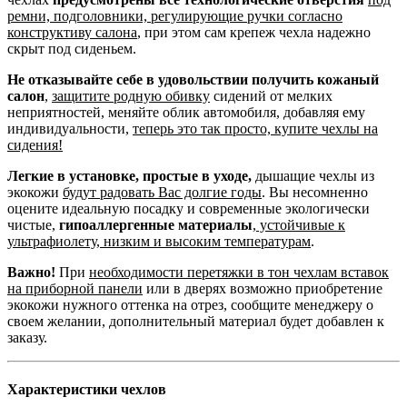
ремни, подголовники, регулирующие ручки согласно
конструктиву салона
, при этом сам крепеж чехла надежно
скрыт под сиденьем.
Не отказывайте себе в удовольствии получить кожаный
салон
,
защитите родную обивку
сидений от мелких
неприятностей, меняйте облик автомобиля, добавляя ему
индивидуальности,
теперь это так просто, купите чехлы на
сидения!
Легкие в установке, простые в уходе,
дышащие чехлы из
экокожи
будут радовать Вас долгие годы
. Вы несомненно
оцените идеальную посадку и современные экологически
чистые,
гипоаллергенные материалы
,
устойчивые к
ультрафиолету, низким и высоким температурам
.
Важно!
При
необходимости перетяжки в тон чехлам вставок
на приборной панели
или в дверях возможно приобретение
экокожи нужного оттенка на отрез, сообщите менеджеру о
своем желании, дополнительный материал будет добавлен к
заказу.
Характеристики чехлов